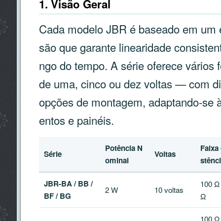
1. Visão Geral
Cada modelo JBR é baseado em um el
são que garante linearidade consisten
ngo do tempo. A série oferece vários
de uma, cinco ou dez voltas — com dif
opções de montagem, adaptando-se às
entos e painéis.
Potência N
Faixa
Série
Voltas
ominal
stênc
JBR-BA / BB /
100 Ω 
2 W
10 voltas
BF / BG
Ω
100 Ω 