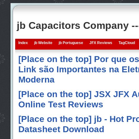
jb Capacitors Company -
Index
jb Website
jb Portuguese
JFX Reviews
TagCloud
[Place on the top] Por que o
Link são Importantes na Elet
Moderna
[Place on the top] JSX JFX A
Online Test Reviews
[Place on the top] jb - Hot P
Datasheet Download