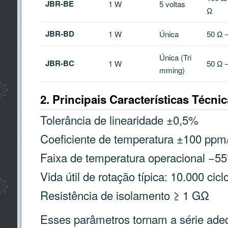
JBR-BE
1 W
5 voltas
Ω
JBR-BD
1 W
Única
50 Ω 
Única (Tri
JBR-BC
1 W
50 Ω 
mming)
2. Principais Características Técni
Tolerância de linearidade ±0,5%
Coeficiente de temperatura ±100 ppm
Faixa de temperatura operacional −5
Vida útil de rotação típica: 10.000 cicl
Resistência de isolamento ≥ 1 GΩ
Esses parâmetros tornam a série adeq