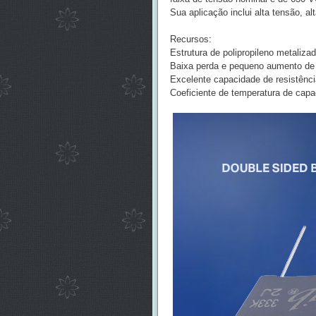
Sua aplicação inclui alta tensão, alt
Recursos:
Estrutura de polipropileno metaliza
Baixa perda e pequeno aumento de 
Excelente capacidade de resistênci
Coeficiente de temperatura de capa