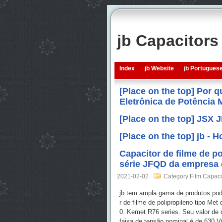
jb Capacitor
Index
jb Website
jb Portugues
[Place on the top] Por 
Eletrônica de Potência
[Place on the top] JSX 
[Place on the top] jb -
Capacitor de filme de po
série JFQD da empresa 
2021-02-02
Category:Film Capaci
jb tem ampla gama de produtos pod
r de filme de polipropileno tipo 
0. Kemet R76 series. Seu valor de 
faixa de tensão nominal é de 630 V