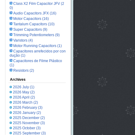
Class X2 Film Capacitor JFV
(2
0)
Audio Capacitors JFX
(16)
Motor Capacitors
(16)
Tantalum Capacitors
(10)
Super Capacitors
(9)
Trimming Potentiometers
(9)
Varistors
(4)
Motor Running Capacitors
(1)
Capacitores arrefecidos por con
dução
(1)
Capacitores de Filme Plástico
(1)
Resistors
(2)
Archives
2026 July
(1)
2026 May
(2)
2026 April
(2)
2026 March
(2)
2026 February
(3)
2026 January
(2)
2025 December
(2)
2025 November
(3)
2025 October
(3)
2025 September
(3)