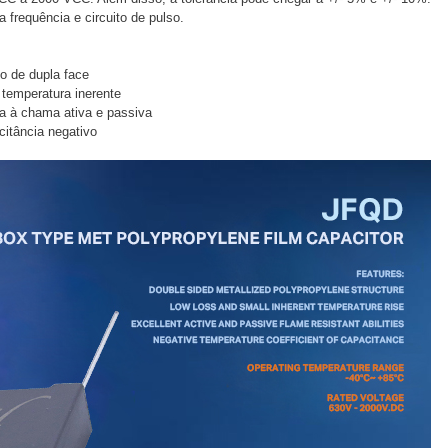
a frequência e circuito de pulso.
do de dupla face
temperatura inerente
a à chama ativa e passiva
citância negativo