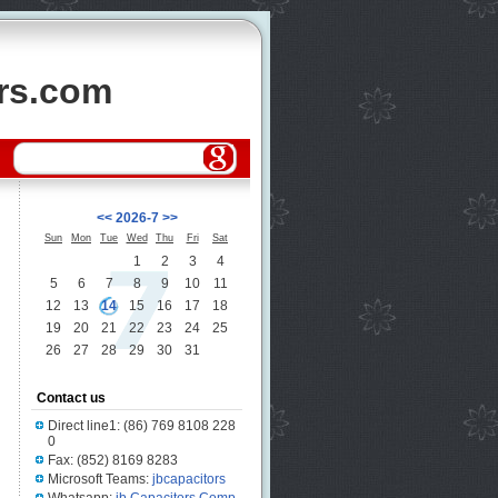
ors.com
<<
2026-7
>>
Sun
Mon
Tue
Wed
Thu
Fri
Sat
1
2
3
4
5
6
7
8
9
10
11
12
13
14
15
16
17
18
19
20
21
22
23
24
25
26
27
28
29
30
31
Contact us
Direct line1: (86) 769 8108 228
0
Fax: (852) 8169 8283
Microsoft Teams:
jbcapacitors