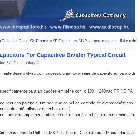
 Poliester
Class X2
Dipped MKP Capacitors
MKP конденсаторы
radial e axial
pacitors For Capacitive Divider Typical Circuit
tors
Commentary:0
almente desenvolveu com sucesso uma nova série de capacitores para o di
o especificamente para aplicações em série com o 100 ~ 240Vac PRINCIPA
e pequena potência, um pequeno painel de controle de eletrodomésticos
áquina de café, alisador de cabelo, etc.),
dor. Também amplamente utilizado em ressonância LC, alta freqüência alta
a Condensadores de Película MKP de Tipo de Caixa Jb para Disparador Cap