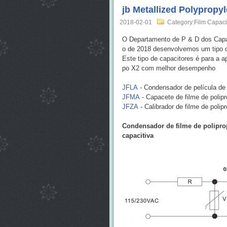
jb Metallized Polypropyl
2018-02-01
Category:Film Capaci
O Departamento de P & D dos Capac
o de 2018 desenvolvemos um tipo de
Este tipo de capacitores é para a ap
po X2 com melhor desempenho
JFLA
- Condensador de película de 
JFMA
- Capacete de filme de polipr
JFZA
- Calibrador de filme de poli
Condensador de filme de poliprop
capacitiva