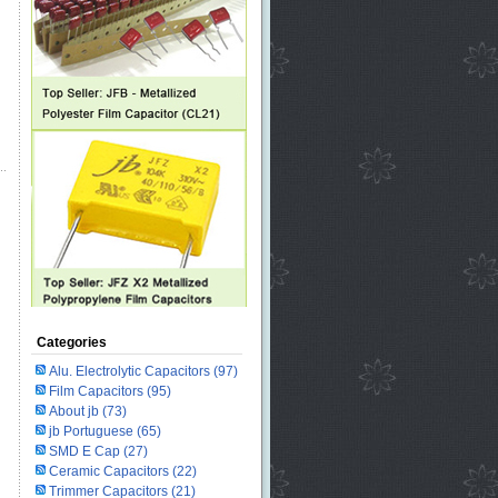
Categories
Alu. Electrolytic Capacitors
(97)
Film Capacitors
(95)
About jb
(73)
jb Portuguese
(65)
SMD E Cap
(27)
Ceramic Capacitors
(22)
Trimmer Capacitors
(21)