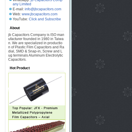
Whatsapp:
jb Capacitors Comp
any Limited
E-mail:
info@jbcapacitors.com
Web:
www.jbcapacitors.com
YouTube:
Click and Subscribe
About
jb Capacitors Company is ISO man
ufacturer founded in 1980 in Taiwa
n. We are specialized in productio
n of Plastic Film Capacitors and Ra
dial, SMD & Snap-in, Screw and L
ug terminals Aluminum Electrolytic
Capacitors.
Hot Product