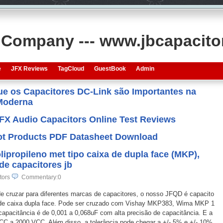
s Company --- www.jbcapacit
e
JFX Reviews
TagCloud
GuestBook
Admin
que os Capacitores DC-Link são Importantes na
 Moderna
JFX Audio Capacitors Online Test Reviews
 Hot Products PDF Datasheet Download
lipropileno met tipo caixa de dupla face (MKP),
de capacitores jb
tors
Commentary:0
e cruzar para diferentes marcas de capacitores, o nosso JFQD é capacito
Met de caixa dupla face. Pode ser cruzado com Vishay MKP383, Wima MKP 1
capacitância é de 0,001 a 0,068uF com alta precisão de capacitância. E a
CC a 2000 VCC. Além disso, a tolerância pode chegar a +/- 5% e +/- 10%.