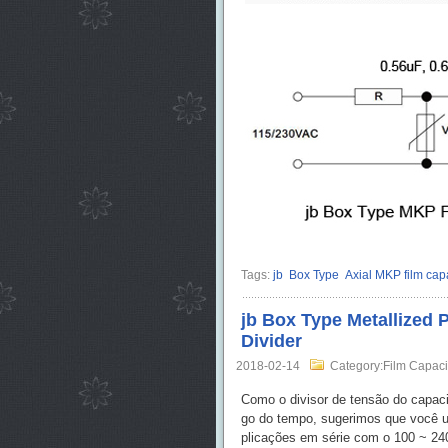
Tags:
jb
Box Type
Axial MKP film cap
jb Box Type Metallized 
Divider
2018-02-14
Category:Film Capaci
Como o divisor de tensão do capaci
go do tempo, sugerimos que você u
plicações em série com o 100 ~ 240