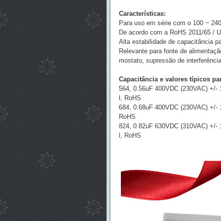
Características:
Para uso em série com o 100 ~ 240
De acordo com a RoHS 2011/65 / 
Alta estabilidade de capacitância p
Relevante para fonte de alimentação
mostato, supressão de interferência
Capacitância e valores típicos par
564, 0.56uF 400VDC (230VAC) +/- 
l, RoHS
684, 0.68uF 400VDC (230VAC) +/- 
RoHS
824, 0.82uF 630VDC (310VAC) +/-
l, RoHS