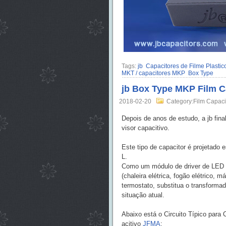
Tags:
jb
Capacitores de Filme Plastico
MKT / capacitores MKP
Box Type
jb Box Type MKP Film Ca
2018-02-20
Category:Film Capaci
Depois de anos de estudo, a jb fin
visor capacitivo.
Este tipo de capacitor é projetad
L.
Como um módulo de driver de LED d
(chaleira elétrica, fogão elétrico, m
termostato, substitua o transforma
situação atual.
Abaixo está o Circuito Típico par
acitivo
JFMA
: