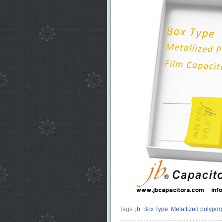
Tags:
jb
Box Type
Metallized polypor