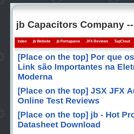
jb Capacitors Company -
Index
jb Website
jb Portuguese
JFX Reviews
TagCloud
[Place on the top] Por que o
Link são Importantes na Elet
Moderna
[Place on the top] JSX JFX A
Online Test Reviews
[Place on the top] jb - Hot P
Datasheet Download