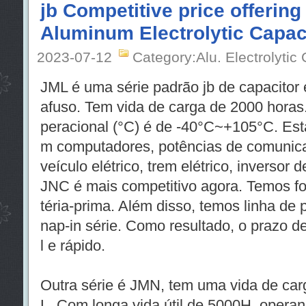
jb Competitive price offering
Aluminum Electrolytic Capac
2023-07-12
Category:Alu. Electrolytic
JML é uma série padrão jb de capacitor e
afuso. Tem vida de carga de 2000 horas.
peracional (°C) é de -40°C~+105°C. Est
m computadores, potências de comunicaç
veículo elétrico, trem elétrico, inversor 
JNC é mais competitivo agora. Temos f
téria-prima. Além disso, temos linha de 
nap-in série. Como resultado, o prazo d
l e rápido.
Outra série é JMN, tem uma vida de ca
L. Com longa vida útil de 5000H, opera