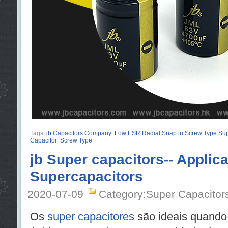
Tags:
jb Capacitors Company
Low ESR Radial Snap in Screw Type Sup
Capacitor
Screw Type
jb Super capacitors-- Applica
Supercapacitors
2020-07-09
Category:Super Capacitor
Os
super capacitores
são ideais quando