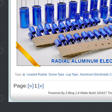
Tags:
jb
Leaded Radial
Screw Type
Lug Type
Aluminum Electrolytic C
Page:
[«]
1
[»]
Powered By
Z-Blog 1.8 Walle Build 100427
Th