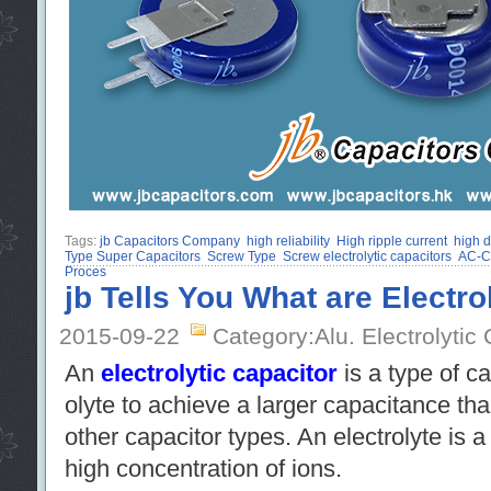
Tags:
jb Capacitors Company
high reliability
High ripple current
high d
Type Super Capacitors
Screw Type
Screw electrolytic capacitors
AC-C
Proces
jb Tells You What are Electro
2015-09-22
Category:Alu. Electrolytic
An
electrolytic capacitor
is a type of ca
olyte to achieve a larger capacitance th
other capacitor types. An electrolyte is a 
high concentration of ions.