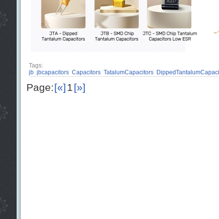
Tags:
jb
jbcapacitors
Capacitors
TatalumCapacitors
DippedTantalumCapaci
Page:
[«]
1
[»]