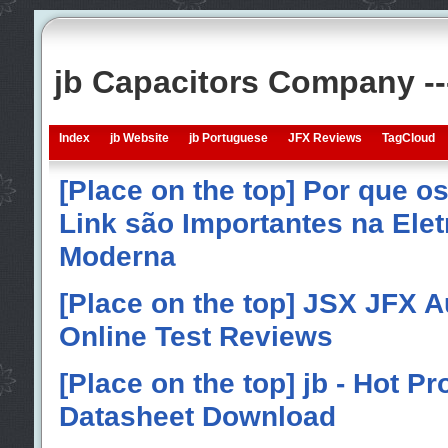
jb Capacitors Company -
Index
jb Website
jb Portuguese
JFX Reviews
TagCloud
[Place on the top] Por que o
Link são Importantes na Elet
Moderna
[Place on the top] JSX JFX A
Online Test Reviews
[Place on the top] jb - Hot P
Datasheet Download