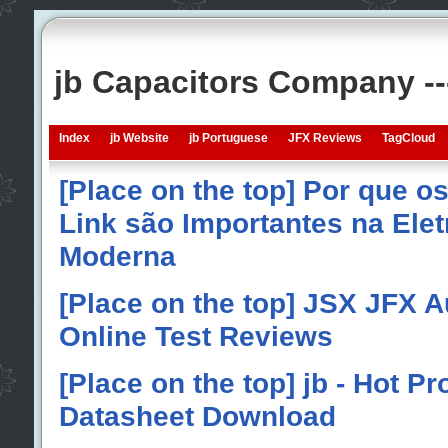
jb Capacitors Company -
Index
jb Website
jb Portuguese
JFX Reviews
TagCloud
[Place on the top] Por que o
Link são Importantes na Elet
Moderna
[Place on the top] JSX JFX A
Online Test Reviews
[Place on the top] jb - Hot P
Datasheet Download