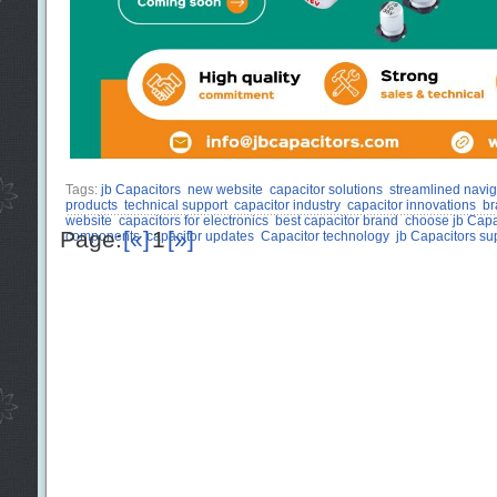
Tags:
jb Capacitors
new website
capacitor solutions
streamlined navig
products
technical support
capacitor industry
capacitor innovations
br
website
capacitors for electronics
best capacitor brand
choose jb Capa
Page:
[«]
1
[»]
components
capacitor updates
Capacitor technology
jb Capacitors su