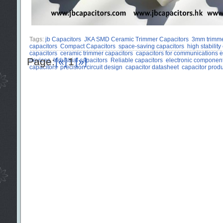
Tags:
jb Capacitors
JKA SMD Ceramic Trimmer Capacitors
3mm trimme
capacitors
Compact Capacitors
space-saving capacitors
high stability
capacitors
ceramic trimmer capacitors
capacitors for communications 
Page:
[«]
1
[»]
devices
Industrial capacitors
Reliable capacitors
electronic componen
capacitors
precision circuit design
capacitor datasheet
capacitor prod