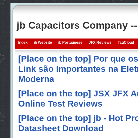
jb Capacitors Company -
Index
jb Website
jb Portuguese
JFX Reviews
TagCloud
[Place on the top] Por que o
Link são Importantes na Elet
Moderna
[Place on the top] JSX JFX A
Online Test Reviews
[Place on the top] jb - Hot P
Datasheet Download