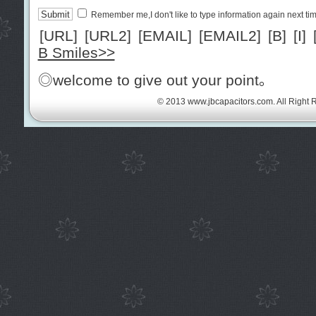
Remember me,I don't like to type information again next ti
[URL]
[URL2]
[EMAIL]
[EMAIL2]
[B]
[I]
B Smiles>>
◎welcome to give out your point。
© 2013
www.jbcapacitors.com
. All Right