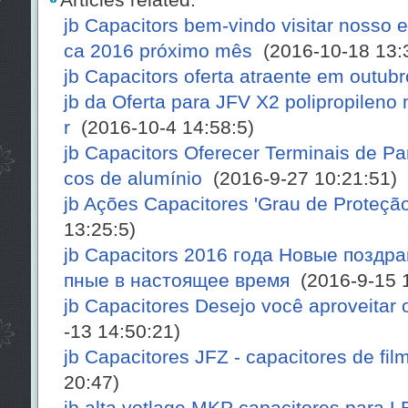
jb Capacitors bem-vindo visitar nosso 
ca 2016 próximo mês
(2016-10-18 13:
jb Capacitors oferta atraente em outubr
jb da Oferta para JFV X2 polipropileno
r
(2016-10-4 14:58:5)
jb Capacitors Oferecer Terminais de Par
cos de alumínio
(2016-9-27 10:21:51)
jb Ações Capacitores 'Grau de Proteç
13:25:5)
jb Capacitors 2016 года Новые поздр
пные в настоящее время
(2016-9-15 1
jb Capacitores Desejo você aproveitar 
-13 14:50:21)
jb Capacitores JFZ - capacitores de fil
20:47)
jb alta votlage MKP capacitores para LE