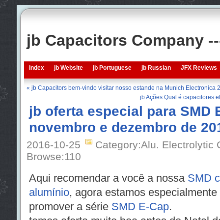
jb Capacitors Company -
Index
jb Website
jb Portuguese
jb Russian
JFX Reviews
« jb Capacitors bem-vindo visitar nosso estande na Munich Electronica
jb Ações Qual é capacitores ele
jb oferta especial para SMD
novembro e dezembro de 20
2016-10-25
Category:Alu. Electrolytic
Browse:
110
Aqui recomendar a você a nossa
SMD ca
alumínio
, agora estamos especialmente
promover a série
SMD E-Cap
.