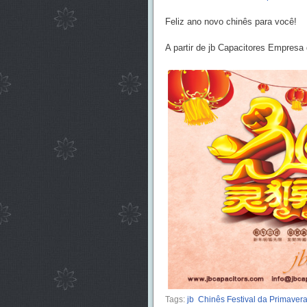
Feliz ano novo chinês para você!
A partir de jb Capacitores Empres
Tags:
jb
Chinês Festival da Primavera