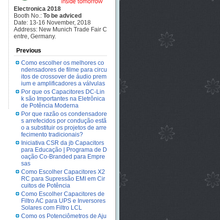
Electronica 2018
Booth No.:
To be adviced
Date: 13-16 November, 2018
Address: New Munich Trade Fair C
entre, Germany.
Previous
Como escolher os melhores co
ndensadores de filme para circu
itos de crossover de áudio prem
ium e amplificadores a válvulas
Por que os Capacitores DC-Lin
k são Importantes na Eletrônica
de Potência Moderna
Por que razão os condensadore
s arrefecidos por condução estã
o a substituir os projetos de arre
fecimento tradicionais?
Iniciativa CSR da jb Capacitors
para Educação | Programa de D
oação Co-Branded para Empre
sas
Como Escolher Capacitores X2
RC para Supressão EMI em Cir
cuitos de Potência
Como Escolher Capacitores de
Filtro AC para UPS e Inversores
Solares com Filtro LCL
Como os Potenciômetros de Aju