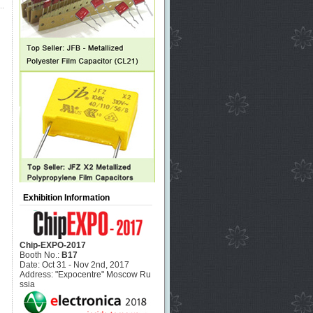
Exhibition Information
Chip-EXPO-2017
Booth No.:
B17
Date: Oct 31 - Nov 2nd, 2017
Address: "Expocentre" Moscow Ru
ssia