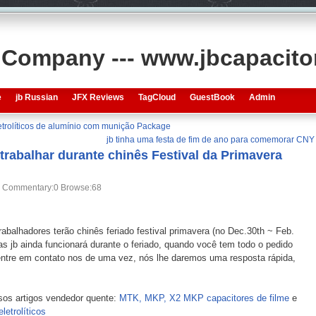
s Company --- www.jbcapacit
e
jb Russian
JFX Reviews
TagCloud
GuestBook
Admin
etrolíticos de alumínio com munição Package
jb tinha uma festa de fim de ano para comemorar CNY
 trabalhar durante chinês Festival da Primavera
Commentary:0
Browse:
68
trabalhadores terão chinês feriado festival primavera (no Dec.30th ~ Feb.
s jb ainda funcionará durante o feriado, quando você tem todo o pedido
entre em contato nos de uma vez, nós lhe daremos uma resposta rápida,
sos artigos vendedor quente:
MTK, MKP, X2 MKP capacitores de filme
e
etrolíticos