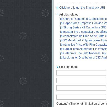
Click here to get the Trackback URI
Articles related:
jb Oferecer Cinema e Capacitores e
jb Capacitores Empresa Convide Vo
jb Strong Series X2 Capacitors JFZ
(
jb mostrar-lhe o capacitor eletrolíti
jb capacitores de filme Série Forte e
jb X2 Metallized Polypropylene Film
jb Attractive Price of jb Film Capaci
jb Radial Type Aluminum Electrolyti
jb Celebrate The 66th National Day
jb Looking for Distributor of JSX Au
Post comment:
Content(*)(The length limitation of co