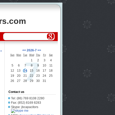
ors.com
<<
2026-7
>>
 »
Sun
Mon
Tue
Wed
Thu
Fri
Sat
1
2
3
4
5
6
7
8
9
10
11
12
13
14
15
16
17
18
19
20
21
22
23
24
25
26
27
28
29
30
31
Contact us
Tel: (86) 769 8108 2280
Fax: (852) 8169 8283
Skype: jbcapacitors