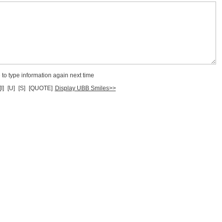
to type information again next time
[I]
[U]
[S]
[QUOTE]
Display UBB Smiles>>