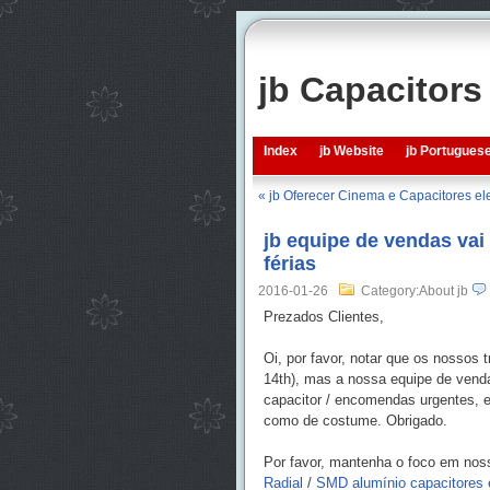
jb Capacitor
Index
jb Website
jb Portugues
« jb Oferecer Cinema e Capacitores el
jb equipe de vendas vai
férias
2016-01-26
Category:About jb
Prezados Clientes,
Oi, por favor, notar que os nossos 
14th), mas a nossa equipe de venda
capacitor / encomendas urgentes, 
como de costume. Obrigado.
Por favor, mantenha o foco em nos
Radial
/
SMD alumínio capacitores el