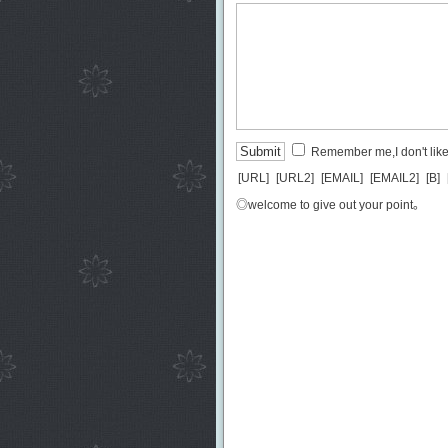
Remember me,I don't like 
[URL]
[URL2]
[EMAIL]
[EMAIL2]
[B]
◎welcome to give out your point。