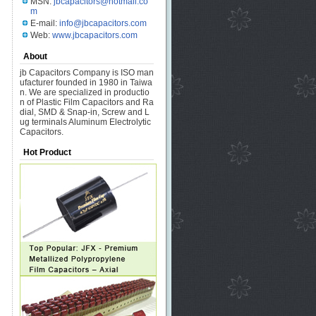
MSN:
jbcapacitors@hotmail.co
m
E-mail:
info@jbcapacitors.com
Web:
www.jbcapacitors.com
About
jb Capacitors Company is ISO man
ufacturer founded in 1980 in Taiwa
n. We are specialized in productio
n of Plastic Film Capacitors and Ra
dial, SMD & Snap-in, Screw and L
ug terminals Aluminum Electrolytic
Capacitors.
Hot Product