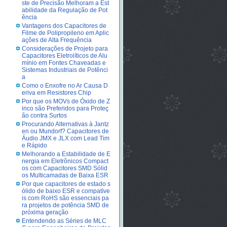
ste de Precisão Melhoram a Est
abilidade da Regulação de Pot
ência
Vantagens dos Capacitores de
Filme de Polipropileno em Aplic
ações de Alta Frequência
Considerações de Projeto para
Capacitores Eletrolíticos de Alu
mínio em Fontes Chaveadas e
Sistemas Industriais de Potênci
a
Como o Enxofre no Ar Causa D
eriva em Resistores Chip
Por que os MOVs de Óxido de Z
inco são Preferidos para Proteç
ão contra Surtos
Procurando Alternativas à Jantz
en ou Mundorf? Capacitores de
Áudio JMX e JLX com Lead Tim
e Rápido
Melhorando a Estabilidade de E
nergia em Eletrônicos Compact
os com Capacitores SMD Sólid
os Multicamadas de Baixa ESR
Por que capacitores de estado s
ólido de baixo ESR e compatíve
is com RoHS são essenciais pa
ra projetos de potência SMD de
próxima geração
Entendendo as Séries de MLC