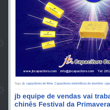
Tags:
jb
capacitores de filme
Capacitores eletrolíticos de alumínio
cap
jb equipe de vendas vai trab
chinês Festival da Primavera