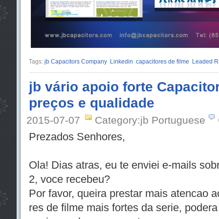
Tags:
jb Capacitors Company
Linkedin
capacitores de filme
Leaded R
jb vário apoio forte Capacito
preços e qualidade
2015-07-07
Category:jb Portuguese
Prezados Senhores,
Ola! Dias atras, eu te enviei e-mails sob
2, voce recebeu?
Por favor, queira prestar mais atencao 
res de filme mais fortes da serie, poder