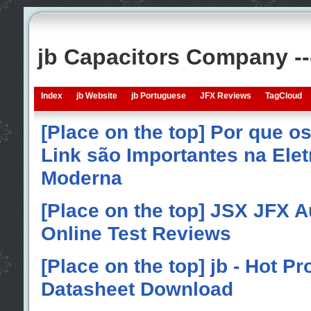
jb Capacitors Company -
Index
jb Website
jb Portuguese
JFX Reviews
TagCloud
[Place on the top] Por que o
Link são Importantes na Elet
Moderna
[Place on the top] JSX JFX A
Online Test Reviews
[Place on the top] jb - Hot P
Datasheet Download