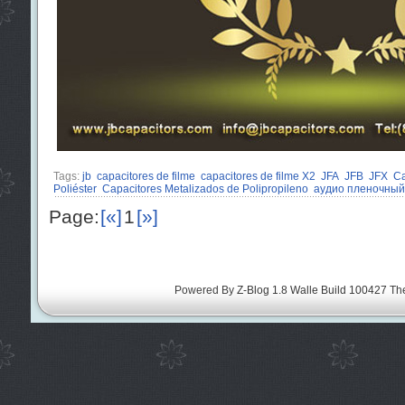
Tags:
jb
capacitores de filme
capacitores de filme X2
JFA
JFB
JFX
Ca
Poliéster
Capacitores Metalizados de Polipropileno
аудио пленочный
Page:
[«]
1
[»]
Powered By
Z-Blog 1.8 Walle Build 100427
Th