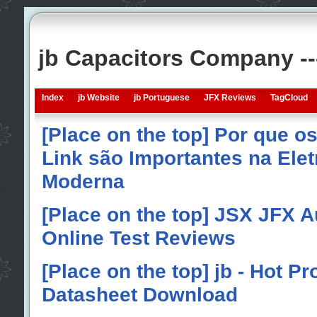
jb Capacitors Company -
Index
jb Website
jb Portuguese
JFX Reviews
TagCloud
[Place on the top] Por que o
Link são Importantes na Elet
Moderna
[Place on the top] JSX JFX A
Online Test Reviews
[Place on the top] jb - Hot P
Datasheet Download