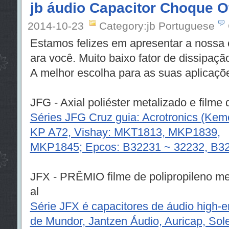
jb áudio Capacitor Choque O
2014-10-23
Category:jb Portuguese
Estamos felizes em apresentar a nossa
ara você. Muito baixo fator de dissipaçã
A melhor escolha para as suas aplicaç
JFG - Axial poliéster metalizado e filme 
Séries JFG Cruz guia: Acrotronics (Ke
KP A72, Vishay: MKT1813, MKP1839,
MKP1845; Epcos: B32231 ~ 32232, B32
JFX - PRÊMIO filme de polipropileno met
al
Série JFX é capacitores de áudio high-e
de Mundor, Jantzen Áudio, Auricap, Sole