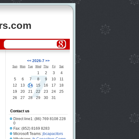
ors.com
<<
2026-7
>>
Sun
Mon
Tue
Wed
Thu
Fri
Sat
1
2
3
4
5
6
7
8
9
10
11
12
13
14
15
16
17
18
19
20
21
22
23
24
25
26
27
28
29
30
31
Contact us
Direct line1: (86) 769 8108 228
0
Fax: (852) 8169 8283
Microsoft Teams:
jbcapacitors