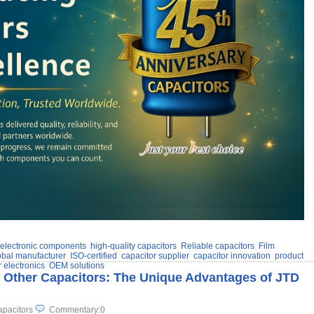
electronic components
high-quality capacitors
Reliable capacitors
Film
obal manufacturer
ISO-certified
capacitor supplier
capacitor innovation
product
 electronics
OEM solutions
. Other Capacitors: The Unique Advantages of JTD
pacitors
Commentary:0