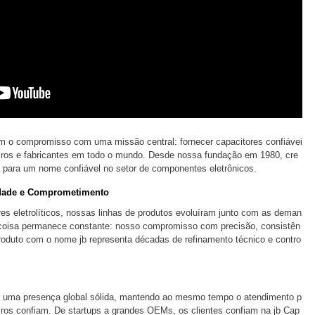
m o compromisso com uma missão central: fornecer capacitores confiávei
eiros e fabricantes em todo o mundo. Desde nossa fundação em 1980, cre
ara um nome confiável no setor de componentes eletrônicos.
dade e Comprometimento
res eletrolíticos, nossas linhas de produtos evoluíram junto com as deman
 coisa permanece constante: nosso compromisso com precisão, consistên
produto com o nome jb representa décadas de refinamento técnico e contro
 uma presença global sólida, mantendo ao mesmo tempo o atendimento p
ros confiam. De startups a grandes OEMs, os clientes confiam na jb Cap