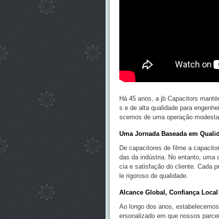
Há 45 anos, a jb Capacitors manté
s e de alta qualidade para engenh
scemos de uma operação modesta p
Uma Jornada Baseada em Quali
De capacitores de filme a capacito
das da indústria. No entanto, uma
cia e satisfação do cliente. Cada 
le rigoroso de qualidade.
Alcance Global, Confiança Local
Ao longo dos anos, estabelecemos
ersonalizado em que nossos parcei