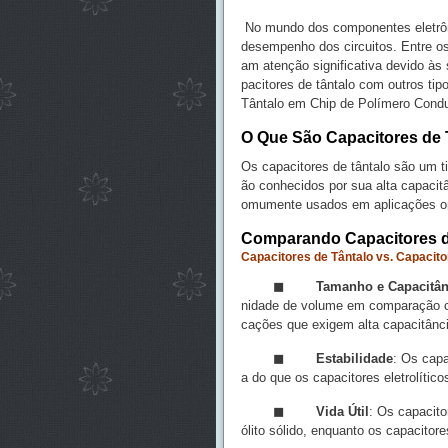
No mundo dos componentes eletrôni
desempenho dos circuitos. Entre os 
am atenção significativa devido às
pacitores de tântalo com outros ti
Tântalo em Chip de Polímero Condu
O Que São Capacitores de 
Os capacitores de tântalo são um ti
ão conhecidos por sua alta capacitâ
omumente usados em aplicações ond
Comparando Capacitores d
Capacitores de Tântalo vs. Capacitor
◼ Tamanho e Capacitânc
nidade de volume em comparação com 
cações que exigem alta capacitânc
◼
Estabilidade
: Os capa
a do que os capacitores eletrolítico
◼
Vida Útil
: Os capacito
ólito sólido, enquanto os capacitor