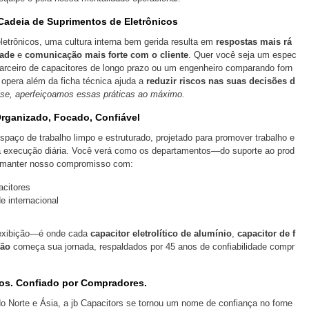
 Cadeia de Suprimentos de Eletrônicos
eletrônicos, uma cultura interna bem gerida resulta em
respostas mais rá
dade
e
comunicação mais forte com o cliente
. Quer você seja um espec
rceiro de capacitores de longo prazo ou um engenheiro comparando forn
opera além da ficha técnica ajuda a
reduzir riscos nas suas decisões d
se, aperfeiçoamos essas práticas ao máximo.
Organizado, Focado, Confiável
aço de trabalho limpo e estruturado, projetado para promover trabalho e
a execução diária. Você verá como os departamentos—do suporte ao prod
 manter nosso compromisso com:
acitores
 internacional
 exibição—é onde cada
capacitor eletrolítico de alumínio
,
capacitor de f
ção
começa sua jornada, respaldados por 45 anos de confiabilidade compr
os. Confiado por Compradores.
o Norte e Ásia, a jb Capacitors se tornou um nome de confiança no forne