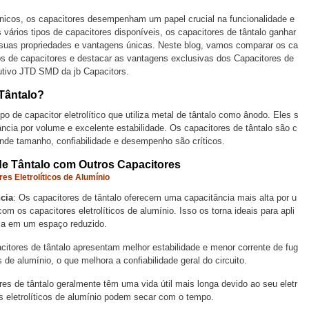
cos, os capacitores desempenham um papel crucial na funcionalidade e
vários tipos de capacitores disponíveis, os capacitores de tântalo ganhar
 suas propriedades e vantagens únicas. Neste blog, vamos comparar os ca
pos de capacitores e destacar as vantagens exclusivas dos Capacitores de
tivo JTD SMD da jb Capacitors.
Tântalo?
po de capacitor eletrolítico que utiliza metal de tântalo como ânodo. Eles s
ncia por volume e excelente estabilidade. Os capacitores de tântalo são c
e tamanho, confiabilidade e desempenho são críticos.
e Tântalo com Outros Capacitores
es Eletrolíticos de Alumínio
ia
: Os capacitores de tântalo oferecem uma capacitância mais alta por u
os capacitores eletrolíticos de alumínio. Isso os torna ideais para apli
ia em um espaço reduzido.
citores de tântalo apresentam melhor estabilidade e menor corrente de fug
s de alumínio, o que melhora a confiabilidade geral do circuito.
res de tântalo geralmente têm uma vida útil mais longa devido ao seu eletr
es eletrolíticos de alumínio podem secar com o tempo.