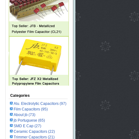
Categories
Alu. Electrolytic Capacitors
(97)
Film Capacitors
(95)
About jb
(73)
jb Portuguese
(65)
SMD E Cap
(27)
Ceramic Capacitors
(22)
Trimmer Capacitors
(21)