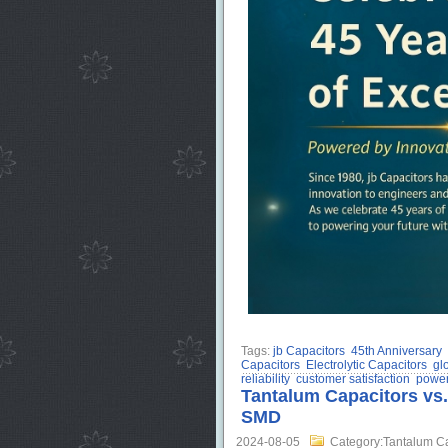
Tags:
jb Capacitors
45th Anniversary
Capacitors
Electrolytic Capacitors
gl
reliability
customer satisfaction
power
Tantalum Capacitors vs
SMD
2024-08-05
Category:Tantalum Ca