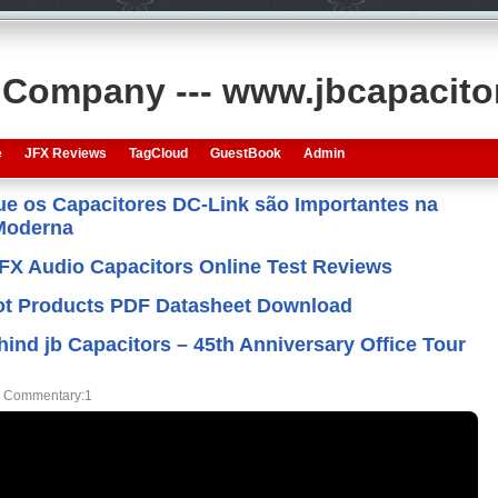
s Company --- www.jbcapacit
e
JFX Reviews
TagCloud
GuestBook
Admin
que os Capacitores DC-Link são Importantes na
 Moderna
JFX Audio Capacitors Online Test Reviews
 Hot Products PDF Datasheet Download
hind jb Capacitors – 45th Anniversary Office Tour
Commentary:1