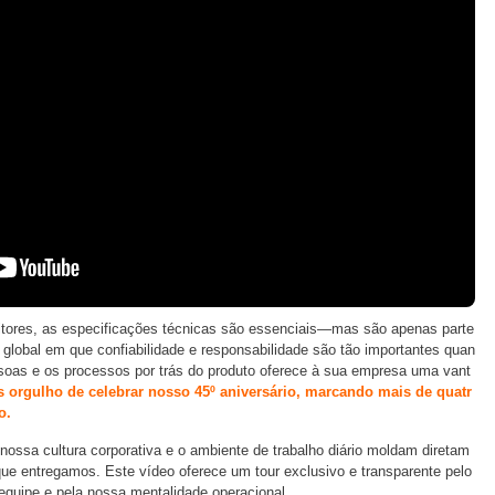
itores, as especificações técnicas são essenciais—mas são apenas parte
obal em que confiabilidade e responsabilidade são tão importantes quan
oas e os processos por trás do produto oferece à sua empresa uma vant
s orgulho de celebrar nosso 45º aniversário, marcando mais de quatr
o.
nossa cultura corporativa e o ambiente de trabalho diário moldam diretam
que entregamos. Este vídeo oferece um tour exclusivo e transparente pelo
 equipe e pela nossa mentalidade operacional.