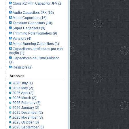
Class X2 Film Capacitor JFV
(2
0)
Audio Capacitors JFX
(16)
Motor Capacitors
(16)
Tantalum Capacitors
(10)
Super Capacitors
(9)
Trimming Potentiometers
(9)
Varistors
(4)
Motor Running Capacitors
(1)
Capacitores arrefecidos por con
dução
(1)
Capacitores de Filme Plástico
(1)
Resistors
(2)
Archives
2026 July
(1)
2026 May
(2)
2026 April
(2)
2026 March
(2)
2026 February
(3)
2026 January
(2)
2025 December
(2)
2025 November
(3)
2025 October
(3)
2025 September
(3)