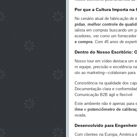
Por que a Cultura Importa na
No cenário atual de fabricação de 
pidas
,
melhor controle de quali
ialista em compras buscando um pa
ecedores, ver como um fornecedor 
e compra
.
Com 45 anos de experti
Dentro do Nosso Escritório: 
Nosso tour em vídeo destaca um esp
m equipe, precisão e excelência n
uto ao marketing—colaboram para
Consistência na qualidade dos cap
Documentação clara e conformidade
Comunicação B2B ágil e flexível
Este ambiente não é apenas para
ilme
e
potenciômetro de calibra
ovada.
Desenvolvido para Engenheir
Com clientes na Europa, América d