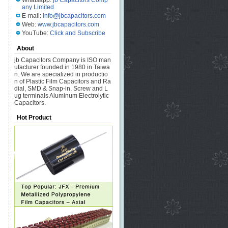
Whatsapp:
jb Capacitors Comp
any Limited
E-mail:
info@jbcapacitors.com
Web:
www.jbcapacitors.com
YouTube:
Click and Subscribe
About
jb Capacitors Company is ISO man
ufacturer founded in 1980 in Taiwa
n. We are specialized in productio
n of Plastic Film Capacitors and Ra
dial, SMD & Snap-in, Screw and L
ug terminals Aluminum Electrolytic
Capacitors.
Hot Product