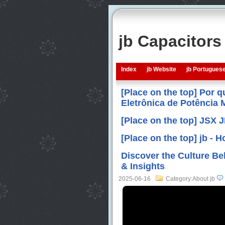
jb Capacitor
Index
jb Website
jb Portugues
[Place on the top] Por 
Eletrônica de Potência
[Place on the top] JSX 
[Place on the top] jb -
Discover the Culture Be
& Insights
2025-06-16
Category:About jb