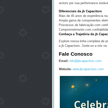
acitors por sua performance estável
Diferenciais da jb Capacitors
Mais de 45 anos de experiência na 
Ampla gama de componentes eletr
Processos de fabricação com certi
Comprometimento com confiabilidad
Conheça a Trajetória da jb Capa
Explore nossa linha completa de p
a jb Capacitors. Junte-se a nós na
Fale Conosco
Email:
info@jbcapacitors.com
Website:
www.jbcapacitors.com