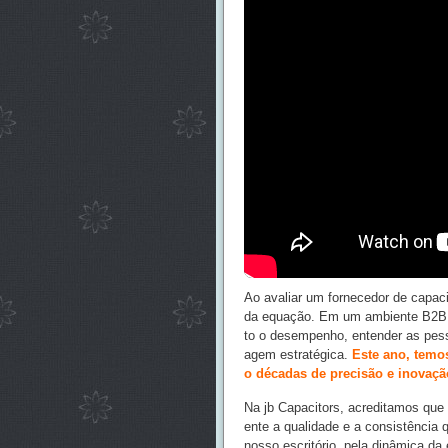
Ao avaliar um fornecedor de capac
da equação. Em um ambiente B2B gl
to o desempenho, entender as pess
agem estratégica.
Este ano, temo
o décadas de precisão e inovaçã
Na jb Capacitors, acreditamos que 
ente a qualidade e a consistência 
nosso escritório, pela dinâmica da