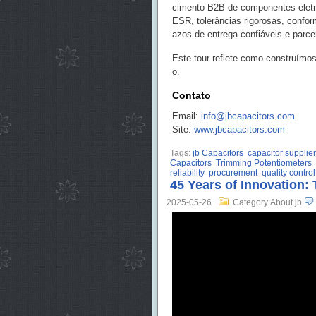
cimento B2B de componentes elet
ESR, tolerâncias rigorosas, conf
azos de entrega confiáveis e parcer
Este tour reflete como construím
o.
Contato
Email:
info@jbcapacitors.com
Site:
www.jbcapacitors.com
Tags:
jb Capacitors
capacitor supplier
Capacitors
Trimming Potentiometers
reliability
procurement
quality control
45 Years of Innovation: 
2025-05-26
Category:About jb