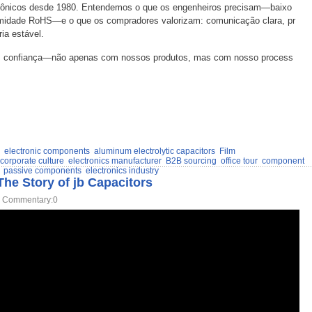
rônicos desde 1980. Entendemos o que os engenheiros precisam—baixo
ormidade RoHS—e o que os compradores valorizam: comunicação clara, pr
ia estável.
os confiança—não apenas com nossos produtos, mas com nosso process
electronic components
aluminum electrolytic capacitors
Film
corporate culture
electronics manufacturer
B2B sourcing
office tour
component
passive components
electronics industry
The Story of jb Capacitors
Commentary:0