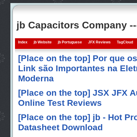
jb Capacitors Company -
Index
jb Website
jb Portuguese
JFX Reviews
TagCloud
[Place on the top] Por que o
Link são Importantes na Elet
Moderna
[Place on the top] JSX JFX A
Online Test Reviews
[Place on the top] jb - Hot P
Datasheet Download