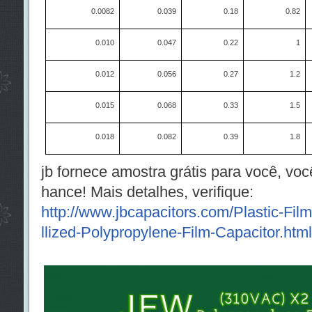
0.0082
0.039
0.18
0.82
0.010
0.047
0.22
1
0.012
0.056
0.27
1.2
0.015
0.068
0.33
1.5
0.018
0.082
0.39
1.8
jb fornece amostra grátis para você, vo
hance! Mais detalhes, verifique:
http://www.jbcapacitors.com/Plastic-Fi
llized-Polypropylene-Film-Capacitor.html