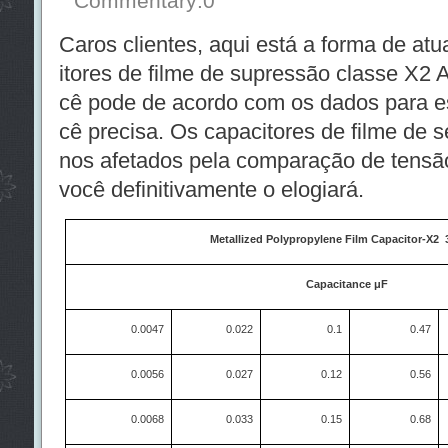
Commentary:0
Caros clientes, aqui está a forma de at
itores de filme de supressão classe X2
cê pode de acordo com os dados para e
cê precisa. Os capacitores de filme de
nos afetados pela comparação de tensão
você definitivamente o elogiará.
Metallized Polypropylene Film Capacitor-X2
Capacitance μF
0.0047
0.022
0.1
0.47
0.0056
0.027
0.12
0.56
0.0068
0.033
0.15
0.68