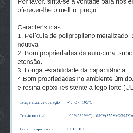
Por favor, sinta-se à vontade para nos
oferecer-lhe o melhor preço.
Características:
1. Película de polipropileno metalizado, 
ndutiva
2. Bom propriedades de auto-cura, supo
etensão.
3. Longa estabilidade da capacitância.
4.Bom propriedades no ambiente úmido
e resina epóxi resistente a fogo forte (U
Temperatura de operação
-40°C~ +105°C
Tensão nominal
400V(230VAC)
、
630V(275VAC/305VA
Faixa de capacitância
0.01 ~ 10.0μF