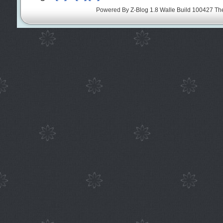
Powered By
Z-Blog 1.8 Walle Build 100427
Th