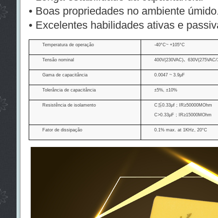
• Boas propriedades no ambiente úmido
• Excelentes habilidades ativas e passi
Temperatura de operação
-40°C~ +105°C
Tensão nominal
400V(230VAC)
、
630V(275VAC/
Gama de capacitância
0.0047 ~ 3.9μF
Tolerância de capacitância
±5%, ±10%
Resistência de isolamento
C
≦
0.33μf ; IR≥50000MOhm
C>0.33μF ; IR≥15000MOhm
Fator de dissipação
0.1% max. at 1KHz, 20°C