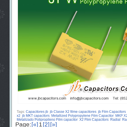
Tags:
Capacitores jb
jb Classe X2 filme capacitores
jb Film Capacitors
x2
jb MKT capacitors
Metallized Polypropylene Film Capacitor
MKP X2
Metalizado Polipropileno Film capacitor
X2 Flim Capacitors
Radial
Ra
Page:
[«]
1
[2]
[»]