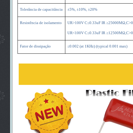
Tolerância de capacitância
±5%, ±10%, ±20%
Resistência de isolamento
UR>100V C≤0.33uF IR ≥25000MΩ,C>0.
UR<100V C≤0.33uF IR ≥12500MΩ,C>0.
Fator de dissipação
≤0.002 (at 1KHz) (typical 0.001 max)