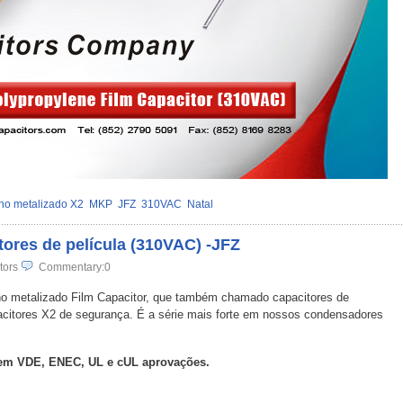
eno metalizado X2
MKP
JFZ
310VAC
Natal
tores de película (310VAC) -JFZ
tors
Commentary:0
leno metalizado Film Capacitor, que também chamado capacitores de
pacitores X2 de segurança. É a série mais forte em nossos condensadores
tem VDE, ENEC, UL e cUL aprovações.