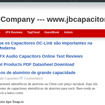
s Company --- www.jbcapacit
e
JFX Reviews
TagCloud
GuestBook
Admin
que os Capacitores DC-Link são Importantes na
 Moderna
JFX Audio Capacitors Online Test Reviews
 Hot Products PDF Datasheet Download
ticos de alumínio de grande capacidade
ytic Capacitors
Commentary:0
acitores eletrolíticos de alumínio na China com preço razoável. Aqui nós
rentes de capacitores eletrolíticos de alumínio para você. Bem-vindo ao
lo a baixo custo.
ínio tipo Snap-in