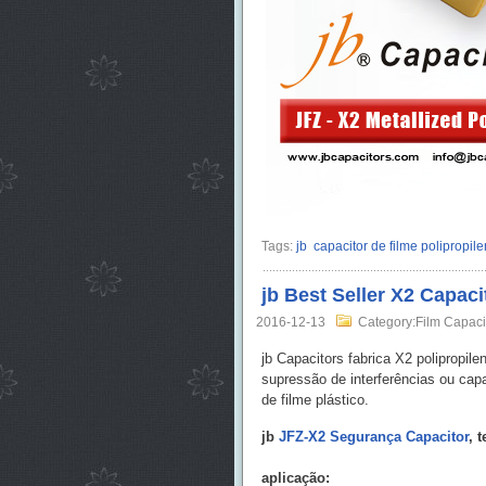
Tags:
jb
capacitor de filme polipropil
jb Best Seller X2 Capaci
2016-12-13
Category:Film Capaci
jb Capacitors fabrica X2 polipropi
supressão de interferências ou ca
de filme plástico.
jb
JFZ-X2 Segurança Capacitor
, 
aplicação: