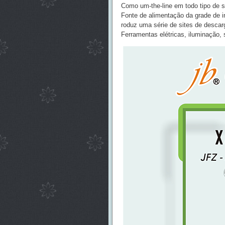
Como um-the-line em todo tipo de s
Fonte de alimentação da grade de in
roduz uma série de sites de descar
Ferramentas elétricas, iluminação,