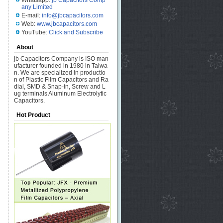
Whatsapp:
jb Capacitors Comp
any Limited
E-mail:
info@jbcapacitors.com
Web:
www.jbcapacitors.com
YouTube:
Click and Subscribe
About
jb Capacitors Company is ISO man
ufacturer founded in 1980 in Taiwa
n. We are specialized in productio
n of Plastic Film Capacitors and Ra
dial, SMD & Snap-in, Screw and L
ug terminals Aluminum Electrolytic
Capacitors.
Hot Product