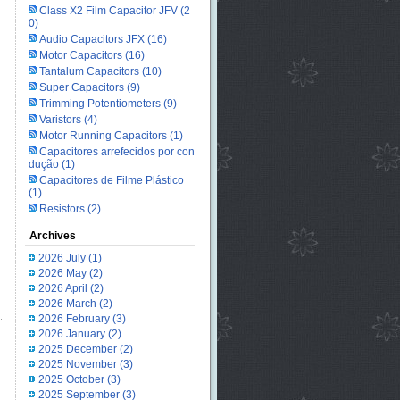
Class X2 Film Capacitor JFV
(2
0)
Audio Capacitors JFX
(16)
Motor Capacitors
(16)
Tantalum Capacitors
(10)
Super Capacitors
(9)
Trimming Potentiometers
(9)
Varistors
(4)
Motor Running Capacitors
(1)
Capacitores arrefecidos por con
dução
(1)
Capacitores de Filme Plástico
(1)
Resistors
(2)
Archives
2026 July
(1)
2026 May
(2)
2026 April
(2)
2026 March
(2)
2026 February
(3)
2026 January
(2)
2025 December
(2)
2025 November
(3)
2025 October
(3)
2025 September
(3)