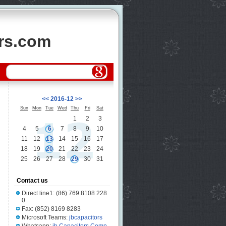
ors.com
<<
2016-12
>>
Sun
Mon
Tue
Wed
Thu
Fri
Sat
1
2
3
4
5
6
7
8
9
10
11
12
13
14
15
16
17
18
19
20
21
22
23
24
25
26
27
28
29
30
31
Contact us
Direct line1: (86) 769 8108 228
0
Fax: (852) 8169 8283
Microsoft Teams:
jbcapacitors