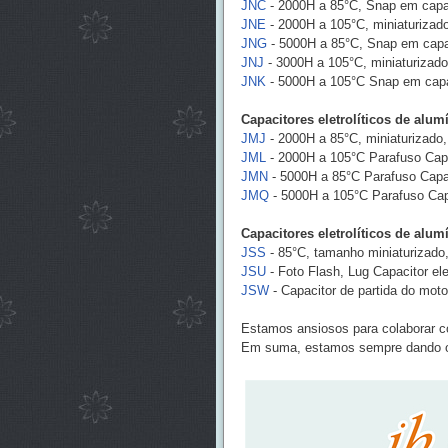
JNC
- 2000H a 85°C, Snap em capacit
JNE
- 2000H a 105°C, miniaturizado
JNG
- 5000H a 85°C, Snap em capaci
JNJ
- 3000H a 105°C, miniaturizado,
JNK
- 5000H a 105°C Snap em capaci
Capacitores eletrolíticos de alum
JMJ
- 2000H a 85°C, miniaturizado, 
JML
- 2000H a 105°C Parafuso Capac
JMN
- 5000H a 85°C Parafuso Capaci
JMQ
- 5000H a 105°C Parafuso Capac
Capacitores eletrolíticos de alum
JSS
- 85°C, tamanho miniaturizado, 
JSU
- Foto Flash, Lug Capacitor ele
JSW
- Capacitor de partida do moto
Estamos ansiosos para colaborar c
Em suma, estamos sempre dando o 