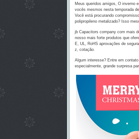
Meus queridos amigos, O inverno es
vocês mesmos nesta temporada de 
Você está procurando compromisso d
polipropileno metalizado? Isso mes
jb Capacitors company com mais de 
nosso mais forte produtos que ofe
E, UL, RoHS aprovações de seguran
z, cotação.
Algum interesse? Entre em contato 
especialmente, grande surpresa par