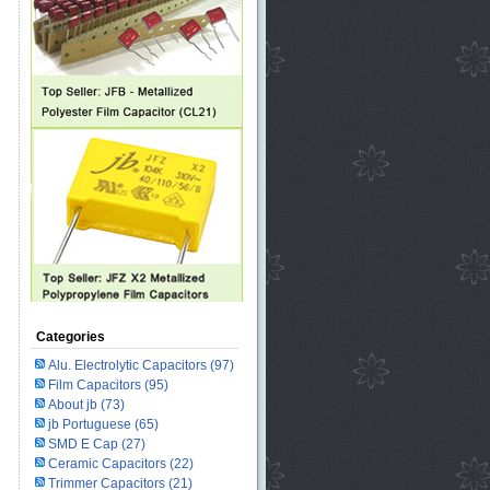
Categories
Alu. Electrolytic Capacitors
(97)
Film Capacitors
(95)
About jb
(73)
jb Portuguese
(65)
SMD E Cap
(27)
Ceramic Capacitors
(22)
Trimmer Capacitors
(21)