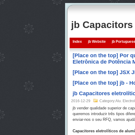
jb Capacitor
Index
jb Website
jb Portugues
[Place on the top] Por 
Eletrônica de Potência
[Place on the top] JSX 
[Place on the top] jb -
jb Capacitores eletrolí
2016-12-29
Category:Alu. Electrol
jb vender qualidade superior de cap
queremos introduzir três tipos dife
enviar-nos o seu RFQ, vamos ajudá-
Capacitores eletrolíticos de alum