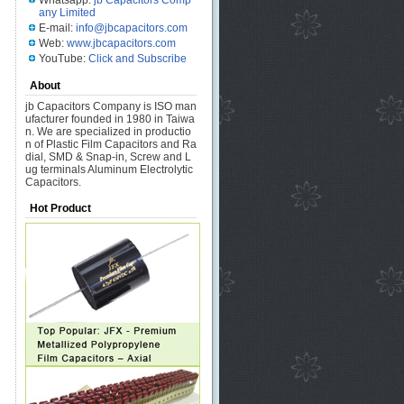
Whatsapp:
jb Capacitors Comp
any Limited
E-mail:
info@jbcapacitors.com
Web:
www.jbcapacitors.com
YouTube:
Click and Subscribe
About
jb Capacitors Company is ISO man
ufacturer founded in 1980 in Taiwa
n. We are specialized in productio
n of Plastic Film Capacitors and Ra
dial, SMD & Snap-in, Screw and L
ug terminals Aluminum Electrolytic
Capacitors.
Hot Product