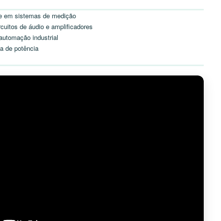
te em sistemas de medição
cuitos de áudio e amplificadores
automação industrial
a de potência