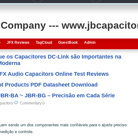
s Company --- www.jbcapacit
e
JFX Reviews
TagCloud
GuestBook
Admin
que os Capacitores DC-Link são Importantes na
 Moderna
JFX Audio Capacitors Online Test Reviews
 Hot Products PDF Datasheet Download
JBR-BA ~ JBR-BG – Precisão em Cada Série
pacitors
Commentary:0
nuam sendo um dos componentes mais confiáveis para o ajuste preciso
edição e controle.