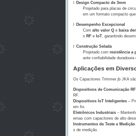
l
Design Compacto de 3mm
Projetado para placas de circ
em um formato compacto que 
l
Desempenho Excepcional
Com
alto valor Q
e
baixa der
s
RF
e
IoT
, garantindo dese
l
Construção Selada
Projetado com
resistência a 
ante confiabilidade duradoura 
Aplicações em Divers
Os Capacitores Trimmer jb JKA são 
Dispositivos de Comunicação RF
RF.
Dispositivos IoT Inteligentes
– Pro
em fio.
Eletrônicos Industriais
– Mantenha
emas com capacitores de alto des
Instrumentos de Teste e Medição
s de medição.