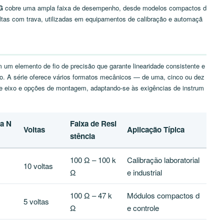
G
cobre uma ampla faixa de desempenho, desde modelos compactos d
ltas com trava, utilizadas em equipamentos de calibração e automaçã
m elemento de fio de precisão que garante linearidade consistente e
o. A série oferece vários formatos mecânicos — de uma, cinco ou dez
de eixo e opções de montagem, adaptando-se às exigências de instrum
a N
Faixa de Resi
Voltas
Aplicação Típica
stência
100 Ω – 100 k
Calibração laboratorial
10 voltas
Ω
e industrial
100 Ω – 47 k
Módulos compactos d
5 voltas
Ω
e controle