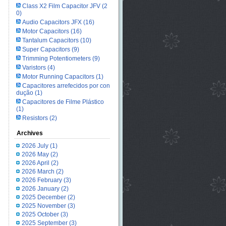
Class X2 Film Capacitor JFV
(2
0)
Audio Capacitors JFX
(16)
Motor Capacitors
(16)
Tantalum Capacitors
(10)
Super Capacitors
(9)
Trimming Potentiometers
(9)
Varistors
(4)
Motor Running Capacitors
(1)
Capacitores arrefecidos por con
dução
(1)
Capacitores de Filme Plástico
(1)
Resistors
(2)
Archives
2026 July
(1)
2026 May
(2)
2026 April
(2)
2026 March
(2)
2026 February
(3)
2026 January
(2)
2025 December
(2)
2025 November
(3)
2025 October
(3)
2025 September
(3)