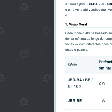
A família
jb® JBR-BA ~ JBR-B
e uma volta até versões multivo
o.
1. Visão Geral
Cada modelo JBR é baseado em u
deriva mínima ao longo do temp
voltas — com diferentes tipos 
entos e painéis.
Potênci
Série
ominal
JBR-BA / BB /
2 W
BF / BG
JBR-BE
1 W