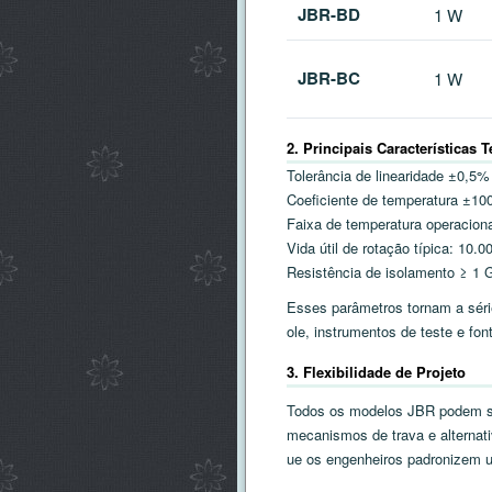
JBR-BD
1 W
JBR-BC
1 W
2. Principais Características 
Tolerância de linearidade ±0,5%
Coeficiente de temperatura ±10
Faixa de temperatura operacion
Vida útil de rotação típica: 10.0
Resistência de isolamento ≥ 1 
Esses parâmetros tornam a séri
ole, instrumentos de teste e fon
3. Flexibilidade de Projeto
Todos os modelos JBR podem se
mecanismos de trava e alternativ
ue os engenheiros padronizem u