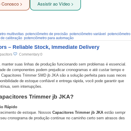
e Conosco >
Assistir ao Vídeo >
tro multivoltas
potenciômetro de precisão
potenciômetro variável
potenciômetro
 de calibração
potenciômetro para automação
rs – Reliable Stock, Immediate Delivery
pacitors
Commentary:0
 manter suas linhas de produção funcionando sem problemas é essencial.
idade de componentes podem prejudicar cronogramas e até custar tempo e
os Capacitores Trimmer SMD jb JKA são a solução perfeita para suas neces
ibilidade de estoque confiável e entrega rápida, você pode garantir que
tínua, sem interrupções.
apacitores Trimmer jb JKA?
io Rápido
stecimento de estoque. Nossos
Capacitores Trimmer jb JKA
estão sempr
 seu cronograma de produção continue no caminho certo sem atrasos des