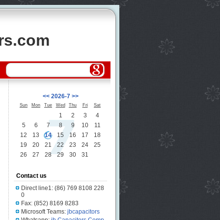
ors.com
<<
2026-7
>>
Sun
Mon
Tue
Wed
Thu
Fri
Sat
1
2
3
4
5
6
7
8
9
10
11
12
13
14
15
16
17
18
19
20
21
22
23
24
25
26
27
28
29
30
31
Contact us
Direct line1: (86) 769 8108 228
0
Fax: (852) 8169 8283
Microsoft Teams:
jbcapacitors