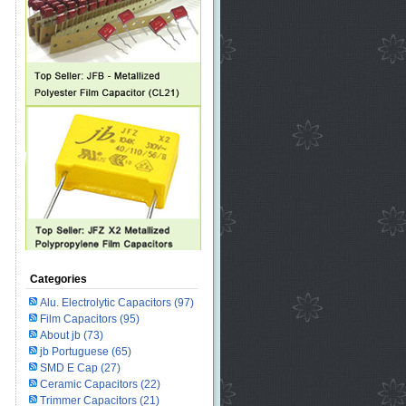
Categories
Alu. Electrolytic Capacitors
(97)
Film Capacitors
(95)
About jb
(73)
jb Portuguese
(65)
SMD E Cap
(27)
Ceramic Capacitors
(22)
Trimmer Capacitors
(21)