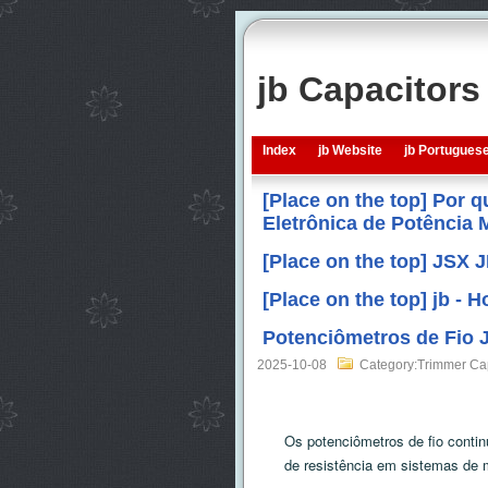
jb Capacitor
Index
jb Website
jb Portugues
[Place on the top] Por 
Eletrônica de Potência
[Place on the top] JSX 
[Place on the top] jb -
Potenciômetros de Fio 
2025-10-08
Category:Trimmer Ca
Os potenciômetros de fio conti
de resistência em sistemas de m