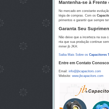
Mantenha-se à Frente
No mercado em constante evolução 
tégia de compras. Com os
Capacit
primentos e garantir que sempre te
Garanta Seu Suprimen
Não deixe que a incerteza na sua c
nta que sua produção continue sem 
mmer jb JKA:
Saiba Mais Sobre os
Capacitores 
Entre em Contato Conosco
Email:
info@jbcapacitors.com
Website:
www.jbcapacitors.com