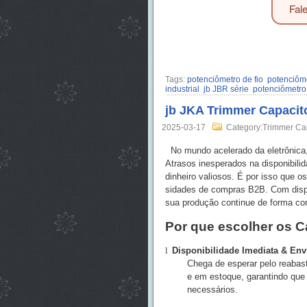
Fal
Tags:
potenciômetro de fio
potenciôme
industrial
jb JBR série
potenciômetro
jb JKA Trimmer Capacito
2025-03-17
Category:Trimmer Ca
No mundo acelerado da eletrônica,
Atrasos inesperados na disponibil
dinheiro valiosos. É por isso que 
sidades de compras B2B. Com dispon
sua produção continue de forma con
Por que escolher os C
l
Disponibilidade Imediata & Env
Chega de esperar pelo reaba
e em estoque, garantindo que
necessários.