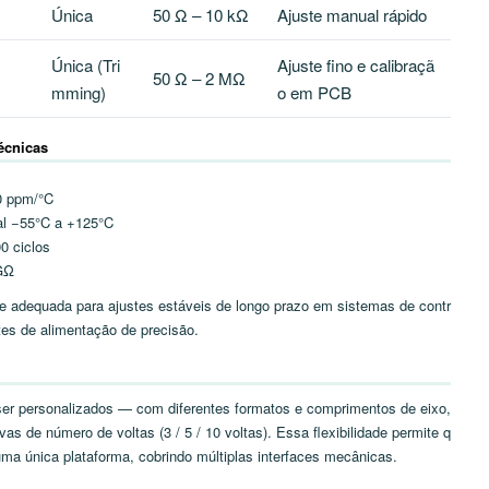
Única
50 Ω – 10 kΩ
Ajuste manual rápido
Única (Tri
Ajuste fino e calibraçã
50 Ω – 2 MΩ
mming)
o em PCB
Técnicas
0 ppm/°C
al −55°C a +125°C
00 ciclos
GΩ
e adequada para ajustes estáveis de longo prazo em sistemas de contr
tes de alimentação de precisão.
r personalizados — com diferentes formatos e comprimentos de eixo,
as de número de voltas (3 / 5 / 10 voltas). Essa flexibilidade permite q
ma única plataforma, cobrindo múltiplas interfaces mecânicas.