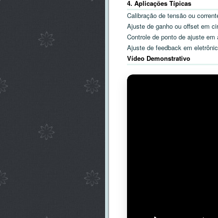
4. Aplicações Típicas
Calibração de tensão ou corren
Ajuste de ganho ou offset em cir
Controle de ponto de ajuste em 
Ajuste de feedback em eletrônic
Vídeo Demonstrativo