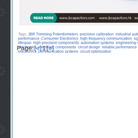
Tags:
JBR Trimming Potentiometers
precision calibration
industrial au
performance
Consumer Electronics
high-frequency communication
sig
lifespan
high-precision components
automation systems
engineering 
Page:
[«]
1
[»]
electronics
electronic components
circuit design
reliable performance
electronics
communication systems
circuit optimization