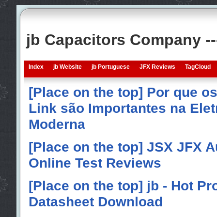
jb Capacitors Company -
Index
jb Website
jb Portuguese
JFX Reviews
TagCloud
[Place on the top] Por que o
Link são Importantes na Elet
Moderna
[Place on the top] JSX JFX A
Online Test Reviews
[Place on the top] jb - Hot P
Datasheet Download