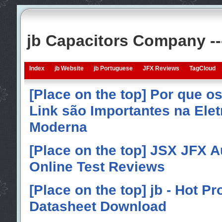
jb Capacitors Company -
Index
jb Website
jb Portuguese
JFX Reviews
TagCloud
[Place on the top] Por que o
Link são Importantes na Elet
Moderna
[Place on the top] JSX JFX A
Online Test Reviews
[Place on the top] jb - Hot P
Datasheet Download