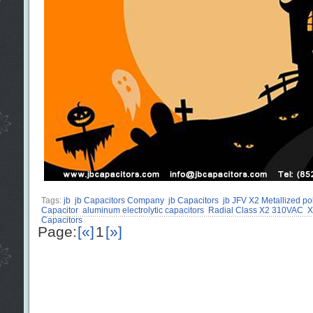
Tags:
jb
jb Capacitors Company
jb Capacitors
jb JFV X2 Metallized po
Capacitor
aluminum electrolytic capacitors
Radial Class X2 310VAC
X
Capacitors
Page:
[«]
1
[»]