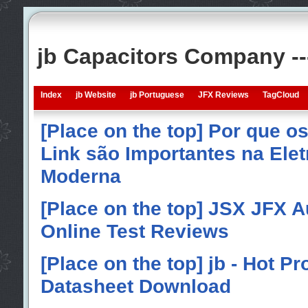
jb Capacitors Company -
Index
jb Website
jb Portuguese
JFX Reviews
TagCloud
[Place on the top] Por que o
Link são Importantes na Elet
Moderna
[Place on the top] JSX JFX A
Online Test Reviews
[Place on the top] jb - Hot P
Datasheet Download