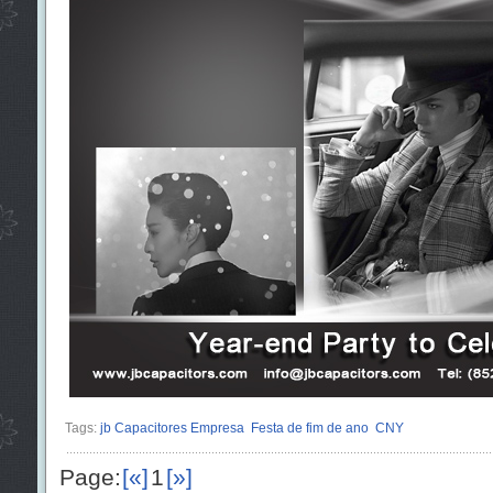
Tags:
jb Capacitores Empresa
Festa de fim de ano
CNY
Page:
[«]
1
[»]