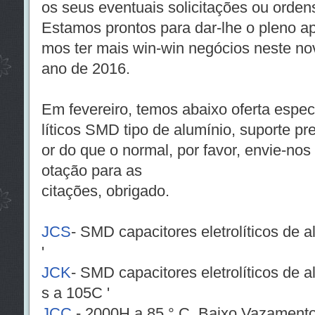
os seus eventuais solicitações ou orden
Estamos prontos para dar-lhe o pleno a
mos ter mais win-win negócios neste no
ano de 2016.
Em fevereiro, temos abaixo oferta especi
líticos SMD tipo de alumínio, suporte p
or do que o normal, por favor, envie-nos
otação para as
citações, obrigado.
JCS
- SMD capacitores eletrolíticos de 
'
JCK
- SMD capacitores eletrolíticos de 
s a 105C '
JCC
- 2000H a 85 ° C, Baixo Vazamento 