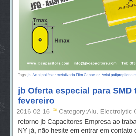
Tags:
jb
Axial poliéster metalizado Film Capacitor
Axial polipropileno 
jb Oferta especial para SMD
fevereiro
2016-02-16
Category:Alu. Electrolytic
retorno jb Capacitores Empresa ao traba
NY já, não hesite em entrar em contato