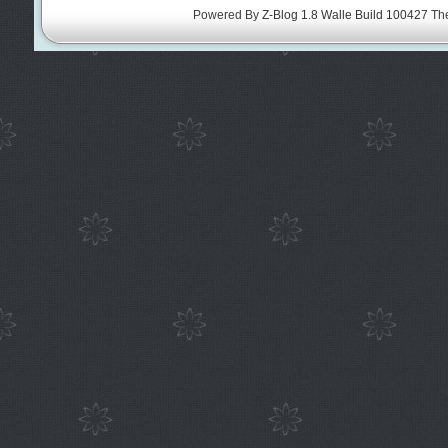
Powered By
Z-Blog 1.8 Walle Build 100427
Th