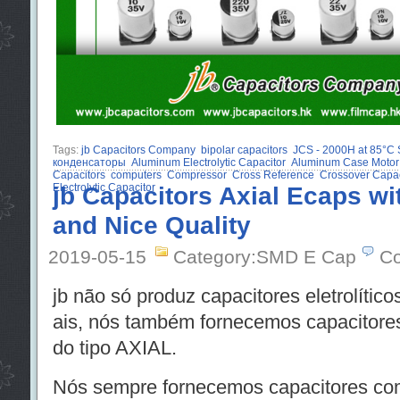
Tags:
jb Capacitors Company
bipolar capacitors
JCS - 2000H at 85°
конденсаторы
Aluminum Electrolytic Capacitor
Aluminum Case Motor
Capacitors
computers
Compressor
Cross Reference
Crossover Capac
Electrolytic Capacitor
jb Capacitors Axial Ecaps wi
and Nice Quality
2019-05-15
Category:SMD E Cap
Co
jb não só produz capacitores eletrolítico
ais, nós também fornecemos capacitores 
do tipo AXIAL.
Nós sempre fornecemos capacitores com