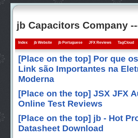
jb Capacitors Company -
Index
jb Website
jb Portuguese
JFX Reviews
TagCloud
[Place on the top] Por que o
Link são Importantes na Elet
Moderna
[Place on the top] JSX JFX A
Online Test Reviews
[Place on the top] jb - Hot P
Datasheet Download