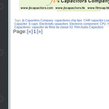
Tags:
jb Capacitors Company
capacitores chip tipo
CHIP capacitor Lo
Capacitor
E-caps
Electrolytic cpaacitors
Electronic component
CPU
H
Capacitores
capacitor de filme de classe X2
Film Audio Capacitors
Page:
[«]
1
[»]