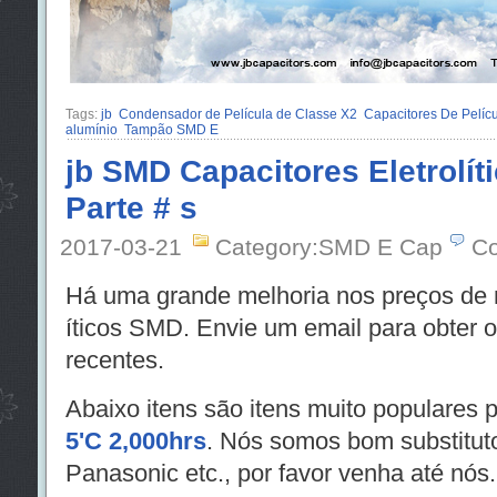
Tags:
jb
Condensador de Película de Classe X2
Capacitores De Pelícu
alumínio
Tampão SMD E
jb SMD Capacitores Eletrolít
Parte # s
2017-03-21
Category:SMD E Cap
Co
Há uma grande melhoria nos preços de n
íticos SMD. Envie um email para obter o
recentes.
Abaixo itens são itens muito populares 
5'C 2,000hrs
. Nós somos bom substitu
Panasonic etc., por favor venha até nós.