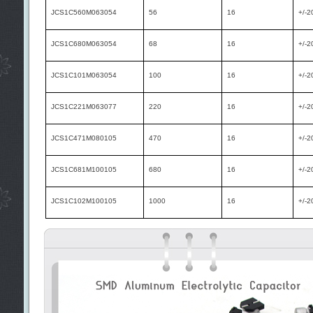
JCS1C560M063054
56
16
+/-2
JCS1C680M063054
68
16
+/-2
JCS1C101M063054
100
16
+/-2
JCS1C221M063077
220
16
+/-2
JCS1C471M080105
470
16
+/-2
JCS1C681M100105
680
16
+/-2
JCS1C102M100105
1000
16
+/-2