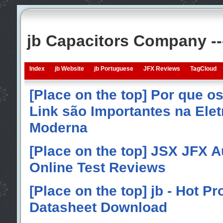
jb Capacitors Company -
Index
jb Website
jb Portuguese
JFX Reviews
TagCloud
[Place on the top] Por que o
Link são Importantes na Elet
Moderna
[Place on the top] JSX JFX A
Online Test Reviews
[Place on the top] jb - Hot P
Datasheet Download