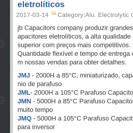
eletrolíticos
2017-03-14
Category:Alu. Electrolytic
jb Capacitors company produzir grandes
apacitores eletrolíticos, a alta qualidade
superior com preços mais competitivos.
Quantidade flexível e tempo de entrega 
m nossas vendas para obter detalhes.
JMJ
- 2000H a 85°C, miniaturizado, capac
nio de parafuso
JML
- 2000H a 105°C Parafuso Capacitor 
JMN
- 5000H a 85°C Parafuso Capacitor e
muito tempo
JMQ
- 5000H a 105°C Parafuso Capacitor
para inversor