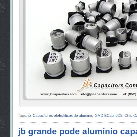
Tags:
jb
Capacitores eletrolíticos de alumínio
SMD ECap
JCS
Chip Ca
jb grande pode alumínio cap