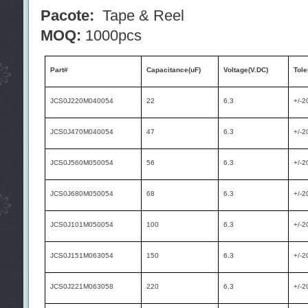
Pacote:
Tape & Reel
MOQ:
1000pcs
Part#
Capacitance(uF)
Voltage(V.DC)
Tol
JCS0J220M040054
22
6.3
+/-2
JCS0J470M040054
47
6.3
+/-2
JCS0J560M050054
56
6.3
+/-2
JCS0J680M050054
68
6.3
+/-2
JCS0J101M050054
100
6.3
+/-2
JCS0J151M063054
150
6.3
+/-2
JCS0J221M063058
220
6.3
+/-2