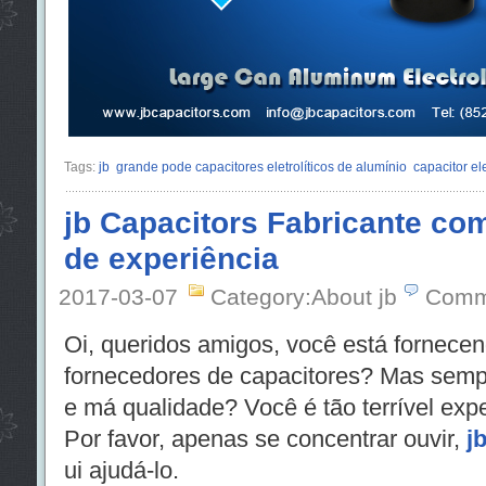
Tags:
jb
grande pode capacitores eletrolíticos de alumínio
capacitor el
jb Capacitors Fabricante co
de experiência
2017-03-07
Category:About jb
Comm
Oi, queridos amigos, você está fornece
fornecedores de capacitores? Mas semp
e má qualidade? Você é tão terrível expe
Por favor, apenas se concentrar ouvir,
j
ui ajudá-lo.