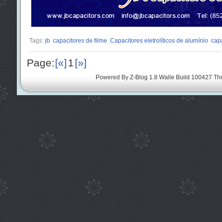
Tags:
jb
capacitores de filme
Capacitores eletrolíticos de alumínio
cap
Page:
[«]
1
[»]
Powered By
Z-Blog 1.8 Walle Build 100427
Th