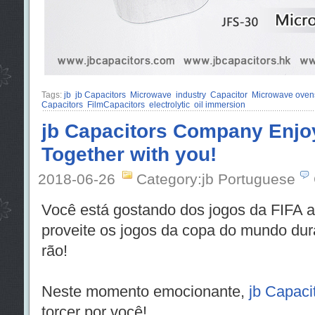
Tags:
jb
jb Capacitors
Microwave
industry
Capacitor
Microwave ovens
Capacitors
FilmCapacitors
electrolytic
oil immersion
jb Capacitors Company Enjoy
Together with you!
2018-06-26
Category:jb Portuguese
Você está gostando dos jogos da FIFA 
proveite os jogos da copa do mundo dur
rão!
Neste momento emocionante,
jb Capac
torcer por você!