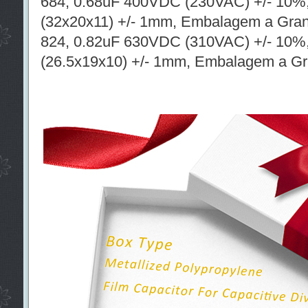
684, 0.68uF 400VDC (230VAC) +/- 10%,
(32x20x11) +/- 1mm, Embalagem a Gra
824, 0.82uF 630VDC (310VAC) +/- 10%,
(26.5x19x10) +/- 1mm, Embalagem a G