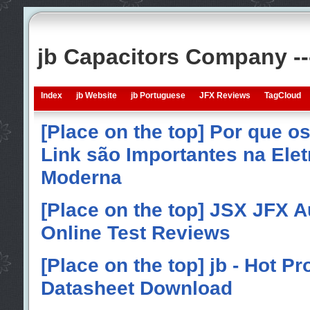
jb Capacitors Company -
Index
jb Website
jb Portuguese
JFX Reviews
TagCloud
[Place on the top] Por que o
Link são Importantes na Elet
Moderna
[Place on the top] JSX JFX A
Online Test Reviews
[Place on the top] jb - Hot P
Datasheet Download