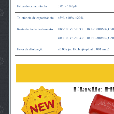
Faixa de capacitância
0.01 ~ 10.0μF
Tolerância de capacitância
±5%, ±10%, ±20%
Resistência de isolamento
UR>100V C≤0.33uF IR ≥25000MΩ,C>0.
UR<100V C≤0.33uF IR ≥12500MΩ,C>0.
Fator de dissipação
≤0.002 (at 1KHz) (typical 0.001 max)