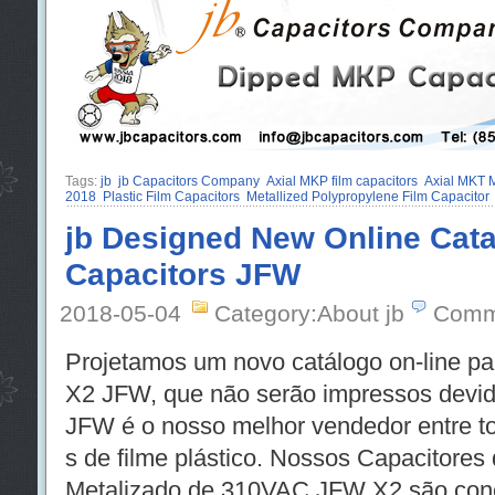
Tags:
jb
jb Capacitors Company
Axial MKP film capacitors
Axial MKT
2018
Plastic Film Capacitors
Metallized Polypropylene Film Capacitor
jb Designed New Online Cata
Capacitors JFW
2018-05-04
Category:About jb
Comm
Projetamos um novo catálogo on-line pa
X2 JFW, que não serão impressos devido
JFW é o nosso melhor vendedor entre t
s de filme plástico. Nossos Capacitores 
Metalizado de 310VAC JFW X2 são conce