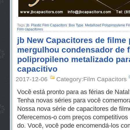
Tags:
jb
Plastic Film Capacitors
Box Type
Metallized Polypropylene Fi
Film capacitores
jb New Capacitores de filme 
mergulhou condensador de f
polipropileno metalizado par
capacitivo
2017-12-06
Category:Film Capacitors
Você está pronto para as férias de Natal
Tenha novas séries para você comemorar
Nossa nova série de capacitores de filme
Oferecemos-o com preços competitivos 
do. Você, você pode encomendá-los com