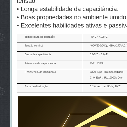
tensão.
•
Longa estabilidade da capacitância.
• Boas propriedades no ambiente úmido
• Excelentes habilidades ativas e passi
Temperatura de operação
-40°C~ +105°C
Tensão nominal
400V(230VAC)
、
630V(275VAC/
Gama de capacitância
0.0047 ~ 3.9μF
Tolerância de capacitância
±5%, ±10%
Resistência de isolamento
C
≦
0.33μf ; IR≥50000MOhm
C>0.33μF ; IR≥15000MOhm
Fator de dissipação
0.1% max. at 1KHz, 20°C