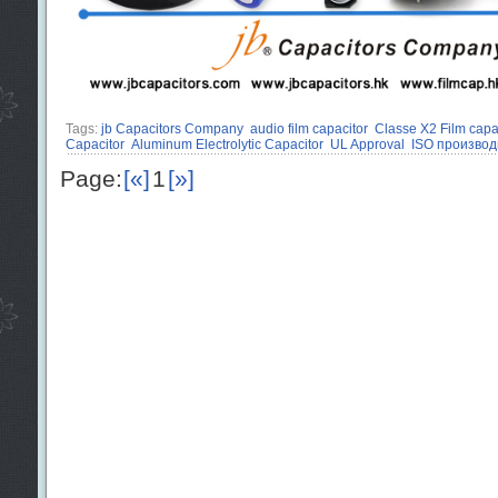
Tags:
jb Capacitors Company
audio film capacitor
Classe X2 Film capa
Capacitor
Aluminum Electrolytic Capacitor
UL Approval
ISO производ
Page:
[«]
1
[»]