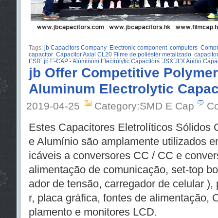
Tags:
jb Capacitors Company
Electronic component
computers
Compr
capacitor
Capacitor Axial CL20 Filme de poliéster metalizado
capacitor
ESR
jb E-CAP - Aluminum Electrolytic Capacitors
JSX JFX Audio Capac
jb Offer Competitive Polyme
Aluminum Electrolytic Capact
2019-04-25
Category:SMD E Cap
Co
Estes Capacitores Eletrolíticos Sólidos
e Alumínio são amplamente utilizados em
icáveis a conversores CC / CC e conver
alimentação de comunicação, set-top box
ador de tensão, carregador de celular )
r, placa gráfica, fontes de alimentação,
plamento e monitores LCD.