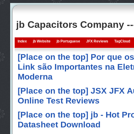
jb Capacitors Company -
Index
jb Website
jb Portuguese
JFX Reviews
TagCloud
[Place on the top] Por que o
Link são Importantes na Elet
Moderna
[Place on the top] JSX JFX A
Online Test Reviews
[Place on the top] jb - Hot P
Datasheet Download