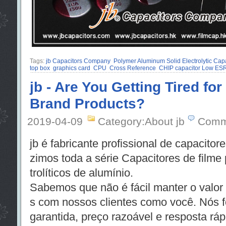
Tags:
jb Capacitors Company
Polymer Aluminum Solid Electrolytic Capa
top box
graphics card
CPU
Cross Reference
CHIP capacitor Low ES
jb - Are You Getting Tired fo
Brand Products?
2019-04-09
Category:About jb
Comm
jb é fabricante profissional de capacito
zimos toda a série Capacitores de filme 
trolíticos de alumínio.
Sabemos que não é fácil manter o valor
s com nossos clientes como você. Nós 
garantida, preço razoável e resposta rápi