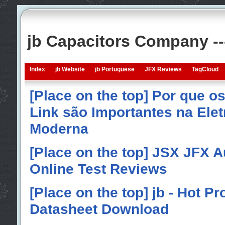
jb Capacitors Company -
Index
jb Website
jb Portuguese
JFX Reviews
TagCloud
[Place on the top] Por que o
Link são Importantes na Elet
Moderna
[Place on the top] JSX JFX A
Online Test Reviews
[Place on the top] jb - Hot P
Datasheet Download