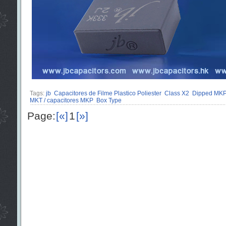
Tags:
jb
Capacitores de Filme Plastico Poliester
Class X2
Dipped MKP
MKT / capacitores MKP
Box Type
Page:
[«]
1
[»]