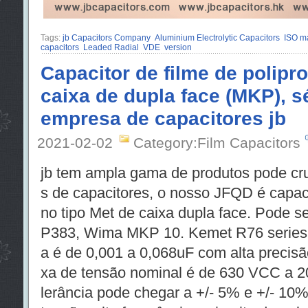
Tags:
jb Capacitors Company
Aluminium Electrolytic Capacitors
ISO m
capacitors
Leaded Radial
VDE
version
Capacitor de filme de polipro
caixa de dupla face (MKP), s
empresa de capacitores jb
2021-02-02
Category:Film Capacitors
jb tem ampla gama de produtos pode cru
s de capacitores, o nosso JFQD é capacit
no tipo Met de caixa dupla face. Pode 
P383, Wima MKP 10. Kemet R76 series. 
a é de 0,001 a 0,068uF com alta precisão
xa de tensão nominal é de 630 VCC a 2
lerância pode chegar a +/- 5% e +/- 10%.