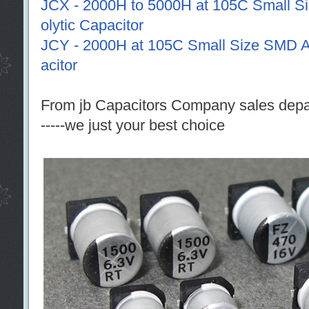
JCX - 2000H to 5000H at 105C Small S
olytic Capacitor
JCY - 2000H at 105C Small Size SMD A
acitor
From jb Capacitors Company sales dep
-----we just your best choice