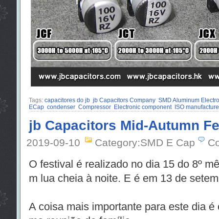
Tags:
capacitores do jb
jb Capacitors Company
SMD Aluminum Electrol
ECap
condenser
Compressor
Electronic component
ISO manufacture
jb Capacitors Mid-Autumn Fes
2019-09-10
Category:SMD E Cap
Co
O festival é realizado no dia 15 do 8º mê
m lua cheia à noite. E é em 13 de setem
A coisa mais importante para este dia é 