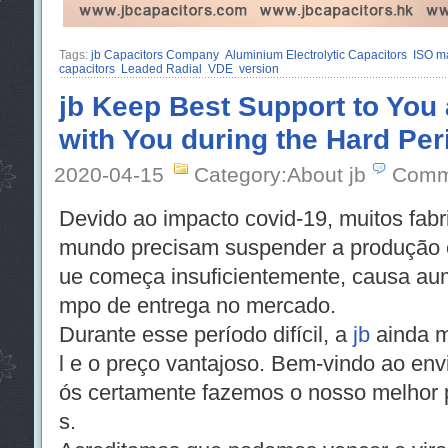
Tags:
jb Capacitors Company
Aluminium Electrolytic Capacitors
ISO m
capacitors
Leaded Radial
VDE
version
jb Keep Best Support to You
with You during the Hard Per
2020-04-15
Category:About jb
Comm
Devido ao impacto covid-19, muitos fabr
mundo precisam suspender a produção e 
ue começa insuficientemente, causa aum
mpo de entrega no mercado.
Durante esse período difícil, a
jb
ainda m
l e o preço vantajoso. Bem-vindo ao envi
ós certamente fazemos o nosso melhor p
s.