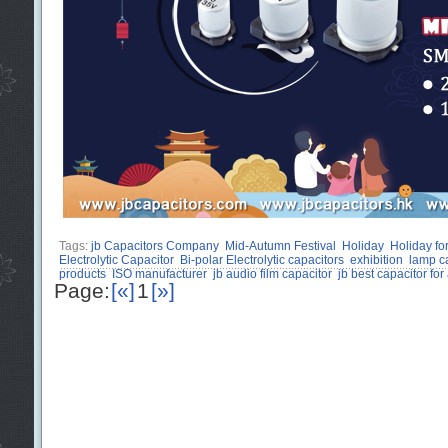
Tags:
jb Capacitors Company
Mid-Autumn Festival
Holiday
Holiday fo
Electrolytic Capacitor
Bi-polar Electrolytic capacitors
exhibition
lamp c
products
ISO manufacturer
jb audio film capacitor
jb best capacitor for
Page:
[«]
1
[»]