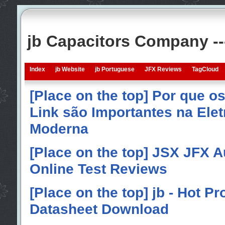
jb Capacitors Company -
Index
jb Website
jb Portuguese
JFX Reviews
TagCloud
[Place on the top] Por que o
Link são Importantes na Elet
Moderna
[Place on the top] JSX JFX A
Online Test Reviews
[Place on the top] jb - Hot P
Datasheet Download