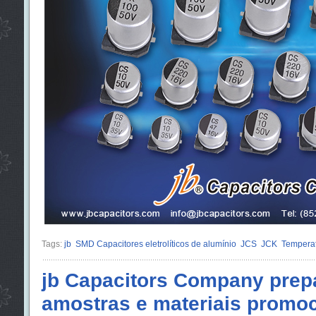
Tags:
jb
SMD Capacitores eletrolíticos de alumínio
JCS
JCK
Temperat
jb Capacitors Company prep
amostras e materiais promoc