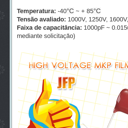
°C
°C
Temperatura:
-40
~ + 85
Tensão avaliado:
1000V, 1250V, 1600V
Faixa de capacitância:
1000pF ~ 0.015u
mediante solicitação)