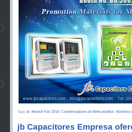
Tags:
jb
Munich Fair 2016
Condensadores de filme plástico
Alumínio c
jb Capacitores Empresa ofer