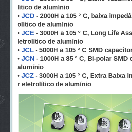
lítico de alumínio
•
JCD
- 2000H a 105 ° C, baixa impedâ
olítico de alumínio
•
JCE
- 3000H a 105 ° C, Long Life As
letrolítico de alumínio
•
JCL
- 5000H a 105 ° C SMD capacitor 
•
JCN
- 1000H a 85 ° C, Bi-polar SMD c
alumínio
•
JCZ
- 3000H a 105 ° C, Extra Baixa
r eletrolítico de alumínio