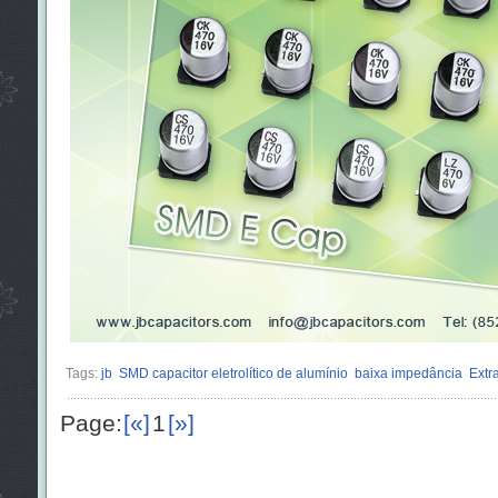
Tags:
jb
SMD capacitor eletrolítico de alumínio
baixa impedância
Extr
Page:
[«]
1
[»]