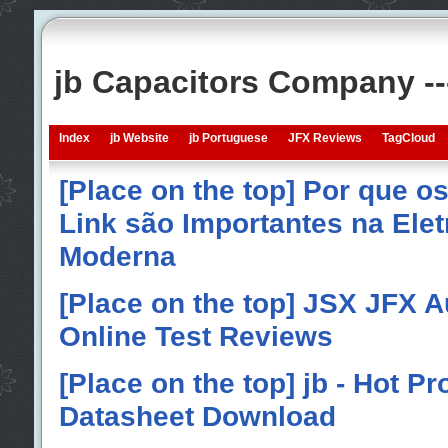
jb Capacitors Company -
Index
jb Website
jb Portuguese
JFX Reviews
TagCloud
[Place on the top] Por que o
Link são Importantes na Elet
Moderna
[Place on the top] JSX JFX A
Online Test Reviews
[Place on the top] jb - Hot P
Datasheet Download