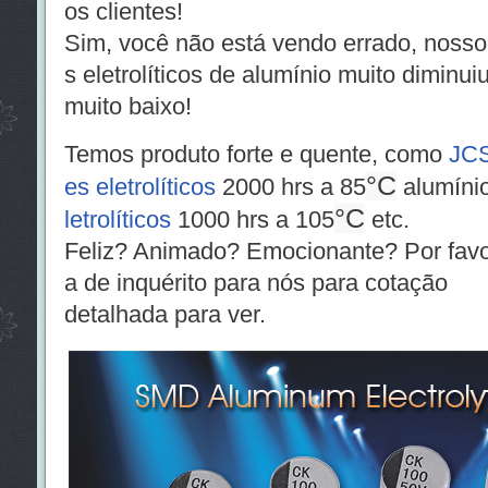
os clientes!
Sim, você não está vendo errado, noss
s eletrolíticos de alumínio muito diminui
muito baixo!
Temos produto forte e quente, como
JCS
°C
es eletrolíticos
2000 hrs a 85
alumíni
°C
letrolíticos
1000 hrs a 105
etc.
Feliz? Animado? Emocionante? Por favor
a de inquérito para nós para cotação
detalhada para ver.