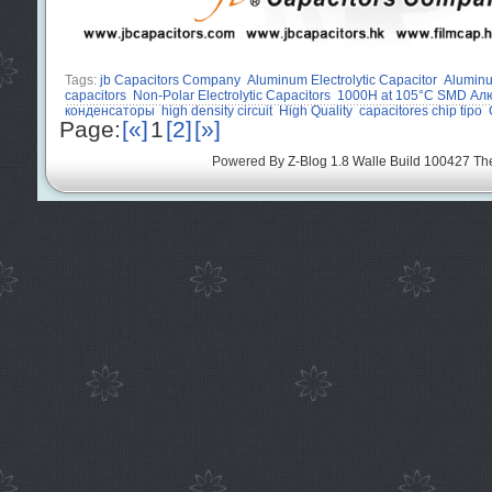
Tags:
jb Capacitors Company
Aluminum Electrolytic Capacitor
Alumin
capacitors
Non-Polar Electrolytic Capacitors
1000H at 105°C SMD Ал
конденсаторы
high density circuit
High Quality
capacitores chip tipo
Page:
[«]
1
[2]
[»]
Powered By
Z-Blog 1.8 Walle Build 100427
Th