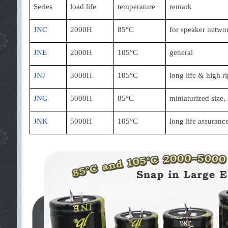
Series
load life
temperature
remark
JNC
2000H
85
°
C
for speaker netwo
JNE
2000H
105
°
C
general
JNJ
3000H
105
°
C
long life & high r
JNG
5000H
85
°
C
miniaturized size, 
JNK
5000H
105
°
C
long life assuranc