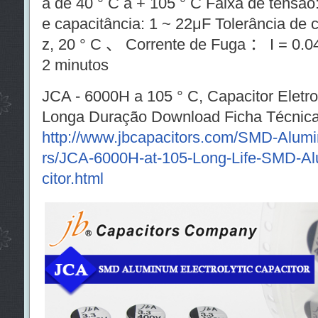
a de 40 ° C a + 105 ° C Faixa de tensã
e capacitância: 1 ~ 22μF Tolerância de
z, 20 ° C 、 Corrente de Fuga ： I = 0.0
2 minutos
JCA - 6000H a 105 ° C, Capacitor Eletro
Longa Duração Download Ficha Técnica
http://www.jbcapacitors.com/SMD-Alumin
rs/JCA-6000H-at-105-Long-Life-SMD-Al
citor.html