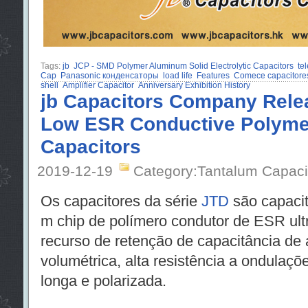
Tags:
jb
JCP - SMD Polymer Aluminum Solid Electrolytic Capacitors
te
Cap
Panasonic конденсаторы
load life
Features
Comece capacitore
shell
Amplifier Capacitor
Anniversary Exhibition History
jb Capacitors Company Relea
Low ESR Conductive Polyme
Capacitors
2019-12-19
Category:Tantalum Capaci
Os capacitores da série
JTD
são capacit
m chip de polímero condutor de ESR ult
recurso de retenção de capacitância de a
volumétrica, alta resistência a ondulaçõ
longa e polarizada.