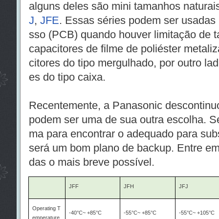
alguns deles são mini tamanhos naturais
J
,
JFE
. Essas séries podem ser usadas n
sso (PCB) quando houver limitação de t
capacitores de filme de poliéster metal
citores do tipo mergulhado, por outro la
es do tipo caixa.
Recentemente, a Panasonic descontinuo
podem ser uma de sua outra escolha. Se
ma para encontrar o adequado para subst
será um bom plano de backup. Entre em
das o mais breve possível.
JFF
JFH
JFJ
Operating T
-40°C~ +85°C
-55°C~ +85°C
-55°C~ +105°C
emperature