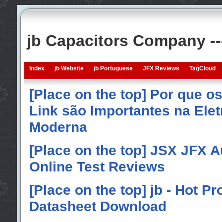
jb Capacitors Company -
Index
jb Website
jb Portuguese
JFX Reviews
TagCloud
[Place on the top] Por que o
Link são Importantes na Elet
Moderna
[Place on the top] JSX JFX A
Online Test Reviews
[Place on the top] jb - Hot P
Datasheet Download