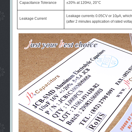
Capacitance Tolerance
±
20% at 120Hz, 20
°
C
Leakage current
≤
0.05CV or 10
μ
A, which
Leakage Current
(after 2 minutes application of rated volta