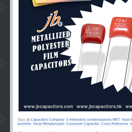
Tags:
jb Capacitors Company
5 milímetros condensadores MKT
Axial 
alumínio
Geral Miniaturizado
Crossover Capacitor
Cross Reference
r