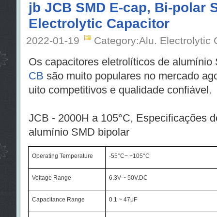
jb JCB SMD E-cap, Bi-polar
Electrolytic Capacitor
2022-01-19
Category:Alu. Electrolytic
Os capacitores eletrolíticos de alumíni
CB
são muito populares no mercado ag
uito competitivos e qualidade confiável.
JCB - 2000H a 105°C, Especificações do 
alumínio SMD bipolar
Operating Temperature
-55
°
C~ +105
°
C
Voltage Range
6.3V ~ 50V.DC
Capacitance Range
0.1 ~ 47
μ
F