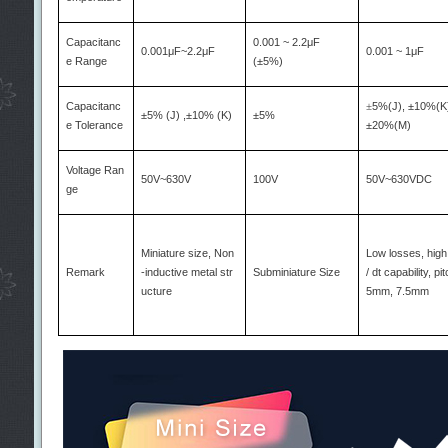
Capacitanc
0.001 ~ 2.2μF
0.001μF~2.2μF
0.001 ~ 1μF
e Range
(±5%)
Capacitanc
5%(J), ±10%(K
±
±5% (J) ,±10% (K)
±5%
e Tolerance
±20%(M)
Voltage Ran
50V~630V
100V
50V~630VDC
ge
Miniature size, Non
Low losses, high
Remark
-inductive metal str
Subminiature Size
/ dt capability, pit
ucture
5mm, 7.5mm