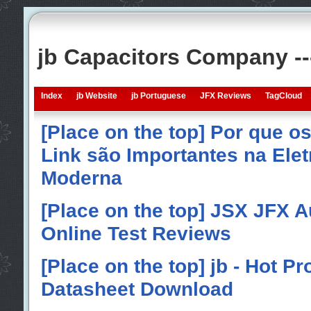
jb Capacitors Company -
Index
jb Website
jb Portuguese
JFX Reviews
TagCloud
[Place on the top] Por que o
Link são Importantes na Elet
Moderna
[Place on the top] JSX JFX A
Online Test Reviews
[Place on the top] jb - Hot P
Datasheet Download