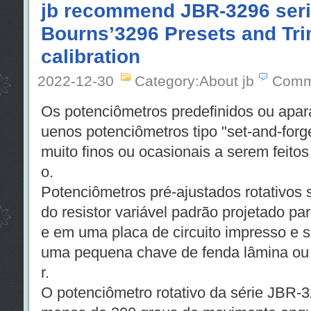
jb recommend JBR-3296 seri
Bourns’3296 Presets and Tri
calibration
2022-12-30
Category:About jb
Comm
Os potenciômetros predefinidos ou apa
uenos potenciômetros tipo "set-and-forg
muito finos ou ocasionais a serem feitos
o.
Potenciômetros pré-ajustados rotativos
do resistor variável padrão projetado p
e em uma placa de circuito impresso e 
uma pequena chave de fenda lâmina ou f
r.
O potenciômetro rotativo da série JBR-