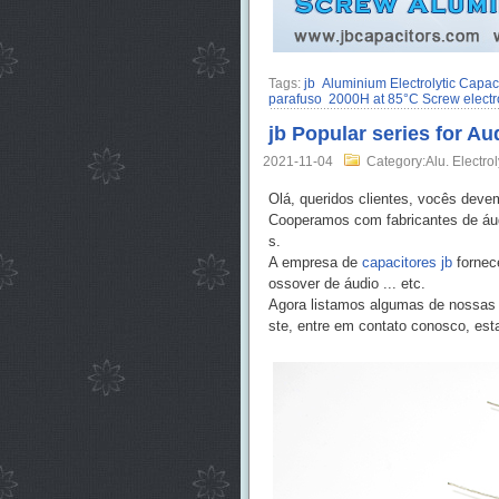
Tags:
jb
Aluminium Electrolytic Capac
parafuso
2000H at 85°C Screw electro
jb Popular series for Au
2021-11-04
Category:Alu. Electrol
Olá, queridos clientes, vocês deve
Cooperamos com fabricantes de áu
s.
A empresa de
capacitores jb
fornece
ossover de áudio ... etc.
Agora listamos algumas de nossas s
ste, entre em contato conosco, est