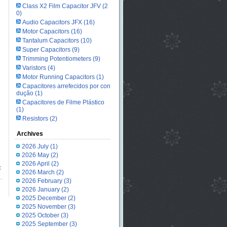
Class X2 Film Capacitor JFV
(2
0)
Audio Capacitors JFX
(16)
Motor Capacitors
(16)
Tantalum Capacitors
(10)
Super Capacitors
(9)
Trimming Potentiometers
(9)
Varistors
(4)
Motor Running Capacitors
(1)
Capacitores arrefecidos por con
dução
(1)
Capacitores de Filme Plástico
(1)
Resistors
(2)
Archives
2026 July
(1)
2026 May
(2)
2026 April
(2)
c
2026 March
(2)
2026 February
(3)
2026 January
(2)
2025 December
(2)
2025 November
(3)
2025 October
(3)
2025 September
(3)