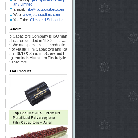
Whatsapp:
jb Capacitors Comp
any Limited
E-mail:
info@jbcapacitors.com
Web:
www.jbcapacitors.com
YouTube:
Click and Subscribe
About
jb Capacitors Company is ISO man
ufacturer founded in 1980 in Taiwa
n. We are specialized in productio
n of Plastic Film Capacitors and Ra
dial, SMD & Snap-in, Screw and L
ug terminals Aluminum Electrolytic
Capacitors.
Hot Product