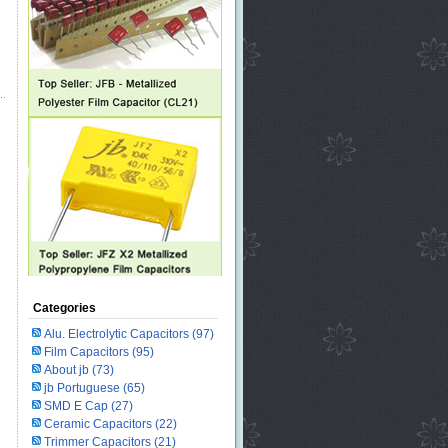
Categories
Alu. Electrolytic Capacitors
(97)
Film Capacitors
(95)
About jb
(73)
jb Portuguese
(65)
SMD E Cap
(27)
Ceramic Capacitors
(22)
Trimmer Capacitors
(21)