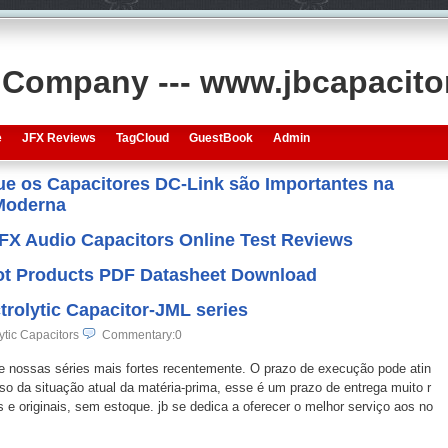
s Company --- www.jbcapacit
e
JFX Reviews
TagCloud
GuestBook
Admin
que os Capacitores DC-Link são Importantes na
 Moderna
JFX Audio Capacitors Online Test Reviews
 Hot Products PDF Datasheet Download
rolytic Capacitor-JML series
ytic Capacitors
Commentary:0
e nossas séries mais fortes recentemente. O prazo de execução pode atin
so da situação atual da matéria-prima, esse é um prazo de entrega muito r
e originais, sem estoque. jb se dedica a oferecer o melhor serviço aos no