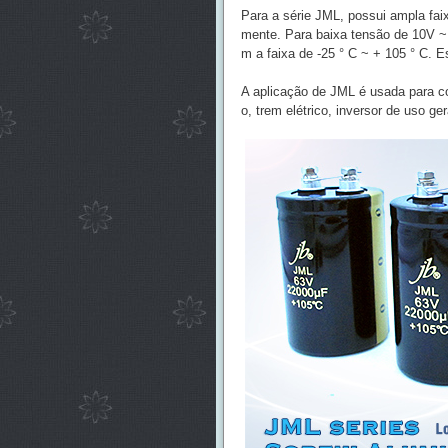
Para a série JML, possui ampla faix
mente. Para baixa tensão de 10V ~ 
m a faixa de -25 ° C ~ + 105 ° C. E
A aplicação de JML é usada para co
o, trem elétrico, inversor de uso ger