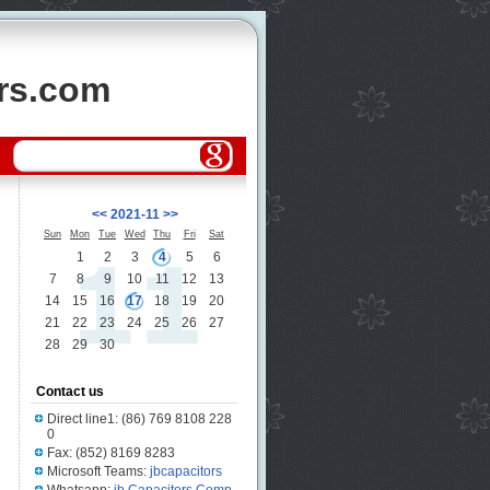
ors.com
<<
2021-11
>>
Sun
Mon
Tue
Wed
Thu
Fri
Sat
1
2
3
4
5
6
7
8
9
10
11
12
13
14
15
16
17
18
19
20
21
22
23
24
25
26
27
28
29
30
Contact us
Direct line1: (86) 769 8108 228
0
Fax: (852) 8169 8283
Microsoft Teams:
jbcapacitors