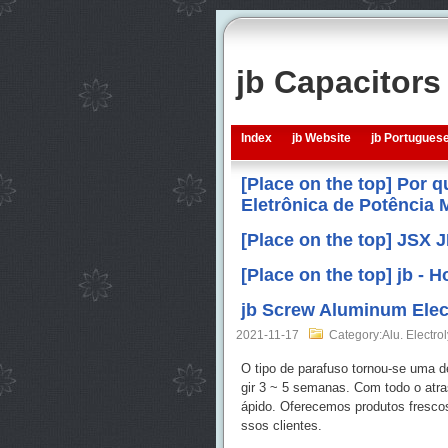
jb Capacitor
Index
jb Website
jb Portugues
[Place on the top] Por 
Eletrônica de Potência
[Place on the top] JSX 
[Place on the top] jb -
jb Screw Aluminum Elect
2021-11-17
Category:Alu. Electrol
O tipo de parafuso tornou-se uma d
gir 3 ~ 5 semanas. Com todo o atra
ápido. Oferecemos produtos frescos 
ssos clientes.