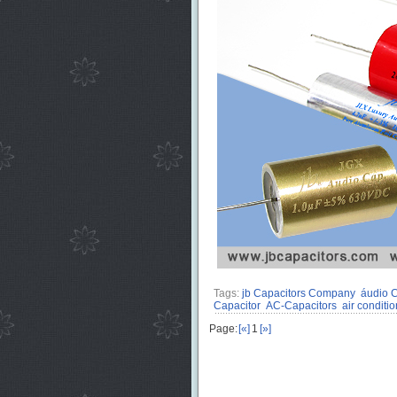
Tags:
jb Capacitors Company
áudio C
Capacitor
AC-Capacitors
air conditi
Page:
[«]
1
[»]