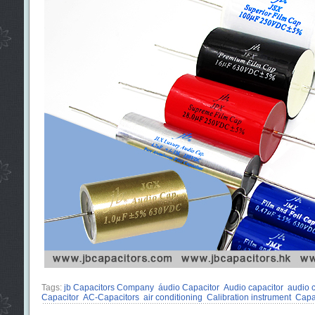
Tags:
jb Capacitors Company
áudio Capacitor
Audio capacitor
audio 
Capacitor
AC-Capacitors
air conditioning
Calibration instrument
Capa