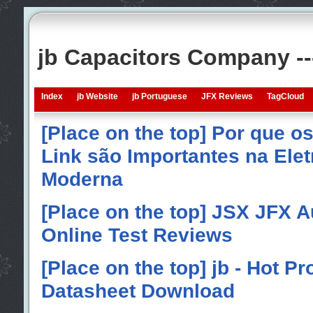
jb Capacitors Company -
Index
jb Website
jb Portuguese
JFX Reviews
TagCloud
[Place on the top] Por que o
Link são Importantes na Elet
Moderna
[Place on the top] JSX JFX A
Online Test Reviews
[Place on the top] jb - Hot P
Datasheet Download