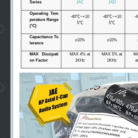
Series
JAC
JAD
Operating Tem
-40
℃
~+10
-40
℃
~+10
-4
perature Range
5
℃
5
℃
(°C)
Capacitance To
±10%
±10%
lerance
MAX Dissipati
MAX 4% at
MAX 5% at
M
on Factor
1KHz
1KHz
a