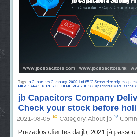
Tags:
jb Capacitors Company
2000H at 85°C Screw electrolytic capacit
MKP
CAPACITORES DE FILME PLÁSTICO
Capacitores Metalizados 
jb Capacitors Company Deliv
Check your stock before hol
2021-08-05
Category:About jb
Comm
Prezados clientes da jb, 2021 já passo