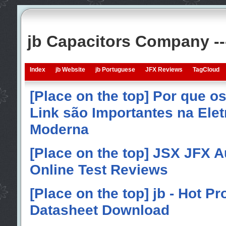
jb Capacitors Company -
Index
jb Website
jb Portuguese
JFX Reviews
TagCloud
[Place on the top] Por que o
Link são Importantes na Elet
Moderna
[Place on the top] JSX JFX A
Online Test Reviews
[Place on the top] jb - Hot P
Datasheet Download