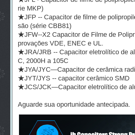
rie MKP)
★JFP -- Capacitor de filme de polipropil
são (série CBB81)
★JFW--X2 Capacitor de Filme de Polipr
provações VDE, ENEC e UL.
★JRA/JRB -- Capacitor eletrolítico de a
C, 2000H a 105C
★JYA/JYC—Capacitor de cerâmica radi
★JYT/JYS -- capacitor cerâmico SMD
★JCS/JCK—Capacitor eletrolítico de a
Aguarde sua oportunidade antecipada.