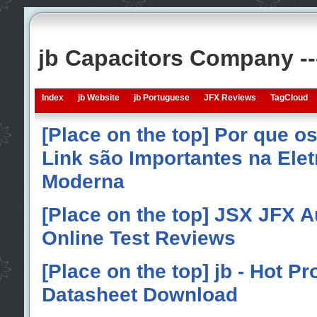
jb Capacitors Company -
Index
jb Website
jb Portuguese
JFX Reviews
TagCloud
[Place on the top] Por que o
Link são Importantes na Elet
Moderna
[Place on the top] JSX JFX A
Online Test Reviews
[Place on the top] jb - Hot P
Datasheet Download