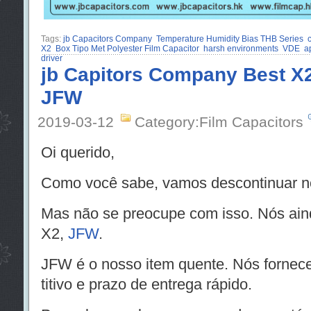
Tags:
jb Capacitors Company
Temperature Humidity Bias THB Series
c
X2
Box Tipo Met Polyester Film Capacitor
harsh environments
VDE
a
driver
jb Capitors Company Best X2
JFW
2019-03-12
Category:Film Capacitors
Oi querido,
Como você sabe, vamos descontinuar n
Mas não se preocupe com isso. Nós aind
X2,
JFW
.
JFW é o nosso item quente. Nós forne
titivo e prazo de entrega rápido.