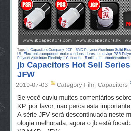
Tags:
jb Capacitors Company
JCP - SMD Polymer Aluminum Solid Electr
UL
Electronic component
motor condensadores de serviço
PSR Polyme
Polymer Aluminum Electrolytic Capacitors
5 milímetros condensadore
jb Capacitors Hot Sell Serie
JFW
2019-07-03
Category:Film Capacitors
Se você ouviu muitos comentários sobr
KP, por favor, não perca esta importante
A série JFV será descontinuada neste m
ologia melhorada, agora o jb está focad