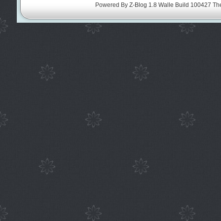
Powered By
Z-Blog 1.8 Walle Build 100427
Th