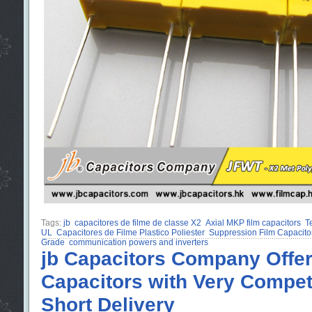
Tags:
jb
capacitores de filme de classe X2
Axial MKP film capacitors
T
UL
Capacitores de Filme Plastico Poliester
Suppression Film Capacitor
Grade
communication powers and inverters
jb Capacitors Company Offe
Capacitors with Very Compet
Short Delivery