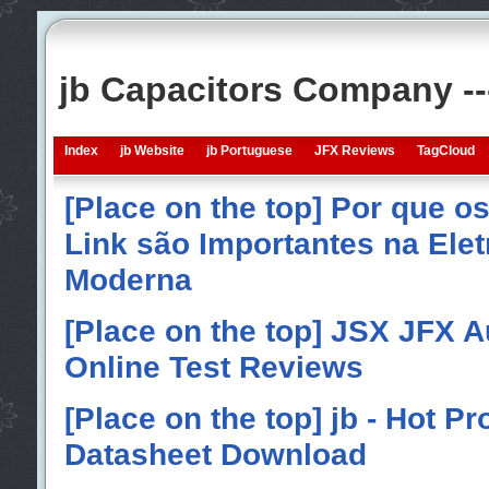
jb Capacitors Company -
Index
jb Website
jb Portuguese
JFX Reviews
TagCloud
[Place on the top] Por que o
Link são Importantes na Elet
Moderna
[Place on the top] JSX JFX A
Online Test Reviews
[Place on the top] jb - Hot P
Datasheet Download