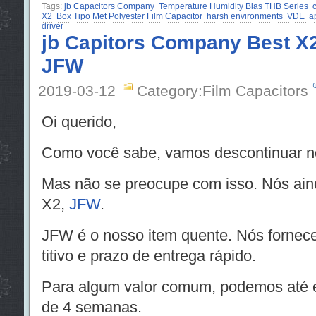
Tags:
jb Capacitors Company
Temperature Humidity Bias THB Series
c
X2
Box Tipo Met Polyester Film Capacitor
harsh environments
VDE
a
driver
jb Capitors Company Best X2
JFW
2019-03-12
Category:Film Capacitors
Oi querido,
Como você sabe, vamos descontinuar n
Mas não se preocupe com isso. Nós aind
X2,
JFW
.
JFW é o nosso item quente. Nós forne
titivo e prazo de entrega rápido.
Para algum valor comum, podemos até e
de 4 semanas.