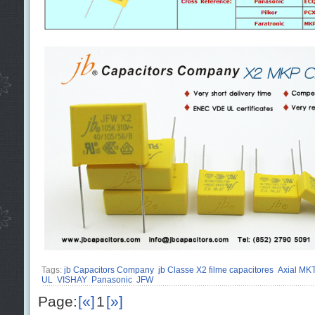
Tags:
jb Capacitors Company
jb Classe X2 filme capacitores
Axial MK
UL
VISHAY
Panasonic
JFW
Page:
[«]
1
[»]