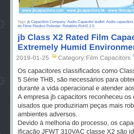
Tags:
jb Capacitors Company
Audio Capacitor leaflet
Audio capacitors
de Filme Plastico Poliester
Relatório RoHS 2.0
jb Class X2 Rated Film Capac
Extremely Humid Environme
2019-01-25
Category:Film Capacitors
Os capacitores classificados como Cla
5 Série THB, são necessários para obt
durante a vida operacional e atender ao
A empresa jb capacitors reconheceu os 
uisados ​​que produziriam peças mais ro
ambientes adversos.
Devido à melhoria do processo, os capac
ificação JFWT 310VAC classe X2 são id