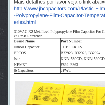
Mais detalhes por favor veja o link abaix
http://www.jbcapacitors.com/Plastic-Fi
-Polypropylene-Film-Capacitor-Tempera
eries.html
310VAC X2 Metallized Polypropylene Film Capacitor For Ca
er Cross Reference
Brand Name
Part Number
Illinois Capacitor
THB SERIES
EPCOS
B32923, B32923, B32924
Iskra
KNB1560CD, KNB1530CD
KEMET
F862, F863
jb Capacitors
JFWT