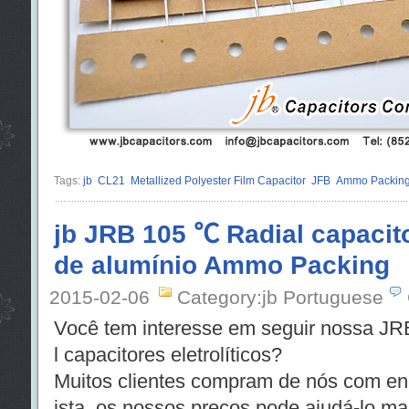
Tags:
jb
CL21
Metallized Polyester Film Capacitor
JFB
Ammo Packin
jb JRB 105 ℃ Radial capacito
de alumínio Ammo Packing
2015-02-06
Category:jb Portuguese
Você tem interesse em seguir nossa JR
l capacitores eletrolíticos?
Muitos clientes compram de nós com en
ista, os nossos preços pode ajudá-lo mai