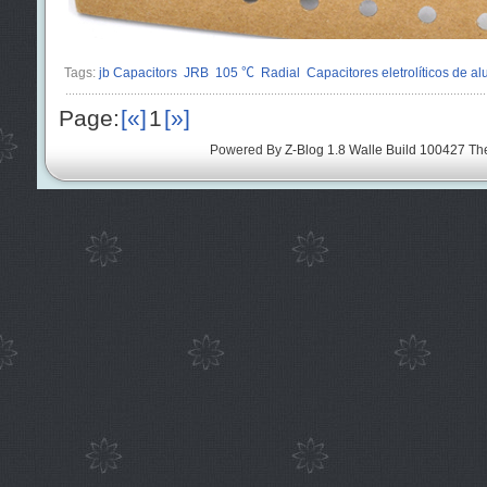
Tags:
jb Capacitors
JRB
105 ℃
Radial
Capacitores eletrolíticos de al
Page:
[«]
1
[»]
Powered By
Z-Blog 1.8 Walle Build 100427
Th