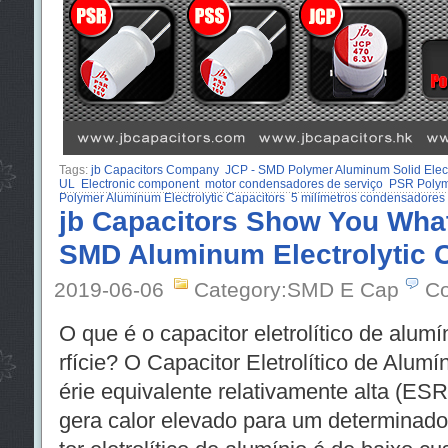
Tags:
jb Capacitors Company
JCP - SMD Polymer Aluminum Solid Electr
UL
Electronic component
motor condensadores de serviço
PSR Polyme
Polymer Aluminum Electrolytic Capacitors
5 milímetros condensadore
jb Capacitors Show You What
SMD Aluminum Electrolytic 
2019-06-06
Category:SMD E Cap
Co
O que é o capacitor eletrolítico de alu
rfície? O Capacitor Eletrolítico de Alumí
érie equivalente relativamente alta (ESR)
gera calor elevado para um determinado 