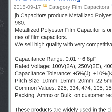
2015-09-17
Category:Film Capacitors
jb Capacitors produce Metallized Polyes
980.
Metallized Polyester Film Capacitor is 
ries of film capacitors.
We sell high quality with very competiti
Capacitance Range: 0.01 ~ 6.8μF
Rated Voltage: 100V(2A), 250V(2E), 40
Capacitance Tolerance: ±5%(J), ±10%(K
Pitch Size: 10mm, 15mm, 20mm, 22.5
Common Values: 225, 334, 474, 105, 155
Packing: Ammo or Bulk, on customer re
These products are widely used in the cir