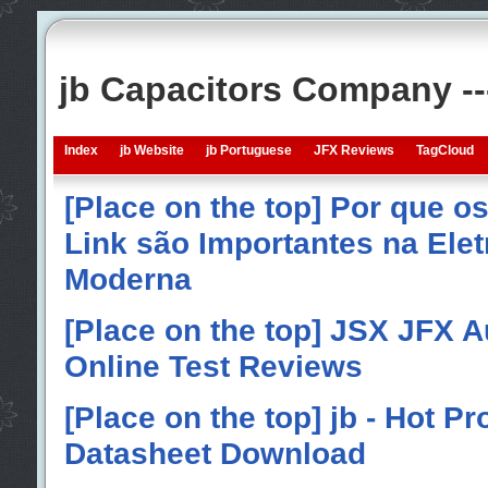
jb Capacitors Company -
Index
jb Website
jb Portuguese
JFX Reviews
TagCloud
[Place on the top] Por que o
Link são Importantes na Elet
Moderna
[Place on the top] JSX JFX A
Online Test Reviews
[Place on the top] jb - Hot P
Datasheet Download