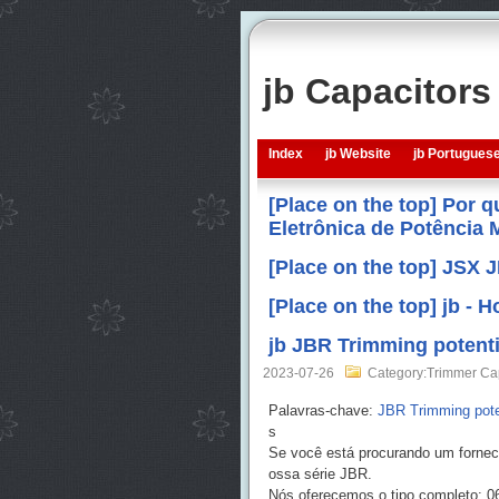
jb Capacitor
Index
jb Website
jb Portugues
[Place on the top] Por 
Eletrônica de Potência
[Place on the top] JSX 
[Place on the top] jb -
jb JBR Trimming potent
2023-07-26
Category:Trimmer Ca
Palavras-chave:
JBR Trimming pot
s
Se você está procurando um fornece
ossa série JBR.
Nós oferecemos o tipo completo: 065