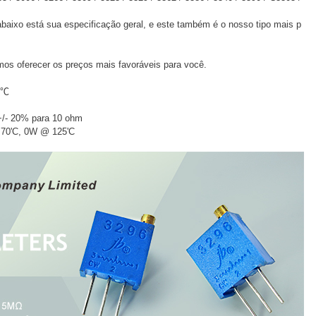
abaixo está sua especificação geral, e este também é o nosso tipo mais p
os oferecer os preços mais favoráveis para você.
5℃
 +/- 20% para 10 ohm
 70'C, 0W @ 125'C