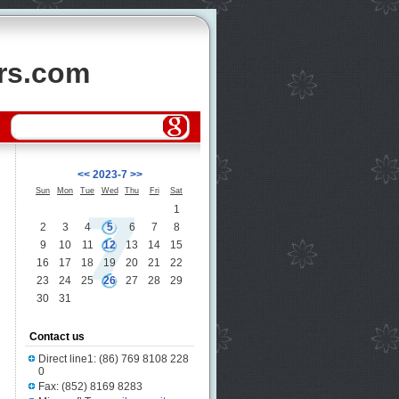
ors.com
<<
2023-7
>>
Sun
Mon
Tue
Wed
Thu
Fri
Sat
1
2
3
4
5
6
7
8
9
10
11
12
13
14
15
16
17
18
19
20
21
22
23
24
25
26
27
28
29
30
31
Contact us
Direct line1: (86) 769 8108 228
0
Fax: (852) 8169 8283