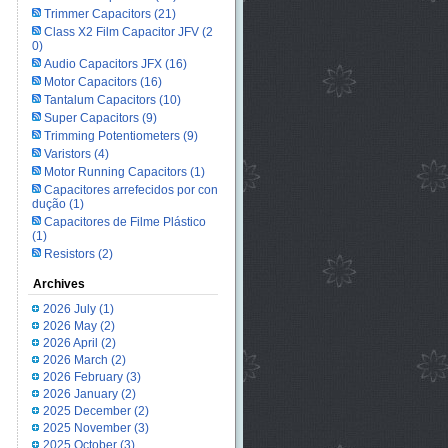
Trimmer Capacitors
(21)
Class X2 Film Capacitor JFV
(2
0)
Audio Capacitors JFX
(16)
Motor Capacitors
(16)
Tantalum Capacitors
(10)
Super Capacitors
(9)
Trimming Potentiometers
(9)
Varistors
(4)
Motor Running Capacitors
(1)
Capacitores arrefecidos por con
dução
(1)
Capacitores de Filme Plástico
(1)
Resistors
(2)
Archives
2026 July
(1)
2026 May
(2)
2026 April
(2)
2026 March
(2)
2026 February
(3)
2026 January
(2)
2025 December
(2)
2025 November
(3)
2025 October
(3)