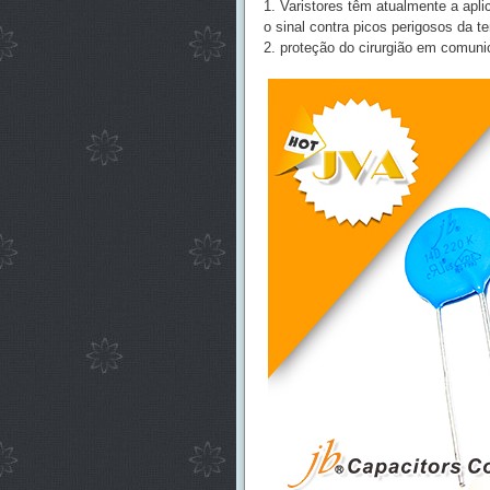
1. Varistores têm atualmente a apli
o sinal contra picos perigosos da t
2. proteção do cirurgião em comunic