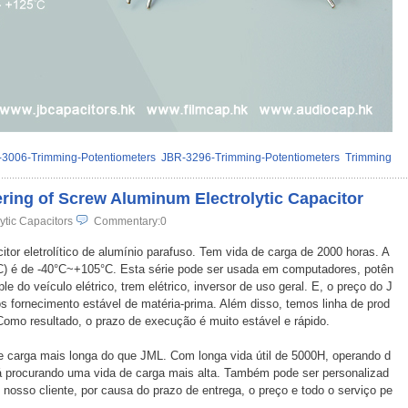
3006-Trimming-Potentiometers
JBR-3296-Trimming-Potentiometers
Trimming
fering of Screw Aluminum Electrolytic Capacitor
ytic Capacitors
Commentary:0
tor eletrolítico de alumínio parafuso. Tem vida de carga de 2000 horas. A
°C) é de -40°C~+105°C. Esta série pode ser usada em computadores, potên
le do veículo elétrico, trem elétrico, inversor de uso geral. E, o preço do J
 fornecimento estável de matéria-prima. Além disso, temos linha de prod
 Como resultado, o prazo de execução é muito estável e rápido.
e carga mais longa do que JML. Com longa vida útil de 5000H, operando d
á procurando uma vida de carga mais alta. Também pode ser personalizad
nosso cliente, por causa do prazo de entrega, o preço e todo o serviço pe