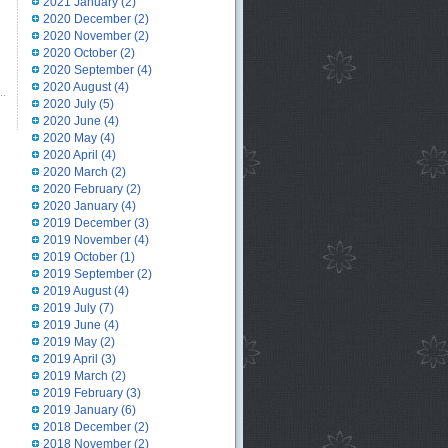
2021 January
(2)
2020 December
(2)
2020 November
(2)
2020 October
(2)
2020 September
(4)
2020 August
(4)
2020 July
(5)
2020 June
(4)
2020 May
(4)
2020 April
(4)
2020 March
(2)
2020 February
(2)
2020 January
(4)
2019 December
(3)
2019 November
(4)
2019 October
(1)
2019 September
(2)
2019 August
(4)
2019 July
(7)
2019 June
(4)
2019 May
(2)
2019 April
(3)
2019 March
(2)
2019 February
(3)
2019 January
(6)
2018 December
(2)
2018 November
(2)