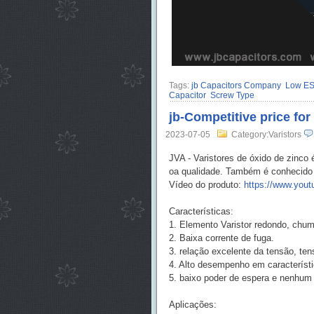
Tags:
jb Capacitors Company
Low ES
Capacitor
Screw Type
jb-Competitive price fo
2023-07-05
Category:Varistors
JVA - Varistores de óxido de zinco
oa qualidade. Também é conhecido 
Vídeo do produto:
https://www.you
Características:
1. Elemento Varistor redondo, chu
2. Baixa corrente de fuga.
3. relação excelente da tensão, ten
4. Alto desempenho em característi
5. baixo poder de espera e nenhum
Aplicações: