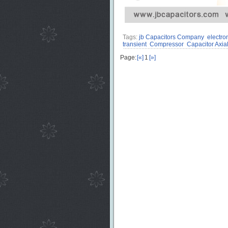
Tags:
jb Capacitors Company
electro
transient
Compressor
Capacitor Axia
Page:
[«]
1
[»]