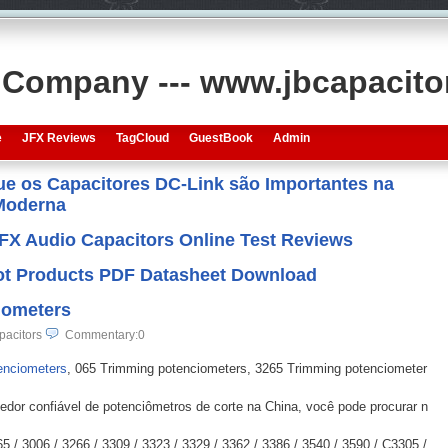
s Company --- www.jbcapacit
e
JFX Reviews
TagCloud
GuestBook
Admin
que os Capacitores DC-Link são Importantes na
 Moderna
JFX Audio Capacitors Online Test Reviews
 Hot Products PDF Datasheet Download
iometers
pacitors
Commentary:0
enciometers
, 065 Trimming potenciometers, 3265 Trimming potenciometer
dor confiável de potenciômetros de corte na China, você pode procurar n
 / 3006 / 3266 / 3309 / 3323 / 3329 / 3362 / 3386 / 3540 / 3590 / C3305 /