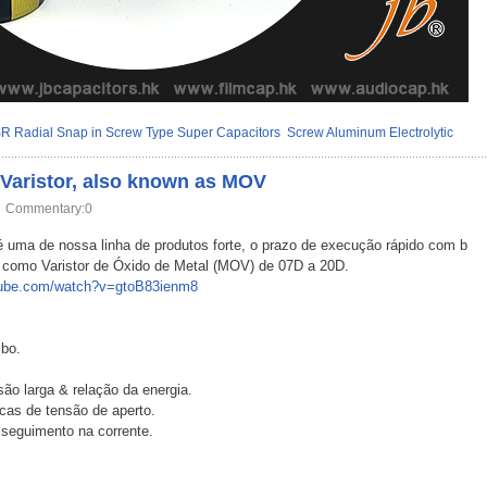
R Radial Snap in Screw Type Super Capacitors
Screw Aluminum Electrolytic
r Varistor, also known as MOV
Commentary:0
 é uma de nossa linha de produtos forte, o prazo de execução rápido com b
como Varistor de Óxido de Metal (MOV) de 07D a 20D.
tube.com/watch?v=gtoB83ienm8
mbo.
são larga & relação da energia.
cas de tensão de aperto.
 seguimento na corrente.