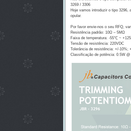
3269 / 3306
Hoje vamos introduzir o tipo 3296, 
opular.
Por favor envie-nos o seu RFQ, vam
Resistência padrão: 10Ω – 5MΩ
Faixa de temperatura: -55℃ ~ +12
Tensão de resistência: 220VDC
Tolerância de resistência: +/-10%;
Classificação de potência: 0.5W @