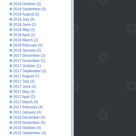
2018 October
(3)
2018 September
(2)
2018 August
(2)
2018 July
(5)
2018 June
(2)
2018 May
(3)
2018 April
(2)
2018 March
(2)
2018 February
(5)
2018 January
(2)
2017 December
(2)
2017 November
(1)
2017 October
(1)
2017 September
(3)
2017 August
(7)
2017 July
(2)
2017 June
(2)
2017 May
(2)
2017 April
(2)
2017 March
(4)
2017 February
(4)
2017 January
(4)
2016 December
(4)
2016 November
(5)
2016 October
(4)
2016 September
(4)