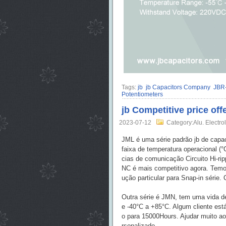
Tags:
jb
jb Capacitors Company
JBR-
Potentiometers
jb Competitive price of
2023-07-12
Category:Alu. Electrol
JML é uma série padrão jb de capaci
faixa de temperatura operacional (
cias de comunicação Circuito Hi-ripp
NC é mais competitivo agora. Temos
ução particular para Snap-in série.
Outra série é JMN, tem uma vida d
e -40°C a +85°C. Algum cliente est
o para 15000Hours. Ajudar muito ao 
rsonalizado.