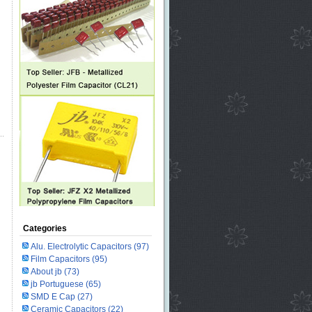
Categories
Alu. Electrolytic Capacitors
(97)
Film Capacitors
(95)
About jb
(73)
jb Portuguese
(65)
SMD E Cap
(27)
Ceramic Capacitors
(22)