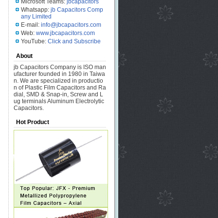
Microsoft Teams:
jbcapacitors
Whatsapp:
jb Capacitors Comp
any Limited
E-mail:
info@jbcapacitors.com
Web:
www.jbcapacitors.com
YouTube:
Click and Subscribe
About
jb Capacitors Company is ISO man
ufacturer founded in 1980 in Taiwa
n. We are specialized in productio
n of Plastic Film Capacitors and Ra
dial, SMD & Snap-in, Screw and L
ug terminals Aluminum Electrolytic
Capacitors.
Hot Product