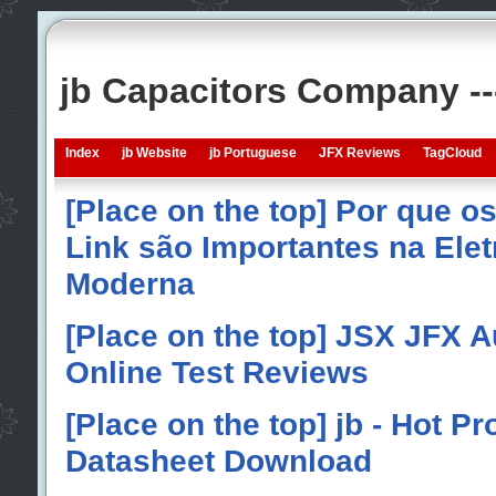
jb Capacitors Company -
Index
jb Website
jb Portuguese
JFX Reviews
TagCloud
[Place on the top] Por que o
Link são Importantes na Elet
Moderna
[Place on the top] JSX JFX A
Online Test Reviews
[Place on the top] jb - Hot P
Datasheet Download