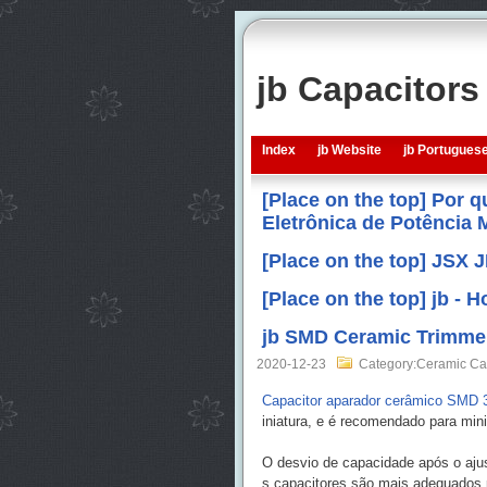
jb Capacitor
Index
jb Website
jb Portugues
[Place on the top] Por 
Eletrônica de Potência
[Place on the top] JSX 
[Place on the top] jb -
jb SMD Ceramic Trimmer
2020-12-23
Category:Ceramic Ca
Capacitor aparador cerâmico SMD
iniatura, e é recomendado para min
O desvio de capacidade após o ajus
s capacitores são mais adequados pa