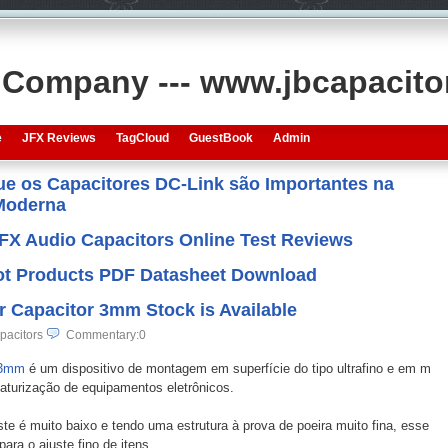
s Company --- www.jbcapacit
e
JFX Reviews
TagCloud
GuestBook
Admin
que os Capacitores DC-Link são Importantes na
 Moderna
JFX Audio Capacitors Online Test Reviews
 Hot Products PDF Datasheet Download
 Capacitor 3mm Stock is Available
pacitors
Commentary:0
 3mm
é um dispositivo de montagem em superfície do tipo ultrafino e em m
iaturização de equipamentos eletrônicos.
te é muito baixo e tendo uma estrutura à prova de poeira muito fina, esse
ra o ajuste fino de itens.