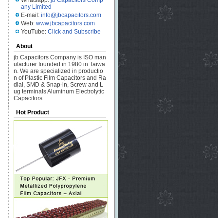
Whatsapp:
jb Capacitors Comp
any Limited
E-mail:
info@jbcapacitors.com
Web:
www.jbcapacitors.com
YouTube:
Click and Subscribe
About
jb Capacitors Company is ISO man
ufacturer founded in 1980 in Taiwa
n. We are specialized in productio
n of Plastic Film Capacitors and Ra
dial, SMD & Snap-in, Screw and L
ug terminals Aluminum Electrolytic
Capacitors.
Hot Product