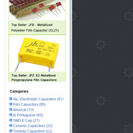
Categories
Alu. Electrolytic Capacitors
(97)
Film Capacitors
(95)
About jb
(73)
jb Portuguese
(65)
SMD E Cap
(27)
Ceramic Capacitors
(22)
Trimmer Capacitors
(21)