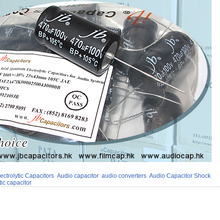
ectrolytic Capacitors
Audio capacitor
audio converters
Audio Capacitor Shock
ic capacitor