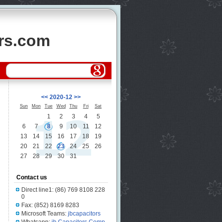
ors.com
<<
2020-12
>>
Sun
Mon
Tue
Wed
Thu
Fri
Sat
1
2
3
4
5
6
7
8
9
10
11
12
13
14
15
16
17
18
19
20
21
22
23
24
25
26
27
28
29
30
31
Contact us
Direct line1: (86) 769 8108 228
0
Fax: (852) 8169 8283
Microsoft Teams:
jbcapacitors