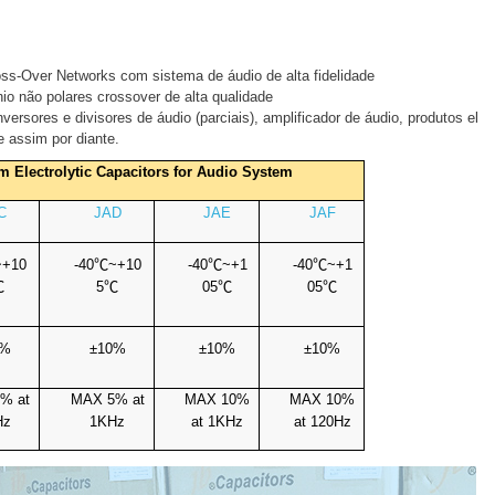
ss-Over Networks com sistema de áudio de alta fidelidade
nio não polares crossover de alta qualidade
versores e divisores de áudio (parciais), amplificador de áudio, produtos el
e assim por diante.
 Electrolytic Capacitors for Audio System
C
JAD
JAE
JAF
~+10
-40
℃
~+10
-40
℃
~+1
-40
℃
~+1
℃
5
℃
05
℃
05
℃
0%
±10%
±10%
±10%
% at
MAX 5% at
MAX 10%
MAX 10%
Hz
1KHz
at 1KHz
at 120Hz