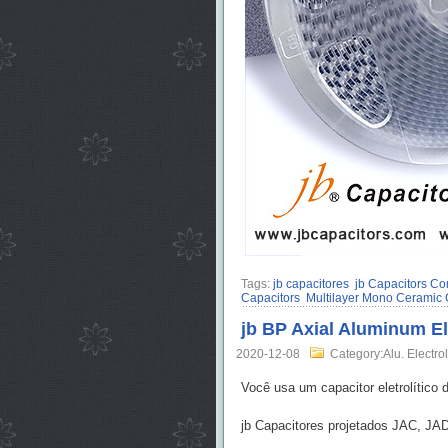
Tags:
jb capacitores
jb Capacitors C
Capacitors
Multilayer Mono Ceramic 
jb BP Axial Aluminum El
2020-12-08
Category:Alu. Electrol
Você usa um capacitor eletrolítico d
jb Capacitores projetados JAC, JA