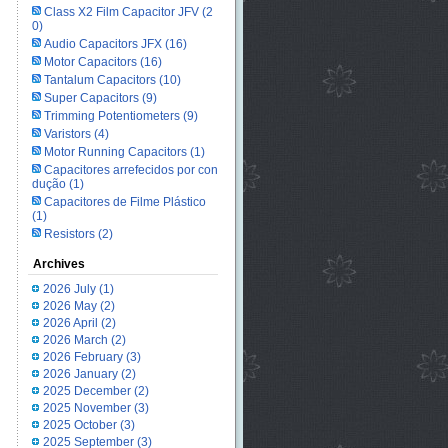
Class X2 Film Capacitor JFV
(2
0)
Audio Capacitors JFX
(16)
Motor Capacitors
(16)
Tantalum Capacitors
(10)
Super Capacitors
(9)
Trimming Potentiometers
(9)
Varistors
(4)
Motor Running Capacitors
(1)
Capacitores arrefecidos por con
dução
(1)
Capacitores de Filme Plástico
(1)
Resistors
(2)
Archives
2026 July
(1)
2026 May
(2)
2026 April
(2)
2026 March
(2)
2026 February
(3)
2026 January
(2)
2025 December
(2)
2025 November
(3)
2025 October
(3)
2025 September
(3)