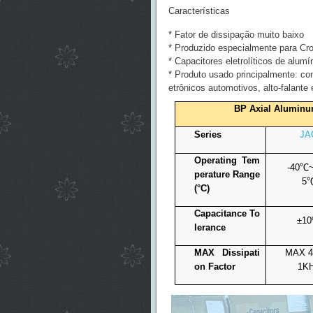
Características
* Fator de dissipação muito baixo
* Produzido especialmente para Cro
* Capacitores eletrolíticos de alumí
* Produto usado principalmente: con
etrônicos automotivos, alto-falante 
BP Axial Aluminum
Series
JA
Operating Tem
-40
℃
perature Range
5
(°C)
Capacitance To
±1
lerance
MAX Dissipati
MAX 4
on Factor
1K