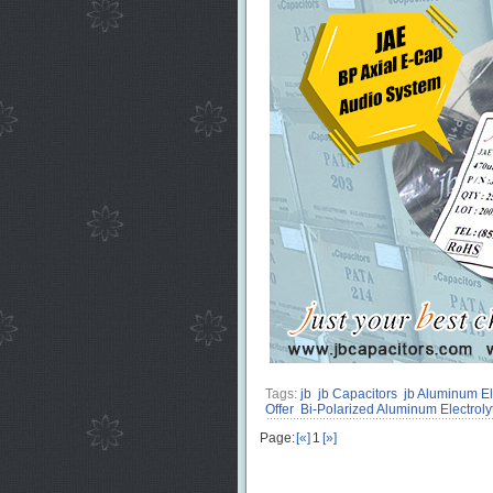
Tags:
jb
jb Capacitors
jb Aluminum El
Offer
Bi-Polarized Aluminum Electrolyt
Page:
[«]
1
[»]