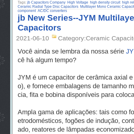
Tags:
jb Capacitors Company
High Voltage
high density circuit
high rel
Ceramic Radial Type Disc Capacitors
Multilayer Mono Ceramic Capaci
component
AC/DC converters
jb New Series--JYM Multilay
Capacitors
2021-06-10
Category:Ceramic Capacit
Você ainda se lembra da nossa série
J
cê há algum tempo?
JYM é um capacitor de cerâmica axial e
o), e fornece embalagens de tamanho mi
cia, fita e bobina disponíveis para colo
Ampla gama de aplicações: tais como f
etrodomésticos, fogões de indução, cont
ado, reatores de lâmpadas economizado