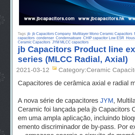
Tags:
jb
jb Capacitors Company
Multilayer Mono Ceramic Capacitors
capacitors
condenser
Condensatoare
CHIP capacitor Low ESR
Hous
Ceramic Capacitors
JYM MLCC capacitors
jb Capacitors Product line 
series (MLCC Radial, Axial)
2021-03-12
Category:Ceramic Capacit
Capacitores de cerâmica axial e radial
A nova série de capacitores
JYM
, Multi
Ceramic foi lançada pela jb Capacitors
em uma ampla aplicação, incluindo blo
emento discriminador de by-pass. Por 