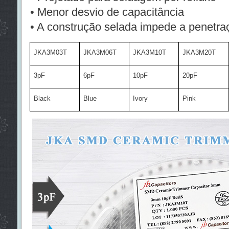
• Menor desvio de capacitância
• A construção selada impede a penetraç
JKA3M03T
JKA3M06T
JKA3M10T
JKA3M20T
3pF
6pF
10pF
20pF
Black
Blue
Ivory
Pink