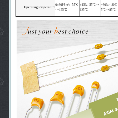
0±30PPm/c -55
℃
±15% -55
℃
~+
+30%~-80% 
Operating temperature
~+125
℃
125
℃
5
℃
~+85
℃