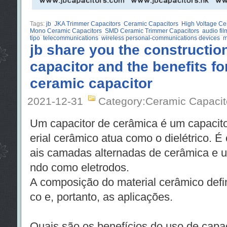
Tags:
jb
JKA Trimmer Capacitors
Ceramic Capacitors
High Voltage Ce
Mono Ceramic Capacitors
SMD Ceramic Trimmer Capacitors
audio fil
tipo
telecommunications
wireless personal-communications devices
m
jb share you the constructio
capacitor and the benefits fo
ceramic capacitor
2021-12-31
Category:Ceramic Capacit
Um capacitor de cerâmica é um capacitor
erial cerâmico atua como o dielétrico. É
ais camadas alternadas de cerâmica e 
ndo como eletrodos.
A composição do material cerâmico defi
co e, portanto, as aplicações.
Quais são os benefícios do uso de capac