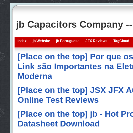
jb Capacitors Company -
Index
jb Website
jb Portuguese
JFX Reviews
TagCloud
[Place on the top] Por que o
Link são Importantes na Elet
Moderna
[Place on the top] JSX JFX A
Online Test Reviews
[Place on the top] jb - Hot P
Datasheet Download