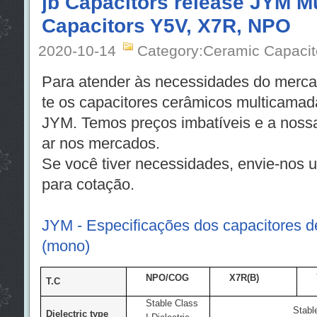
jb Capacitors release JYM Mu
Capacitors Y5V, X7R, NPO
2020-10-14
Category:Ceramic Capacit
Para atender às necessidades do merc
te os capacitores cerâmicos multicama
JYM. Temos preços imbatíveis e a nossa
ar nos mercados.
Se você tiver necessidades, envie-nos u
para cotação.
JYM - Especificações dos capacitores 
(mono)
NPO/COG
X7R(B)
T.C
Stable Class
Stable
Dielectric type