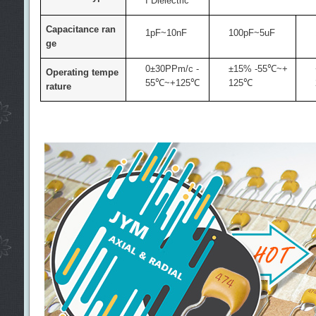
I Dielectric
Capacitance ran
1pF~10nF
100pF~5uF
ge
0±30PPm/c -
±15% -55
℃
~+
Operating tempe
55
℃
~+125
℃
125
℃
rature