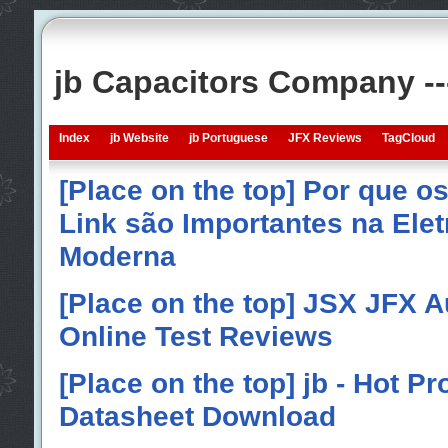
jb Capacitors Company -
Index
jb Website
jb Portuguese
JFX Reviews
TagCloud
[Place on the top] Por que o
Link são Importantes na Elet
Moderna
[Place on the top] JSX JFX A
Online Test Reviews
[Place on the top] jb - Hot P
Datasheet Download