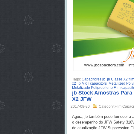
Tags:
Capacitores jb
jb Classe X2 fil
x2
jb MKT capacitors
Metallized Poly
Metalizado Polipropileno Film capacit
jb Stock Amostras Para
X2 JFW
2017-08-30
Category:Film Capaci
Agora, jb também pode fornecer a
o desempenho do JFW Safety 310VA
de atualização JFW Suppression Fi