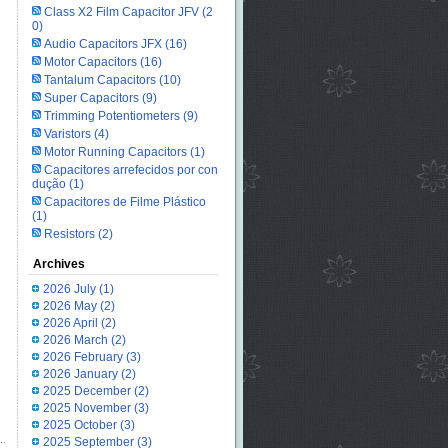
Class X2 Film Capacitor JFV
(2
0)
Audio Capacitors JFX
(16)
Motor Capacitors
(16)
Tantalum Capacitors
(10)
Super Capacitors
(9)
Trimming Potentiometers
(9)
Varistors
(4)
Motor Running Capacitors
(1)
Capacitores arrefecidos por con
dução
(1)
Capacitores de Filme Plástico
(1)
Resistors
(2)
Archives
2026 July
(1)
2026 May
(2)
2026 April
(2)
2026 March
(2)
2026 February
(3)
2026 January
(2)
2025 December
(2)
2025 November
(3)
2025 October
(3)
2025 September
(3)