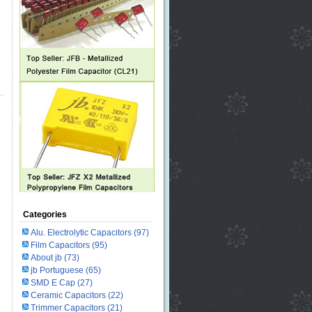
Categories
Alu. Electrolytic Capacitors
(97)
Film Capacitors
(95)
About jb
(73)
jb Portuguese
(65)
SMD E Cap
(27)
Ceramic Capacitors
(22)
Trimmer Capacitors
(21)