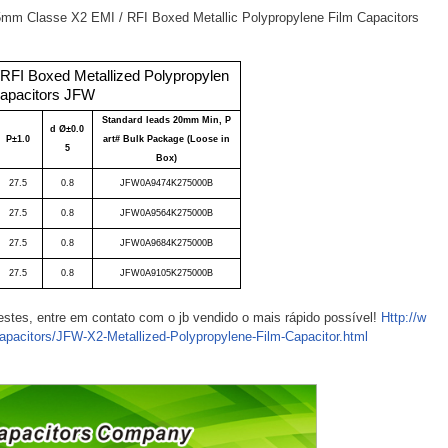
.5mm Classe X2 EMI / RFI Boxed Metallic Polypropylene Film Capacitors
RFI Boxed Metallized Polypropylen
Capacitors JFW
Standard leads 20mm Min, P
d Ø±0.0
P±1.0
art# Bulk Package (Loose in
5
Box)
27.5
0.8
JFW0A9474K275000B
27.5
0.8
JFW0A9564K275000B
27.5
0.8
JFW0A9684K275000B
27.5
0.8
JFW0A9105K275000B
estes, entre em contato com o jb vendido o mais rápido possível!
Http://w
apacitors/JFW-X2-Metallized-Polypropylene-Film-Capacitor.html