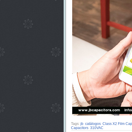
Tags:
jb
catálogos
Class X2 Film Cap
Capacitors
310VAC