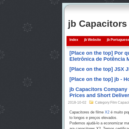
jb Capacitor
Index
jb Website
jb Portugues
[Place on the top] Por 
Eletrônica de Potência
[Place on the top] JSX 
[Place on the top] jb -
jb Capacitors Company 
Prices and Short Delive
2018-10-02
Category:Film Capaci
Capacitores de filme
X2
é muito po
to longos e preços elevados.
Podemos ajudá-lo a economizar mais
ara capacitores X2. Temos certif