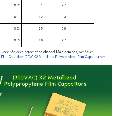
0.22
1
2.7
0.27
1.2
3.3
0.33
1.5
3.9
0.39
1.8
4.7
ê, você não deve perder essa chance! Mais detalhes, verifique:
c-Film-Capacitors/JFW-X2-Metallized-Polypropylene-Film-Capacitor.html