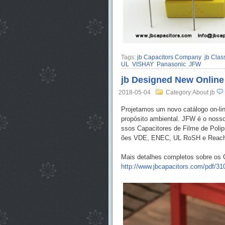
Tags:
jb Capacitors Company
jb Clas
UL
VISHAY
Panasonic
JFW
jb Designed New Online
2018-05-04
Category:About jb
Projetamos um novo catálogo on-li
propósito ambiental. JFW é o nosso
ssos Capacitores de Filme de Poli
ões VDE, ENEC, UL RoSH e Reach
Mais detalhes completos sobre os 
http://www.jbcapacitors.com/pdf/3