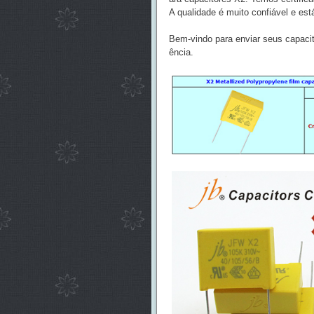
A qualidade é muito confiável e est
Bem-vindo para enviar seus capacit
ência.