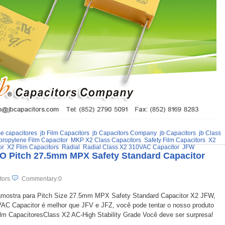
me capacitores
jb Film Capacitors
jb Capacitors Company
jb Capacitors
jb Class
propylene Film Capacitor
MKP X2 Class Capacitors
Safety Film Capacitors
X2
or
X2 Flim Capacitors
Radial
Radial Class X2 310VAC Capacitor
JFW
 O Pitch 27.5mm MPX Safety Standard Capacitor
tors
Commentary:0
 amostra para Pitch Size 27.5mm MPX Safety Standard Capacitor X2 JFW,
C Capacitor é melhor que JFV e JFZ, você pode tentar o nosso produto
lm CapacitoresClass X2 AC-High Stability Grade Você deve ser surpresa!