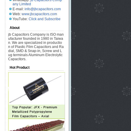
Whatsapp:
jb Capacitors Comp
any Limited
E-mail:
info@jbcapacitors.com
Web:
www.jbcapacitors.com
YouTube:
Click and Subscribe
About
jb Capacitors Company is ISO man
ufacturer founded in 1980 in Taiwa
n. We are specialized in productio
n of Plastic Film Capacitors and Ra
dial, SMD & Snap-in, Screw and L
ug terminals Aluminum Electrolytic
Capacitors.
Hot Product