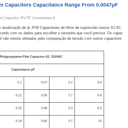
ilm Capacitors Capacitance Range From 0.0047μF
lm Capacitor JFV
Commentary:0
de atualização de jb JFW Capacitores de filme de supressão classe X2 AC
cordo com os dados para escolher o tamanho que você precisa. Os capac
FW são menos afetados pela comparação de tensão com outros capacitore
 Polypropylene Film Capacitor-X2 310VAC
Capacitance μF
0.1
0.47
2.2
5.6
0.12
0.56
2.7
6.8
0.15
0.68
3.3
8.2
0.18
0.82
4.7
10