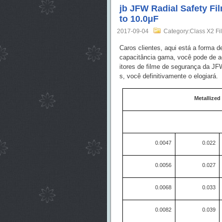
jb JFW Radial Safety F
to 10.0μF
2017-09-04
Category:Class X2 Fi
Caros clientes, aqui está a forma 
capacitância gama, você pode de a
itores de filme de segurança da J
s, você definitivamente o elogiará.
Metallized
0.0047
0.022
0.0056
0.027
0.0068
0.033
0.0082
0.039