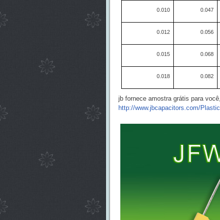
0.010
0.047
0.012
0.056
0.015
0.068
0.018
0.082
jb fornece amostra grátis para voc
http://www.jbcapacitors.com/Plasti