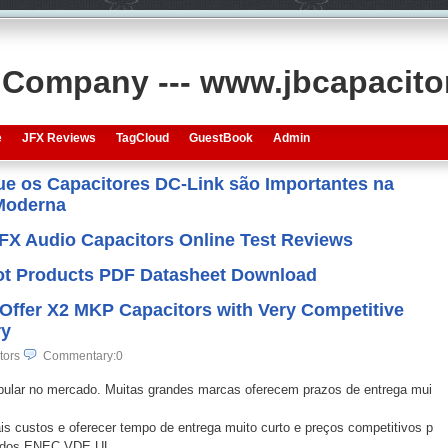
s Company --- www.jbcapacit
e
JFX Reviews
TagCloud
GuestBook
Admin
que os Capacitores DC-Link são Importantes na
 Moderna
JFX Audio Capacitors Online Test Reviews
 Hot Products PDF Datasheet Download
Offer X2 MKP Capacitors with Very Competitive
ry
tors
Commentary:0
pular no mercado. Muitas grandes marcas oferecem prazos de entrega mui
 custos e oferecer tempo de entrega muito curto e preços competitivos p
icados ENEC VDE UL.