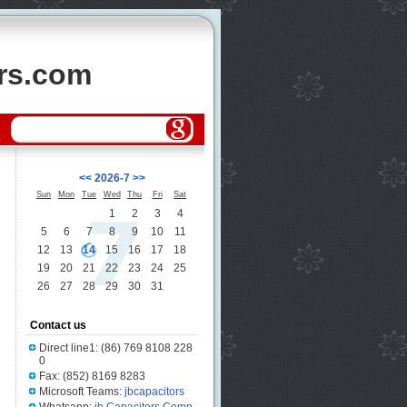
ors.com
<<
2026-7
>>
Sun
Mon
Tue
Wed
Thu
Fri
Sat
1
2
3
4
5
6
7
8
9
10
11
12
13
14
15
16
17
18
19
20
21
22
23
24
25
26
27
28
29
30
31
Contact us
Direct line1: (86) 769 8108 228
0
Fax: (852) 8169 8283
Microsoft Teams:
jbcapacitors