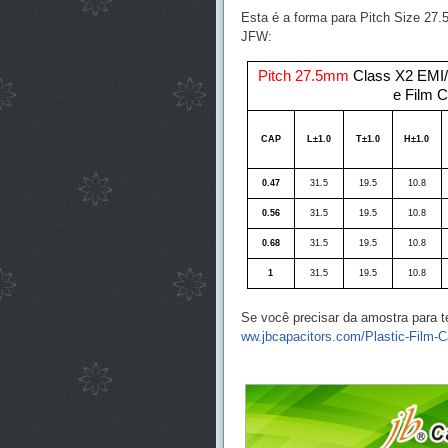
Esta é a forma para Pitch Size 27
JFW:
Pitch 27.5mm
Class X2 EMI/
e Film 
CAP
L±1.0
T±1.0
H±1.0
0.47
31.5
19.5
10.8
0.56
31.5
19.5
10.8
0.68
31.5
19.5
10.8
1
31.5
19.5
10.8
Se você precisar da amostra para t
ww.jbcapacitors.com/Plastic-Film-C