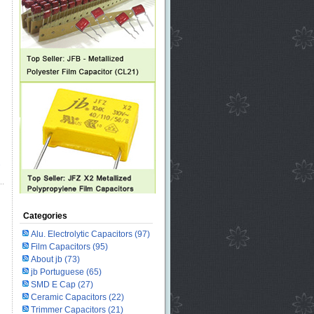
Categories
Alu. Electrolytic Capacitors
(97)
Film Capacitors
(95)
About jb
(73)
jb Portuguese
(65)
SMD E Cap
(27)
Ceramic Capacitors
(22)
Trimmer Capacitors
(21)