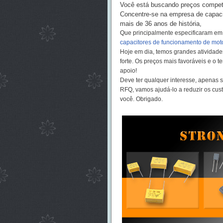
Você está buscando preços competi
Concentre-se na empresa de capac
mais de 36 anos de história,
Que principalmente especificaram e
capacitores de funcionamento de mot
Hoje em dia, temos grandes atividad
forte. Os preços mais favoráveis e o 
apoio!
Deve ter qualquer interesse, apenas se
RFQ, vamos ajudá-lo a reduzir os cus
você. Obrigado.