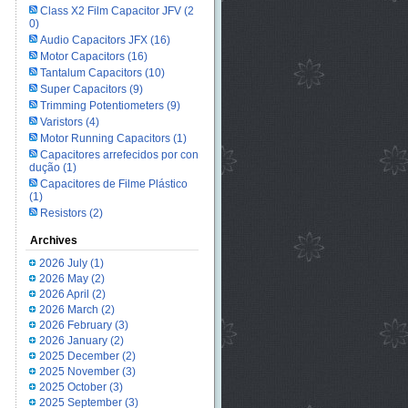
Class X2 Film Capacitor JFV
(2
0)
Audio Capacitors JFX
(16)
Motor Capacitors
(16)
Tantalum Capacitors
(10)
Super Capacitors
(9)
Trimming Potentiometers
(9)
Varistors
(4)
Motor Running Capacitors
(1)
Capacitores arrefecidos por con
dução
(1)
Capacitores de Filme Plástico
(1)
Resistors
(2)
Archives
2026 July
(1)
2026 May
(2)
2026 April
(2)
2026 March
(2)
2026 February
(3)
2026 January
(2)
2025 December
(2)
2025 November
(3)
2025 October
(3)
2025 September
(3)