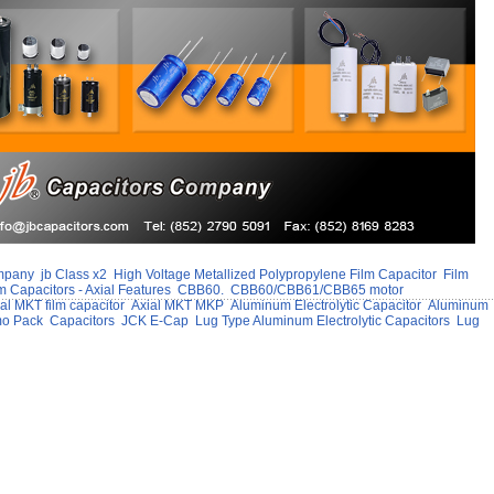
ompany
jb Class x2
High Voltage Metallized Polypropylene Film Capacitor
Film
m Capacitors - Axial Features
CBB60.
CBB60/CBB61/CBB65 motor
al MKT film capacitor
Axial MKT MKP
Aluminum Electrolytic Capacitor
Aluminum
o Pack
Capacitors
JCK E-Cap
Lug Type Aluminum Electrolytic Capacitors
Lug