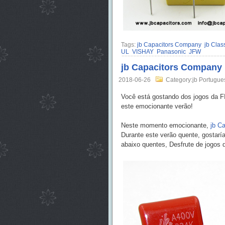
Tags:
jb Capacitors Company
jb Clas
UL
VISHAY
Panasonic
JFW
jb Capacitors Company E
2018-06-26
Category:jb Portugue
Você está gostando dos jogos da F
este emocionante verão!
Neste momento emocionante,
jb C
Durante este verão quente, gostar
abaixo quentes, Desfrute de jogos 