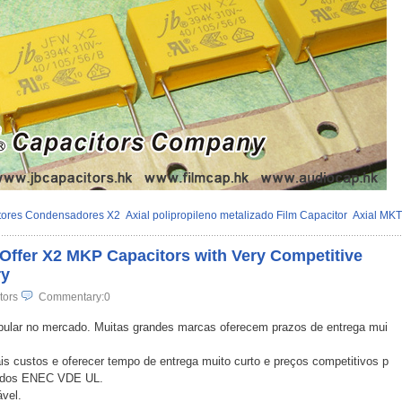
tores Condensadores X2
Axial polipropileno metalizado Film Capacitor
Axial MKT
Offer X2 MKP Capacitors with Very Competitive
ry
tors
Commentary:0
pular no mercado. Muitas grandes marcas oferecem prazos de entrega mui
 custos e oferecer tempo de entrega muito curto e preços competitivos p
icados ENEC VDE UL.
ável.