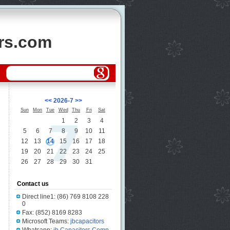
ors.com
<<
2026-7
>>
Sun
Mon
Tue
Wed
Thu
Fri
Sat
1
2
3
4
5
6
7
8
9
10
11
12
13
14
15
16
17
18
19
20
21
22
23
24
25
26
27
28
29
30
31
Contact us
Direct line1: (86) 769 8108 228
0
Fax: (852) 8169 8283
Microsoft Teams:
jbcapacitors