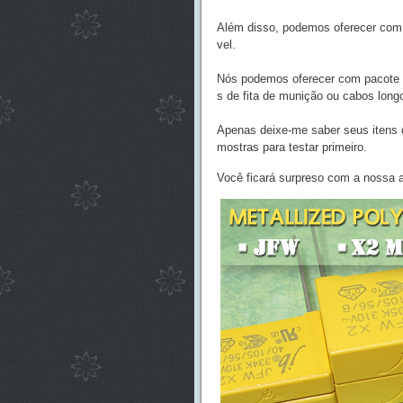
Além disso, podemos oferecer com c
vel.
Nós podemos oferecer com pacote pe
s de fita de munição ou cabos long
Apenas deixe-me saber seus itens 
mostras para testar primeiro.
Você ficará surpreso com a nossa a