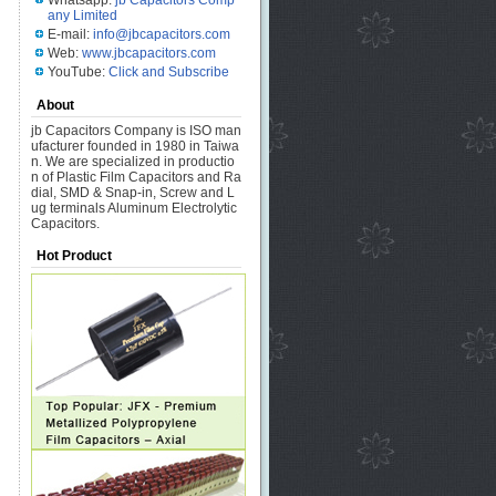
Whatsapp:
jb Capacitors Comp
any Limited
E-mail:
info@jbcapacitors.com
Web:
www.jbcapacitors.com
YouTube:
Click and Subscribe
About
jb Capacitors Company is ISO man
ufacturer founded in 1980 in Taiwa
n. We are specialized in productio
n of Plastic Film Capacitors and Ra
dial, SMD & Snap-in, Screw and L
ug terminals Aluminum Electrolytic
Capacitors.
Hot Product