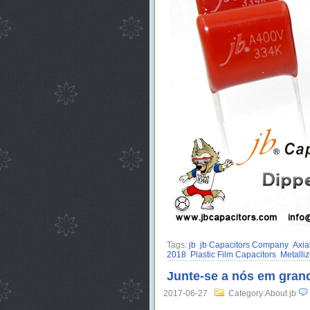
Tags:
jb
jb Capacitors Company
Axia
2018
Plastic Film Capacitors
Metalli
Junte-se a nós em gran
2017-06-27
Category:About jb