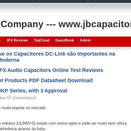
s Company --- www.jbcapacit
e
JFX Reviews
TagCloud
GuestBook
Admin
que os Capacitores DC-Link são Importantes na
 Moderna
JFX Audio Capacitors Online Test Reviews
 Hot Products PDF Datasheet Download
KP Series, with 3 Approval
tors
Commentary:0
 muito popular no mercado.
 indutivo (UL940V-0) selado com resina epóxi e pode ser muito bem utiliza
erferência através da linha.