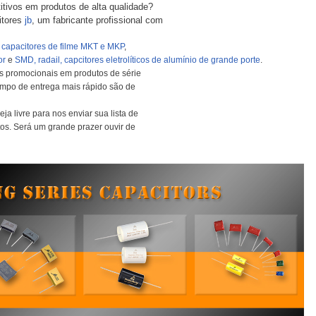
tivos em produtos de alta qualidade?
itores
jb
, um fabricante profissional com
m
capacitores de filme MKT e MKP
,
or
e
SMD, radail, capcitores eletrolíticos de alumínio de grande porte
.
es promocionais em produtos de série
tempo de entrega mais rápido são de
ja livre para nos enviar sua lista de
tos. Será um grande prazer ouvir de