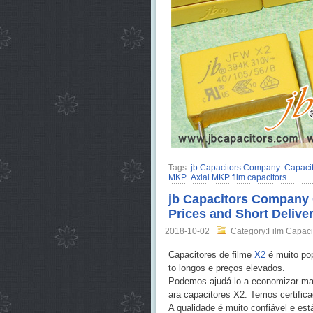
Tags:
jb Capacitors Company
Capaci
MKP
Axial MKP film capacitors
jb Capacitors Company 
Prices and Short Delive
2018-10-02
Category:Film Capaci
Capacitores de filme
X2
é muito po
to longos e preços elevados.
Podemos ajudá-lo a economizar mais
ara capacitores X2. Temos certif
A qualidade é muito confiável e est