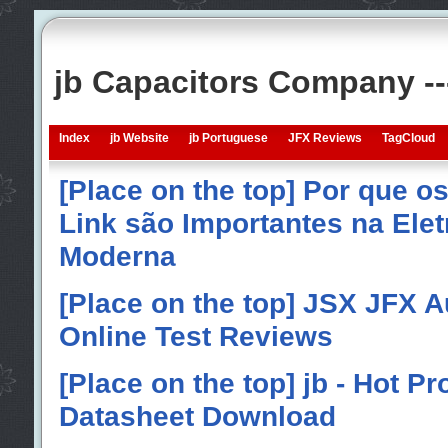
jb Capacitors Company -
Index
jb Website
jb Portuguese
JFX Reviews
TagCloud
[Place on the top] Por que o
Link são Importantes na Elet
Moderna
[Place on the top] JSX JFX A
Online Test Reviews
[Place on the top] jb - Hot P
Datasheet Download