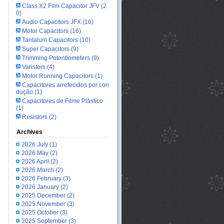
Class X2 Film Capacitor JFV
(2
0)
Audio Capacitors JFX
(16)
Motor Capacitors
(16)
Tantalum Capacitors
(10)
Super Capacitors
(9)
Trimming Potentiometers
(9)
Varistors
(4)
Motor Running Capacitors
(1)
Capacitores arrefecidos por con
dução
(1)
Capacitores de Filme Plástico
(1)
Resistors
(2)
Archives
2026 July
(1)
2026 May
(2)
2026 April
(2)
2026 March
(2)
2026 February
(3)
2026 January
(2)
2025 December
(2)
2025 November
(3)
2025 October
(3)
2025 September
(3)