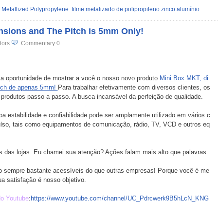
 Metallized Polypropylene
filme metalizado de polipropileno zinco alumínio
nsions and The Pitch is 5mm Only!
tors
Commentary:0
a oportunidade de mostrar a você o nosso novo produto
Mini Box MKT, di
tch de apenas 5mm!
Para trabalhar efetivamente com diversos clientes, os
 produtos passo a passo. A busca incansável da perfeição de qualidade.
a estabilidade e confiabilidade pode ser amplamente utilizado em vários c
pulso, tais como equipamentos de comunicação, rádio, TV, VCD e outros eq
ras das lojas. Eu chamei sua atenção? Ações falam mais alto que palavras.
o sempre bastante acessíveis do que outras empresas! Porque você é me
ua satisfação é nosso objetivo.
do Youtube
:
https://www.youtube.com/channel/UC_Pdrcwerk9B5hLcN_KNG