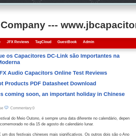
s Company --- www.jbcapacit
e
JFX Reviews
TagCloud
GuestBook
Admin
que os Capacitores DC-Link são Importantes na
 Moderna
JFX Audio Capacitors Online Test Reviews
 Hot Products PDF Datasheet Download
is coming soon, an important holiday in Chinese
se
Commentary:0
stival do Meio Outono, é sempre uma data diferente no calendário, depen
á comemorado no dia 15 de agosto do calendário lunar.
 um dos festivais chineses mais significativos. Os outros dois são o Ano