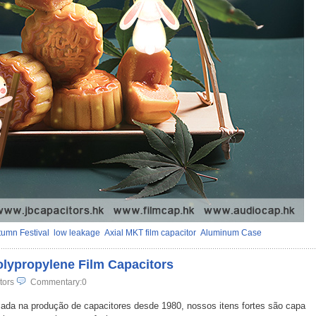
umn Festival
low leakage
Axial MKT film capacitor
Aluminum Case
olypropylene Film Capacitors
tors
Commentary:0
ada na produção de capacitores desde 1980, nossos itens fortes são capa