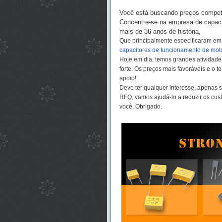
Você está buscando preços competi
Concentre-se na empresa de capac
mais de 36 anos de história,
Que principalmente especificaram e
capacitores de funcionamento de mot
Hoje em dia, temos grandes atividad
forte. Os preços mais favoráveis e o 
apoio!
Deve ter qualquer interesse, apenas se
RFQ, vamos ajudá-lo a reduzir os cus
você. Obrigado.