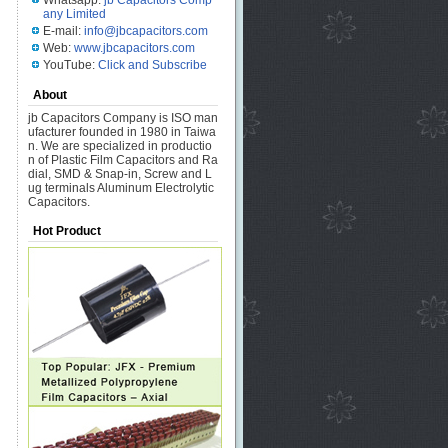
Whatsapp:
jb Capacitors Comp
any Limited
E-mail:
info@jbcapacitors.com
Web:
www.jbcapacitors.com
YouTube:
Click and Subscribe
About
jb Capacitors Company is ISO man
ufacturer founded in 1980 in Taiwa
n. We are specialized in productio
n of Plastic Film Capacitors and Ra
dial, SMD & Snap-in, Screw and L
ug terminals Aluminum Electrolytic
Capacitors.
Hot Product