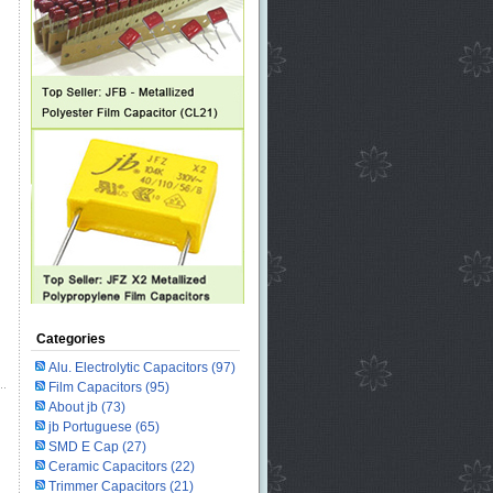
Categories
Alu. Electrolytic Capacitors
(97)
Film Capacitors
(95)
About jb
(73)
jb Portuguese
(65)
SMD E Cap
(27)
Ceramic Capacitors
(22)
Trimmer Capacitors
(21)