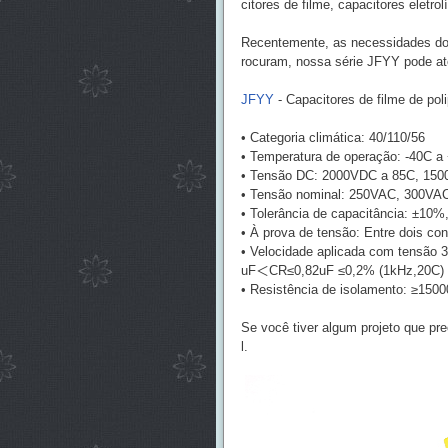
citores de filme, capacitores eletro
Recentemente, as necessidades do 
rocuram, nossa série JFYY pode at
JFYY
- Capacitores de filme de pol
• Categoria climática: 40/110/56
• Temperatura de operação: -40C a
• Tensão DC: 2000VDC a 85C, 15
• Tensão nominal: 250VAC, 300VA
• Tolerância de capacitância: ±10
• À prova de tensão: Entre dois co
• Velocidade aplicada com tensão 
uF＜CR≤0,82uF ≤0,2% (1kHz,20C)
• Resistência de isolamento: ≥
Se você tiver algum projeto que pr
l.