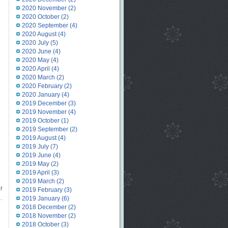
2020 November
(2)
2020 October
(2)
2020 September
(4)
2020 August
(4)
2020 July
(5)
2020 June
(4)
2020 May
(4)
2020 April
(4)
2020 March
(2)
2020 February
(2)
2020 January
(4)
2019 December
(3)
2019 November
(4)
2019 October
(1)
2019 September
(2)
2019 August
(4)
2019 July
(7)
2019 June
(4)
2019 May
(2)
2019 April
(3)
2019 March
(2)
r
2019 February
(3)
2019 January
(6)
2018 December
(2)
2018 November
(2)
2018 October
(3)