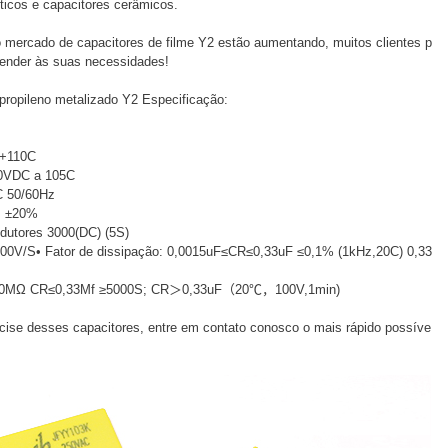
líticos e capacitores cerâmicos.
mercado de capacitores de filme Y2 estão aumentando, muitos clientes p
ender às suas necessidades!
ipropileno metalizado Y2 Especificação:
 +110C
00VDC a 105C
C 50/60Hz
%, ±20%
ndutores 3000(DC) (5S)
300V/S• Fator de dissipação: 0,0015uF≤CR≤0,33uF ≤0,1% (1kHz,20C) 0,33
15000MΩ CR≤0,33Mf ≥5000S; CR＞0,33uF（20℃，100V,1min)
ecise desses capacitores, entre em contato conosco o mais rápido possíve