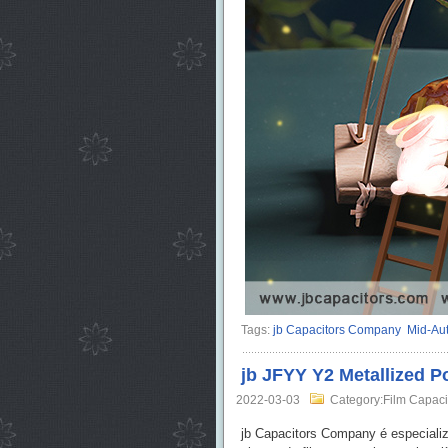
Tags:
jb Capacitors Company
Mid-Aut
jb JFYY Y2 Metallized P
2022-03-03
Category:Film Capaci
jb Capacitors Company é especializ