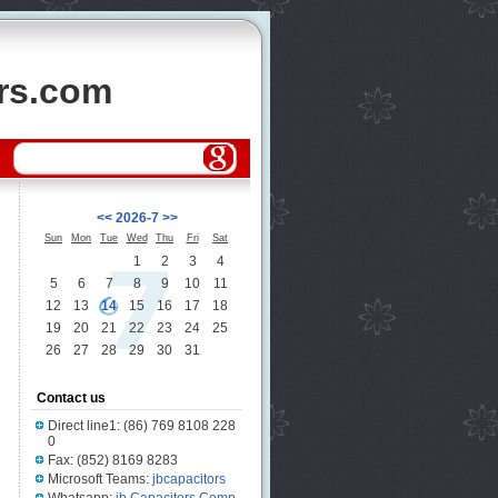
ors.com
<<
2026-7
>>
Sun
Mon
Tue
Wed
Thu
Fri
Sat
1
2
3
4
5
6
7
8
9
10
11
12
13
14
15
16
17
18
19
20
21
22
23
24
25
26
27
28
29
30
31
Contact us
Direct line1: (86) 769 8108 228
0
Fax: (852) 8169 8283
Microsoft Teams:
jbcapacitors