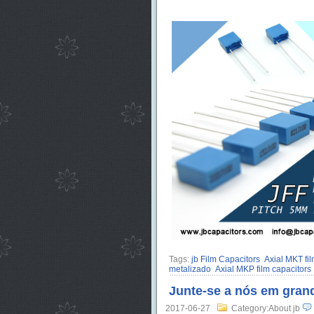
Tags:
jb Film Capacitors
Axial MKT fil
metalizado
Axial MKP film capacitors
Junte-se a nós em gran
2017-06-27
Category:About jb