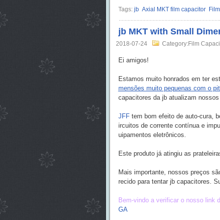
Tags:
jb
Axial MKT film capacitor
Film
jb MKT with Small Dime
2018-07-24
Category:Film Capaci
Ei amigos!
Estamos muito honrados em ter est
mensões muito pequenas com o pi
capacitores da jb atualizam nossos
JFF
tem bom efeito de auto-cura, bo
ircuitos de corrente contínua e im
uipamentos eletrônicos.
Este produto já atingiu as pratelei
Mais importante, nossos preços sã
recido para tentar jb capacitores. S
Bem-vindo a verificar o nosso link 
GA