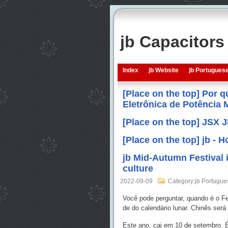
jb Capacitor
Index
jb Website
jb Portugues
[Place on the top] Por 
Eletrônica de Potência
[Place on the top] JSX 
[Place on the top] jb -
jb Mid-Autumn Festival 
culture
2022-09-09
Category:jb Portugue
Você pode perguntar, quando é o Fe
de do calendário lunar. Chinês ser
Este ano, cai em 10 de setembro. É