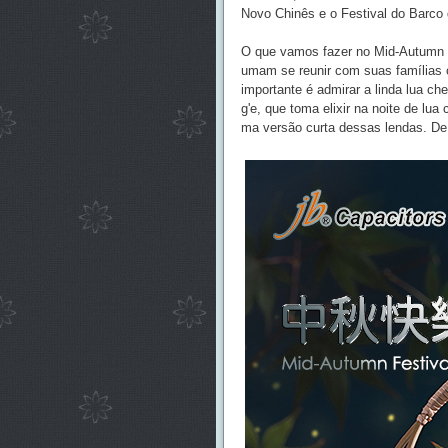
Novo Chinês e o Festival do Barco
O que vamos fazer no Mid-Autumn Fe
umam se reunir com suas famílias o
importante é admirar a linda lua c
g'e, que toma elixir na noite de lua
ma versão curta dessas lendas. De qu