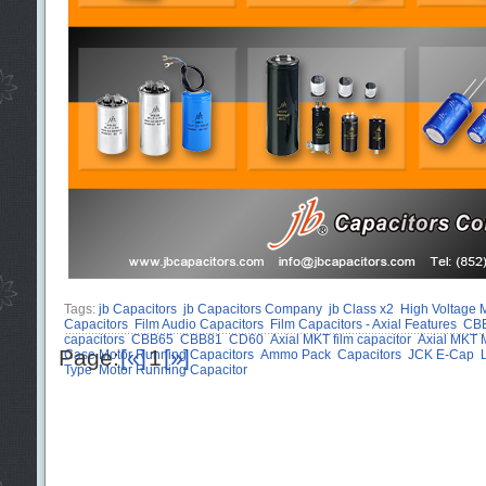
Tags:
jb Capacitors
jb Capacitors Company
jb Class x2
High Voltage M
Capacitors
Film Audio Capacitors
Film Capacitors - Axial Features
CBB
capacitors
CBB65
CBB81
CD60
Axial MKT film capacitor
Axial MKT
Page:
[«]
1
[»]
Case Motor Running Capacitors
Ammo Pack
Capacitors
JCK E-Cap
Type
Motor Running Capacitor