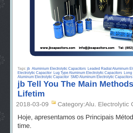
Tags:
jb
Aluminium Electrolytic Capacitors
Leaded Radial Aluminum Ele
Electrolytic Capacitor
Lug Type Aluminum Electrolytic Capacitors
Long 
Aluminum Electrolytic Capacitor
SMD Aluminum Electrolytic Capacitors
jb Tell You The Main Methods
Lifetim
2018-03-09
Category:Alu. Electrolytic
Hoje, apresentamos os Principais Métod
time.