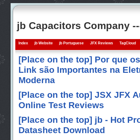
jb Capacitors Company -
Index
jb Website
jb Portuguese
JFX Reviews
TagCloud
[Place on the top] Por que o
Link são Importantes na Elet
Moderna
[Place on the top] JSX JFX A
Online Test Reviews
[Place on the top] jb - Hot P
Datasheet Download