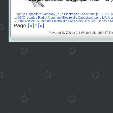
Tags:
jb Capacitors Company
jb
jb Electrolytic Capacitors
jb E-CAP - A
at 85°C
Leaded Radial Aluminum Electrolytic Capacitors
Long Life Alu
2000H at 85°C
Aluminium Electrolytic Capacitors
JCS SMD series
SMD
Page:
[«]
1
[»]
Powered By
Z-Blog 1.8 Walle Build 100427
Th