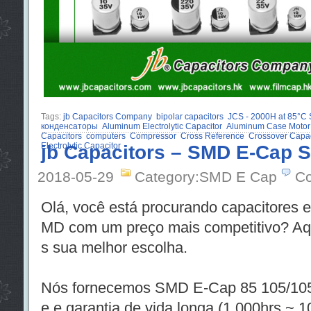
Tags:
jb Capacitors Company
bipolar capacitors
JCS - 2000H at 85°
конденсаторы
Aluminum Electrolytic Capacitor
Aluminum Case Motor
Capacitors
computers
Compressor
Cross Reference
Crossover Capac
Electrolytic Capacitor
jb Capacitors – SMD E-Cap S
2018-05-29
Category:SMD E Cap
Co
Olá, você está procurando capacitores el
MD com um preço mais competitivo? Aqui
s sua melhor escolha.
Nós fornecemos SMD E-Cap 85 105/105
e e garantia de vida longa (1.000hrs ~ 1