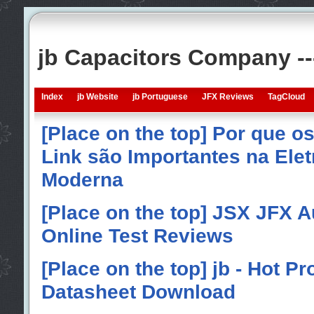
jb Capacitors Company -
Index
jb Website
jb Portuguese
JFX Reviews
TagCloud
[Place on the top] Por que o
Link são Importantes na Elet
Moderna
[Place on the top] JSX JFX A
Online Test Reviews
[Place on the top] jb - Hot P
Datasheet Download