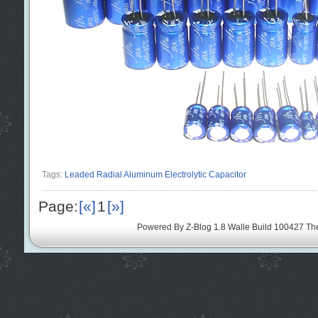
Tags:
Leaded Radial Aluminum Electrolytic Capacitor
Page:
[«]
1
[»]
Powered By
Z-Blog 1.8 Walle Build 100427
Th