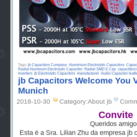
Tags:
jb Capacitors Company
Aluminium Electrolytic Capacitors
Capaci
Radial Aluminum Electrolytic Capacitor
Radial SMD E Cap
capacitânc
inverters
jb Electrolytic Capacitors
manufacturer
Audio Capacitor leafl
jb Capacitors Welcome You V
Munich
2018-10-30
Category:About jb
Comm
Convite
Queridos amigo
Esta é a Sra. Lilian Zhu da empresa jb 