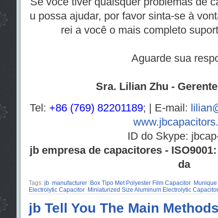
Se você tiver quaisquer problemas de c
u possa ajudar, por favor sinta-se à von
rei a você o mais completo suport
Aguarde sua respo
Sra. Lilian Zhu - Gerent
Tel:
+86 (769) 82201189
; | E-mail:
lilia
www.jbcapacitors
ID do Skype: jbcap-
jb empresa de capacitores - ISO9001: 
da
Tags:
jb
manufacturer
Box Tipo Met Polyester Film Capacitor
Munique 
Electrolytic Capacitor
Miniaturized Size Aluminum Electrolytic Capacito
jb Tell You The Main Methods