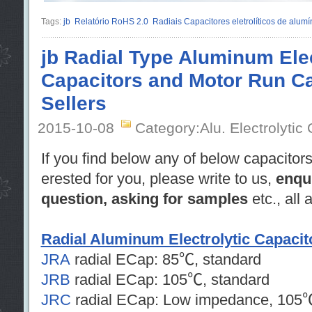
Tags:
jb
Relatório RoHS 2.0
Radiais Capacitores eletrolíticos de alumí
jb Radial Type Aluminum Elec
Capacitors and Motor Run Ca
Sellers
2015-10-08
Category:Alu. Electrolytic
If you find below any of below capacitors
erested for you, please write to us,
enqu
question, asking for samples
etc., all
Radial Aluminum Electrolytic Capacit
JRA
radial ECap: 85℃, standard
JRB
radial ECap: 105℃, standard
JRC
radial ECap: Low impedance, 105