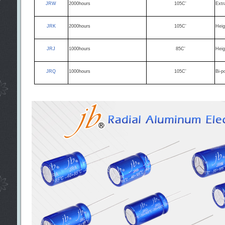
JRW
2000hours
105C'
Ext
JRK
2000hours
105C'
Hei
JRJ
1000hours
85C'
Hei
JRQ
1000hours
105C'
Bi-p