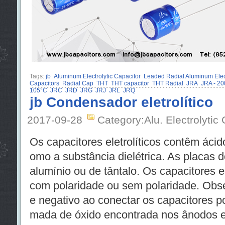
Tags:
jb
Aluminum Electrolytic Capacitor
Leaded Radial Aluminum Elect
Capacitors
Radial Cap
THT
THT capacitor
THT Radial
JRA
JRA - 20
105°C
JRC
JRD
JRG
JRJ
JRL
JRQ
jb Condensador eletrolítico
2017-09-28
Category:Alu. Electrolytic
Os capacitores eletrolíticos contêm ácid
omo a substância dielétrica. As placas 
alumínio ou de tântalo. Os capacitores e
com polaridade ou sem polaridade. Obser
e negativo ao conectar os capacitores po
mada de óxido encontrada nos ânodos 