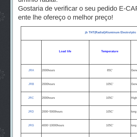
Gostaria de verificar o seu pedido E-CA
ente lhe ofereço o melhor preço!
jb THT(Radial)Aluminum Electrolytic
Load life
Temperature
JRA
2000hours
85C'
Gene
JRB
2000hours
105C'
Gene
JRC
2000hours
105C'
Hig
JRD
2000~5000hours
105C'
long
JRG
4000~10000hours
105C'
long