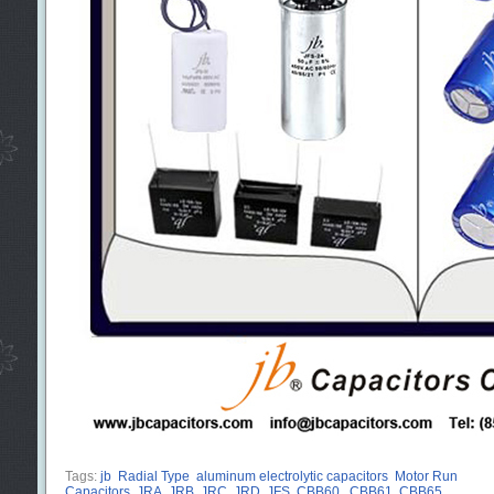
Tags:
jb
Radial Type
aluminum electrolytic capacitors
Motor Run
Capacitors
JRA
JRB
JRC
JRD
JFS
CBB60.
CBB61
CBB65