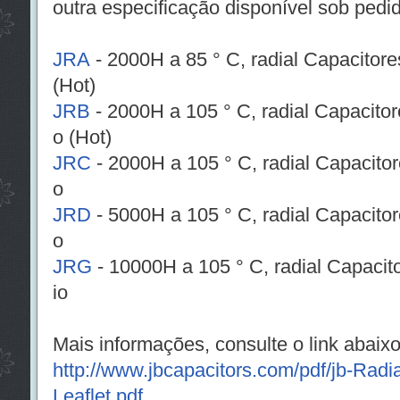
outra especificação disponível sob pedi
JRA
- 2000H a 85 ° C, radial Capacitores
(Hot)
JRB
- 2000H a 105 ° C, radial Capacitore
o (Hot)
JRC
- 2000H a 105 ° C, radial Capacitore
o
JRD
- 5000H a 105 ° C, radial Capacitore
o
JRG
- 10000H a 105 ° C, radial Capacito
io
Mais informações, consulte o link abaix
http://www.jbcapacitors.com/pdf/jb-Radia
Leaflet.pdf