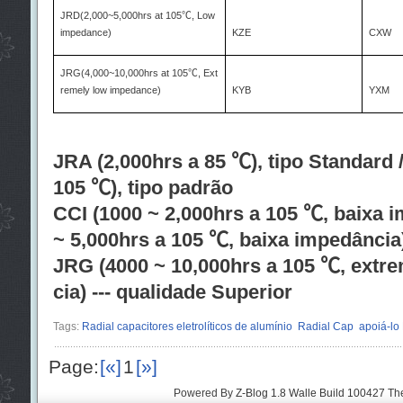
JRD(2,000~5,000hrs at 105
℃
, Low
impedance)
KZE
CXW
JRG(4,000~10,000hrs at 105
℃
, Ext
remely low impedance)
KYB
YXM
JRA (2,000hrs a 85 ℃), tipo Standard 
105 ℃), tipo padrão
CCI (1000 ~ 2,000hrs a 105 ℃, baixa 
~ 5,000hrs a 105 ℃, baixa impedância
JRG (4000 ~ 10,000hrs a 105 ℃, ext
cia) --- qualidade Superior
Tags:
Radial capacitores eletrolíticos de alumínio
Radial Cap
apoiá-l
Page:
[«]
1
[»]
Powered By
Z-Blog 1.8 Walle Build 100427
Th