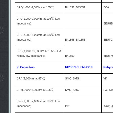
JRB(1,000~2,000hrs at 105
℃
)
B41851, B43851
ECA
JRC(1,000~2,000hrs at 105
℃
, Low
impedance)
EEUHD
JRD(2,000~5,000hrs at 105
℃
, Low
impedance)
B41858, B41856
EEUFC
JRG(4,000~10,000hrs at 105
℃
, Ext
remely low impedance)
B41859
EEUFM
jb Capacitors
NIPPON,CHEMI-CON
Rubyc
JRA (2,000hrs at 85
℃
)
SMQ, SMG
YK
JRB(1,000~2,000hrs at 105
℃
)
KMQ, KMG
PX, YX
JRC(1,000~2,000hrs at 105
℃
, Low
impedance)
PAG
KXW, 