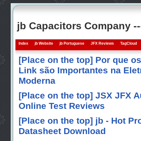
jb Capacitors Company -
Index
jb Website
jb Portuguese
JFX Reviews
TagCloud
[Place on the top] Por que o
Link são Importantes na Elet
Moderna
[Place on the top] JSX JFX A
Online Test Reviews
[Place on the top] jb - Hot P
Datasheet Download