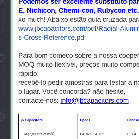
Podemos ser excelente substituto pa
E, Nichicon, Chemi-con, Rubycon etc.
xo much! Abaixo estão guia cruzada para
www.jbcapacitors.com/pdf/Radial-Alumin
s-Cross-Reference.pdf
Para bom começo sobre a nossa cooper
MOQ muito flexível, preços muito compe
rápido.
recebê-lo pedir amostras para testar a 
o lugar. Você concorda? não hesite,
contacte-nos:
info@jbcapacitors.com
jb Capacitors
Epcos
Panaso
JRA (2,000hrs at 85
℃
)
B41821, B43821
ECEA