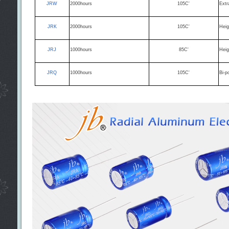
JRW
2000hours
105C'
Ext
JRK
2000hours
105C'
Hei
JRJ
1000hours
85C'
Hei
JRQ
1000hours
105C'
Bi-p