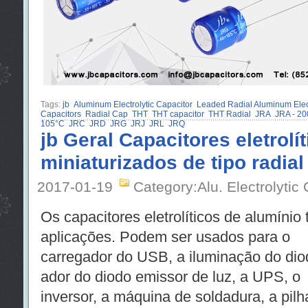
Tags:
jb
Aluminum Electrolytic Capacitor
Leaded Radial Aluminum Elect
Capacitors
Radial Cap
THT
THT capacitor
THT Radial
JRA
JRA - 20
105°C
JRC
JRD
JRG
JRJ
JRL
JRQ
jb Geral Capacitores eletrolí
miniaturizados de tipo radial
2017-01-19
Category:Alu. Electrolytic
Os capacitores eletrolíticos de alumín
aplicações. Podem ser usados ​​para o
carregador do USB, a iluminação do diod
ador do diodo emissor de luz, a UPS, o
inversor, a máquina de soldadura, a pilh