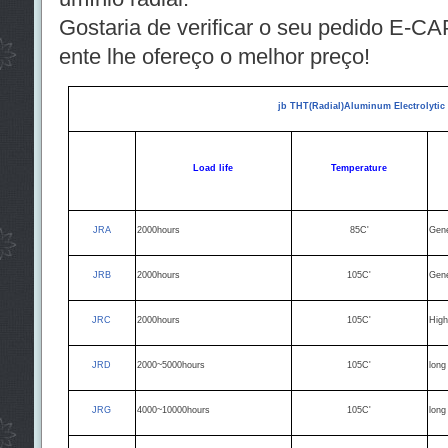
Gostaria de verificar o seu pedido E-CA
ente lhe ofereço o melhor preço!
jb THT(Radial)Aluminum Electrolytic
Load life
Temperature
JRA
2000hours
85C'
Gene
JRB
2000hours
105C'
Gene
JRC
2000hours
105C'
Hig
JRD
2000~5000hours
105C'
long
JRG
4000~10000hours
105C'
long