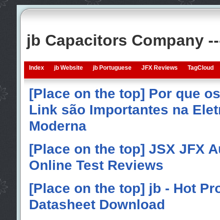
jb Capacitors Company -
Index
jb Website
jb Portuguese
JFX Reviews
TagCloud
[Place on the top] Por que o
Link são Importantes na Elet
Moderna
[Place on the top] JSX JFX A
Online Test Reviews
[Place on the top] jb - Hot P
Datasheet Download