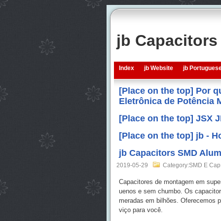
jb Capacitor
Index
jb Website
jb Portugues
[Place on the top] Por 
Eletrônica de Potência
[Place on the top] JSX 
[Place on the top] jb -
jb Capacitors SMD Alumi
2019-05-29
Category:SMD E Cap
Capacitores de montagem em superf
uenos e sem chumbo. Os capacitore
meradas em bilhões. Oferecemos pr
viço para você.