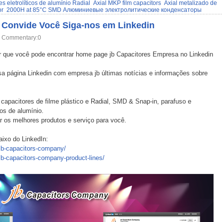
s eletrolíticos de alumínio Radial
Axial MKP film capacitors
Axial metalizado de
or
2000H at 85°C SMD Алюминиевые электролитические конденсаторы
 Convide Você Siga-nos em Linkedin
Commentary:0
 que você pode encontrar home page jb Capacitores Empresa no Linkedin
a página Linkedin com empresa jb últimas notícias e informações sobre
 capacitores de filme plástico e Radial, SMD & Snap-in, parafuso e
cos de alumínio.
os melhores produtos e serviço para você.
aixo do LinkedIn:
jb-capacitors-company/
b-capacitors-company-product-lines/