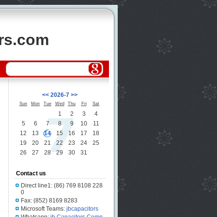
ors.com
<<
2026-7
>>
Sun
Mon
Tue
Wed
Thu
Fri
Sat
1
2
3
4
5
6
7
8
9
10
11
12
13
14
15
16
17
18
19
20
21
22
23
24
25
26
27
28
29
30
31
Contact us
Direct line1: (86) 769 8108 228
0
Fax: (852) 8169 8283
Microsoft Teams:
jbcapacitors