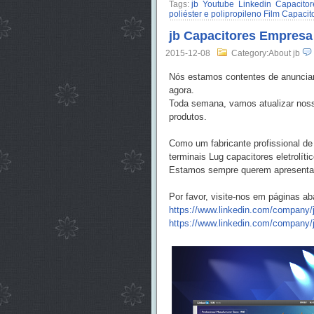
Tags:
jb
Youtube
Linkedin
Capacitore
poliéster e polipropileno Film Capacit
jb Capacitores Empresa
2015-12-08
Category:About jb
Nós estamos contentes de anunciar
agora.
Toda semana, vamos atualizar noss
produtos.
Como um fabricante profissional de
terminais Lug capacitores eletrolíti
Estamos sempre querem apresentar 
Por favor, visite-nos em páginas ab
https://www.linkedin.com/company/
https://www.linkedin.com/company/j