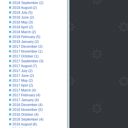
2018 September
(2)
2018 August
(2)
2018 July
(5)
2018 June
(2)
2018 May
(3)
2018 April
(2)
2018 March
(2)
2018 February
(5)
2018 January
(2)
2017 December
(2)
2017 November
(1)
2017 October
(1)
2017 September
(3)
2017 August
(7)
2017 July
(2)
2017 June
(2)
2017 May
(2)
2017 April
(2)
2017 March
(4)
2017 February
(4)
2017 January
(4)
2016 December
(4)
2016 November
(5)
2016 October
(4)
2016 September
(4)
2016 August
(6)