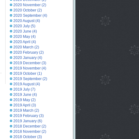
2020 November
(2)
2020 October
(2)
2020 September
(4)
2020 August
(4)
2020 July
(5)
2020 June
(4)
2020 May
(4)
2020 April
(4)
2020 March
(2)
2020 February
(2)
2020 January
(4)
2019 December
(3)
2019 November
(4)
2019 October
(1)
2019 September
(2)
2019 August
(4)
2019 July
(7)
2019 June
(4)
2019 May
(2)
2019 April
(3)
2019 March
(2)
2019 February
(3)
2019 January
(6)
2018 December
(2)
2018 November
(2)
2018 October
(3)