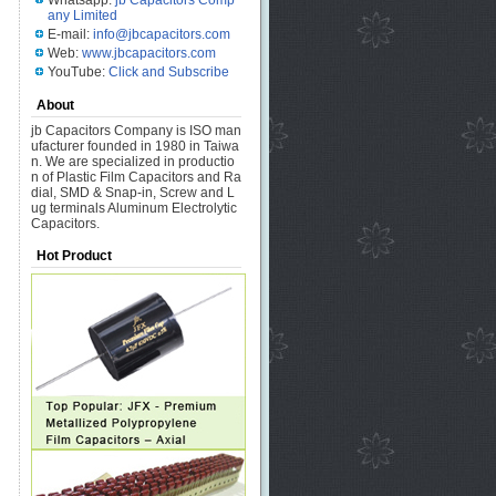
Whatsapp:
jb Capacitors Comp
any Limited
E-mail:
info@jbcapacitors.com
Web:
www.jbcapacitors.com
YouTube:
Click and Subscribe
About
jb Capacitors Company is ISO man
ufacturer founded in 1980 in Taiwa
n. We are specialized in productio
n of Plastic Film Capacitors and Ra
dial, SMD & Snap-in, Screw and L
ug terminals Aluminum Electrolytic
Capacitors.
Hot Product