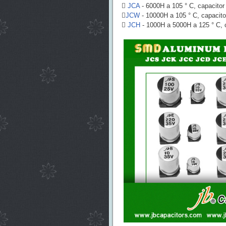

JCA
- 6000H a 105 ° C, capacitor 

JCW
- 10000H a 105 ° C, capacitor

JCH
- 1000H a 5000H a 125 ° C, c