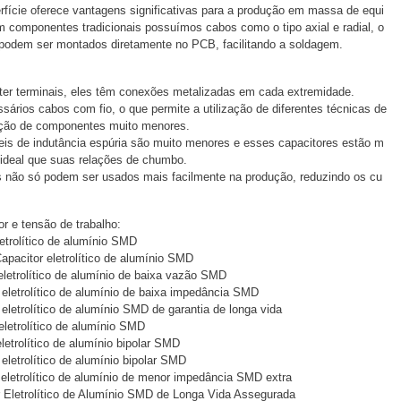
fície oferece vantagens significativas para a produção em massa de equi
 componentes tradicionais possuímos cabos como o tipo axial e radial, o
 podem ser montados diretamente no PCB, facilitando a soldagem.
e ter terminais, eles têm conexões metalizadas em cada extremidade.
rios cabos com fio, o que permite a utilização de diferentes técnicas de
zação de componentes muito menores.
íveis de indutância espúria são muito menores e esses capacitores estão m
ideal que suas relações de chumbo.
não só podem ser usados ​​mais facilmente na produção, reduzindo os cu
r e tensão de trabalho:
etrolítico de alumínio SMD
pacitor eletrolítico de alumínio SMD
eletrolítico de alumínio de baixa vazão SMD
 eletrolítico de alumínio de baixa impedância SMD
eletrolítico de alumínio SMD de garantia de longa vida
eletrolítico de alumínio SMD
letrolítico de alumínio bipolar SMD
eletrolítico de alumínio bipolar SMD
 eletrolítico de alumínio de menor impedância SMD extra
r Eletrolítico de Alumínio SMD de Longa Vida Assegurada