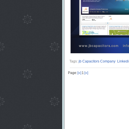
Tags:
jb Capacitors Company
Linkedi
Page:
[«]
1
[»]