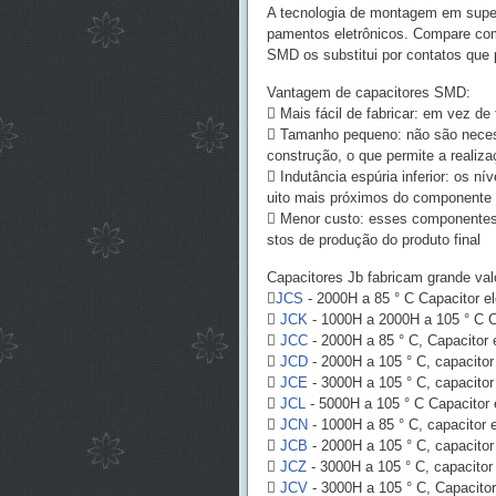
A tecnologia de montagem em super
pamentos eletrônicos. Compare com
SMD os substitui por contatos que
Vantagem de capacitores SMD:
 Mais fácil de fabricar: em vez d
 Tamanho pequeno: não são necessá
construção, o que permite a reali
 Indutância espúria inferior: os n
uito mais próximos do componente 
 Menor custo: esses componentes 
stos de produção do produto final
Capacitores Jb fabricam grande valo

JCS
- 2000H a 85 ° C Capacitor el

JCK
- 1000H a 2000H a 105 ° C Ca

JCC
- 2000H a 85 ° C, Capacitor 

JCD
- 2000H a 105 ° C, capacitor

JCE
- 3000H a 105 ° C, capacitor 

JCL
- 5000H a 105 ° C Capacitor 

JCN
- 1000H a 85 ° C, capacitor e

JCB
- 2000H a 105 ° C, capacitor 

JCZ
- 3000H a 105 ° C, capacitor

JCV
- 3000H a 105 ° C, Capacito