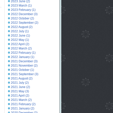
2023 June
(2)
2023 March
(1)
2023 February
(1)
2022 December
(3)
2022 October
(2)
2022 September
(2)
2022 August
(2)
2022 July
(1)
2022 June
(1)
2022 May
(1)
2022 April
(2)
2022 March
(2)
2022 February
(1)
2022 January
(1)
2021 December
(3)
2021 November
(2)
2021 October
(1)
2021 September
(3)
2021 August
(2)
2021 July
(2)
2021 June
(2)
2021 May
(3)
2021 April
(2)
2021 March
(2)
2021 February
(2)
2021 January
(2)
2020 December
(2)