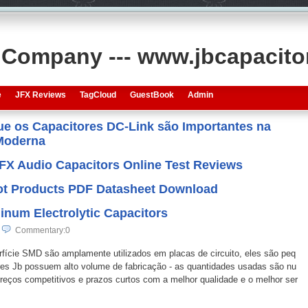
s Company --- www.jbcapacit
e
JFX Reviews
TagCloud
GuestBook
Admin
que os Capacitores DC-Link são Importantes na
 Moderna
JFX Audio Capacitors Online Test Reviews
 Hot Products PDF Datasheet Download
num Electrolytic Capacitors
Commentary:0
ície SMD são amplamente utilizados em placas de circuito, eles são peq
s Jb possuem alto volume de fabricação - as quantidades usadas são nu
eços competitivos e prazos curtos com a melhor qualidade e o melhor ser