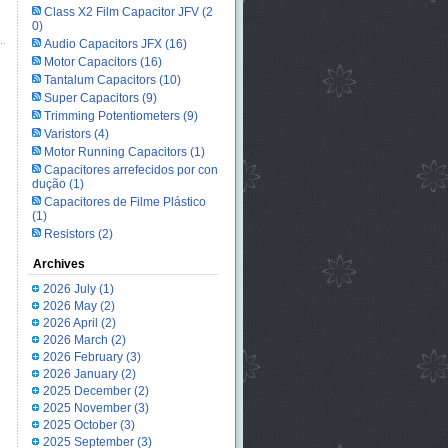
Class X2 Film Capacitor JFV
(2
0)
Audio Capacitors JFX
(16)
Motor Capacitors
(16)
Tantalum Capacitors
(10)
Super Capacitors
(9)
Trimming Potentiometers
(9)
Varistors
(4)
Motor Running Capacitors
(1)
Capacitores arrefecidos por con
dução
(1)
Capacitores de Filme Plástico
(1)
Resistors
(2)
Archives
2026 July
(1)
2026 May
(2)
2026 April
(2)
2026 March
(2)
2026 February
(3)
2026 January
(2)
2025 December
(2)
2025 November
(3)
2025 October
(3)
2025 September
(3)