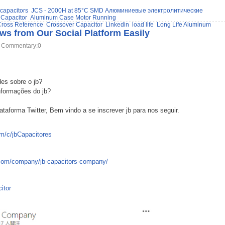
 capacitors
JCS - 2000H at 85°C SMD Алюминиевые электролитические
 Capacitor
Aluminum Case Motor Running
ross Reference
Crossover Capacitor
Linkedin
load life
Long Life Aluminum
ws from Our Social Platform Easily
Commentary:0
des sobre o jb?
nformações do jb?
taforma Twitter, Bem vindo a se inscrever jb para nos seguir.
m/c/jbCapacitores
.com/company/jb-capacitors-company/
itor