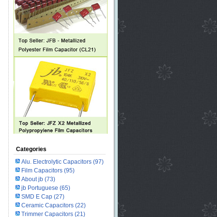
Categories
Alu. Electrolytic Capacitors
(97)
Film Capacitors
(95)
About jb
(73)
jb Portuguese
(65)
SMD E Cap
(27)
Ceramic Capacitors
(22)
Trimmer Capacitors
(21)