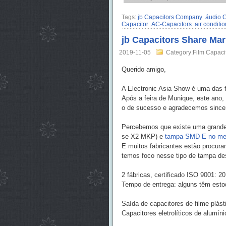
Tags:
jb Capacitors Company
áudio C
Capacitor
AC-Capacitors
air conditi
jb Capacitors Share Mar
2019-11-05
Category:Film Capaci
Querido amigo,
A Electronic Asia Show é uma das 
Após a feira de Munique, este ano,
o de sucesso e agradecemos sincer
Percebemos que existe uma grande
se X2 MKP) e
tampa SMD E no me
E muitos fabricantes estão procura
temos foco nesse tipo de tampa de
2 fábricas, certificado ISO 9001: 2
Tempo de entrega: alguns têm esto
Saída de capacitores de filme plás
Capacitores eletrolíticos de alumí