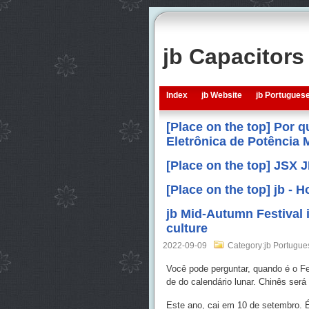
jb Capacitor
Index
jb Website
jb Portugues
[Place on the top] Por 
Eletrônica de Potência
[Place on the top] JSX 
[Place on the top] jb -
jb Mid-Autumn Festival 
culture
2022-09-09
Category:jb Portugue
Você pode perguntar, quando é o Fe
de do calendário lunar. Chinês ser
Este ano, cai em 10 de setembro. É