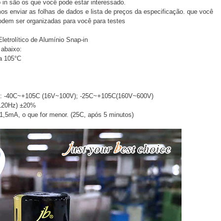
ap in são os que você pode estar interessado.
os enviar as folhas de dados e lista de preços da especificação. que você
odem ser organizadas para você para testes
etrolítico de Alumínio Snap-in
 abaixo:
 a 105°C
ão: -40C~+105C (16V~100V); -25C~+105C(160V~600V)
 120Hz) ±20%
1,5mA, o que for menor. (25C, após 5 minutos)