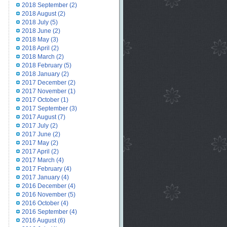
2018 September
(2)
2018 August
(2)
2018 July
(5)
2018 June
(2)
2018 May
(3)
2018 April
(2)
2018 March
(2)
2018 February
(5)
2018 January
(2)
2017 December
(2)
2017 November
(1)
2017 October
(1)
2017 September
(3)
2017 August
(7)
2017 July
(2)
2017 June
(2)
2017 May
(2)
2017 April
(2)
2017 March
(4)
2017 February
(4)
2017 January
(4)
2016 December
(4)
2016 November
(5)
2016 October
(4)
2016 September
(4)
2016 August
(6)