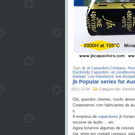
Tags:
jb
jb Capacitors Company
Alum
Electrolytic Capacitors
air conditionin
leakage
Low impedance
low dissipat
jb Popular series for Au
2021-11-04
Category:Alu. Electrol
Olá, queridos clientes, vocês deve
Cooperamos com fabricantes de áu
s.
A empresa de
capacitores jb
fornece
ossover de áudio ... etc.
Agora listamos algumas de nossas s
ste, entre em contato conosco, est