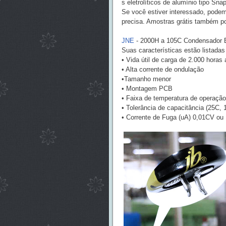
s eletrolíticos de alumínio tipo Sn
Se você estiver interessado, podem
precisa. Amostras grátis também p
JNE
- 2000H a 105C Condensador El
Suas características estão listadas
• Vida útil de carga de 2.000 horas
• Alta corrente de ondulação
•Tamanho menor
• Montagem PCB
• Faixa de temperatura de operaç
• Tolerância de capacitância (25C,
• Corrente de Fuga (uA) 0,01CV ou 