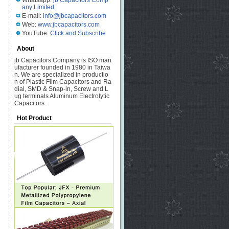
Whatsapp:
jb Capacitors Comp
any Limited
E-mail:
info@jbcapacitors.com
Web:
www.jbcapacitors.com
YouTube:
Click and Subscribe
About
jb Capacitors Company is ISO man
ufacturer founded in 1980 in Taiwa
n. We are specialized in productio
n of Plastic Film Capacitors and Ra
dial, SMD & Snap-in, Screw and L
ug terminals Aluminum Electrolytic
Capacitors.
Hot Product