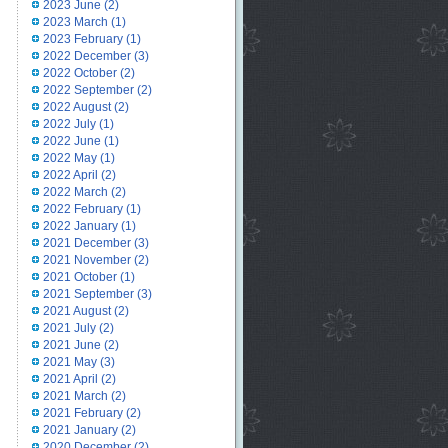
2023 June
(2)
2023 March
(1)
2023 February
(1)
2022 December
(3)
2022 October
(2)
2022 September
(2)
2022 August
(2)
2022 July
(1)
2022 June
(1)
2022 May
(1)
2022 April
(2)
2022 March
(2)
2022 February
(1)
2022 January
(1)
2021 December
(3)
2021 November
(2)
2021 October
(1)
2021 September
(3)
2021 August
(2)
2021 July
(2)
2021 June
(2)
2021 May
(3)
2021 April
(2)
2021 March
(2)
2021 February
(2)
2021 January
(2)
2020 December
(2)