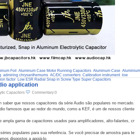
inum Foil
Aluminum Case Motor Running Capacitors
Aluminum Case
Aluminiu
g
admiring chrysanthemums
AC/DC converters
Calibration instrument
low
ion factor
Low ESR Radial Snap in Screw Type Super Capacitors
dio application
ytic Capacitors
Commentary:0
m saber que nossos capacitores da série Audio são populares no mercado.
dio famosos que ao redor do mundo, como a KEF, é um de nossos cliente
 ampla gama de capacitores usados para amplificadores, alto-falantes, cr
éries populares para sua referência. Se você precisar de amostra para te
amos dispostos a apoiá-lo.