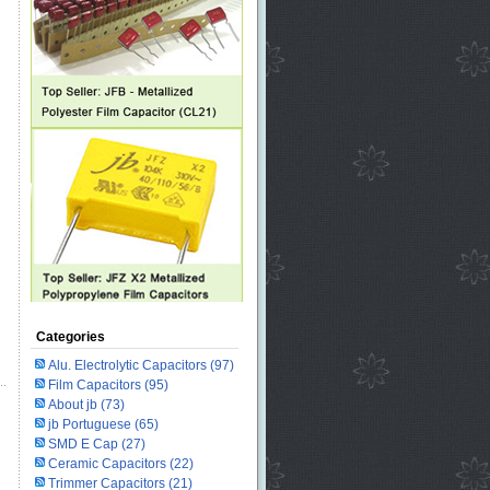
Categories
Alu. Electrolytic Capacitors
(97)
Film Capacitors
(95)
About jb
(73)
jb Portuguese
(65)
SMD E Cap
(27)
Ceramic Capacitors
(22)
Trimmer Capacitors
(21)