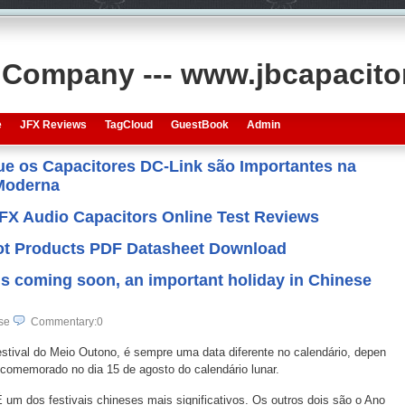
s Company --- www.jbcapacit
e
JFX Reviews
TagCloud
GuestBook
Admin
que os Capacitores DC-Link são Importantes na
 Moderna
JFX Audio Capacitors Online Test Reviews
 Hot Products PDF Datasheet Download
is coming soon, an important holiday in Chinese
se
Commentary:0
stival do Meio Outono, é sempre uma data diferente no calendário, depen
á comemorado no dia 15 de agosto do calendário lunar.
 um dos festivais chineses mais significativos. Os outros dois são o Ano