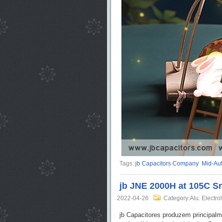
Tags:
jb Capacitors Company
Mid-Aut
jb JNE 2000H at 105C Sn
2022-04-26
Category:Alu. Electrol
jb Capacitores produzem principalme