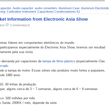
apacitor
Audio capacitor
audio converters
Aluminum Case
Aluminum Electrolyti
oning
Calibration instrument
Capacitores Condensadores X2
ket Information from Electronic Asia Show
tors
Commentary:0
feiras líderes em componentes eletrônicos do mundo.
 participamos especialmente do Electronic Asia Show, tivemos um resultad
amente pela sua visita.
 demanda por capacitores de
tampa de filme plástico
(especialmente Clas
rcado
.
ndo a tampa do motor. Essas séries são produtos muito fortes e populares,
sde 1980 anos.
015, 40 linhas de produção
que, alguns cerca de 3 ~ 7 semanas, alguns cerca de 6 ~ 8 semanas
tico: 500 milhões por mês
nio Saída: 200KK / mês, depende da série