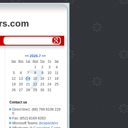
ors.com
<<
2026-7
>>
Sun
Mon
Tue
Wed
Thu
Fri
Sat
1
2
3
4
5
6
7
8
9
10
11
12
13
14
15
16
17
18
19
20
21
22
23
24
25
26
27
28
29
30
31
Contact us
Direct line1: (86) 769 8108 228
0
Fax: (852) 8169 8283
Microsoft Teams:
jbcapacitors