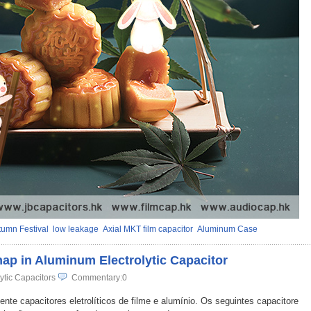
umn Festival
low leakage
Axial MKT film capacitor
Aluminum Case
ap in Aluminum Electrolytic Capacitor
ytic Capacitors
Commentary:0
nte capacitores eletrolíticos de filme e alumínio. Os seguintes capacitore