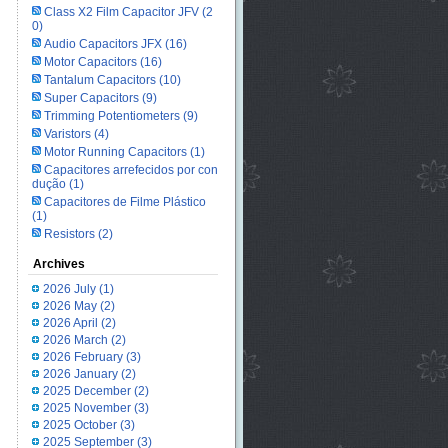
Class X2 Film Capacitor JFV
(2
0)
Audio Capacitors JFX
(16)
Motor Capacitors
(16)
Tantalum Capacitors
(10)
Super Capacitors
(9)
Trimming Potentiometers
(9)
Varistors
(4)
Motor Running Capacitors
(1)
Capacitores arrefecidos por con
dução
(1)
Capacitores de Filme Plástico
(1)
Resistors
(2)
Archives
2026 July
(1)
2026 May
(2)
2026 April
(2)
2026 March
(2)
2026 February
(3)
2026 January
(2)
2025 December
(2)
2025 November
(3)
2025 October
(3)
2025 September
(3)