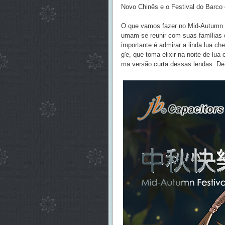
Novo Chinês e o Festival do Barco
O que vamos fazer no Mid-Autumn Fe
umam se reunir com suas famílias o
importante é admirar a linda lua c
g'e, que toma elixir na noite de lua
ma versão curta dessas lendas. De qu