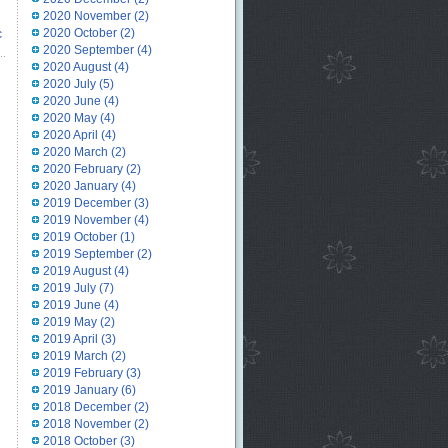
2020 November
(2)
2020 October
(2)
c
2020 September
(4)
2020 August
(4)
2020 July
(5)
2020 June
(4)
2020 May
(4)
2020 April
(4)
2020 March
(2)
2020 February
(2)
2020 January
(4)
2019 December
(3)
2019 November
(4)
2019 October
(1)
2019 September
(2)
2019 August
(4)
2019 July
(7)
2019 June
(4)
2019 May
(2)
2019 April
(3)
2019 March
(2)
2019 February
(3)
2019 January
(6)
2018 December
(2)
2018 November
(2)
2018 October
(3)