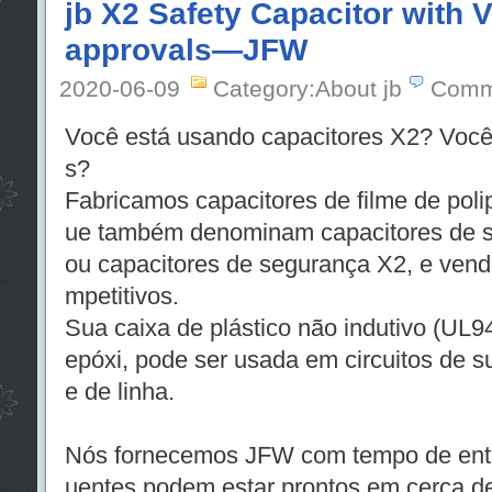
jb X2 Safety Capacitor with
approvals—JFW
2020-06-09
Category:About jb
Comm
Você está usando capacitores X2? Você
s?
Fabricamos capacitores de filme de poli
ue também denominam capacitores de su
ou capacitores de segurança X2, e ven
mpetitivos.
Sua caixa de plástico não indutivo (UL9
epóxi, pode ser usada em circuitos de s
e de linha.
Nós fornecemos JFW com tempo de entre
uentes podem estar prontos em cerca d