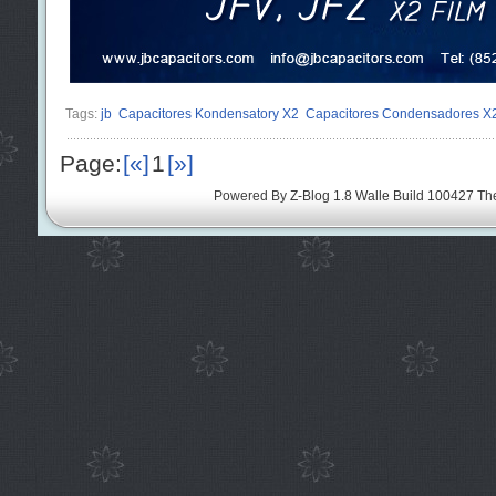
Tags:
jb
Capacitores Kondensatory X2
Capacitores Condensadores X
Page:
[«]
1
[»]
Powered By
Z-Blog 1.8 Walle Build 100427
Th