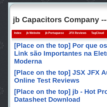
jb Capacitors Company -
Index
jb Website
jb Portuguese
JFX Reviews
TagCloud
[Place on the top] Por que o
Link são Importantes na Elet
Moderna
[Place on the top] JSX JFX A
Online Test Reviews
[Place on the top] jb - Hot P
Datasheet Download