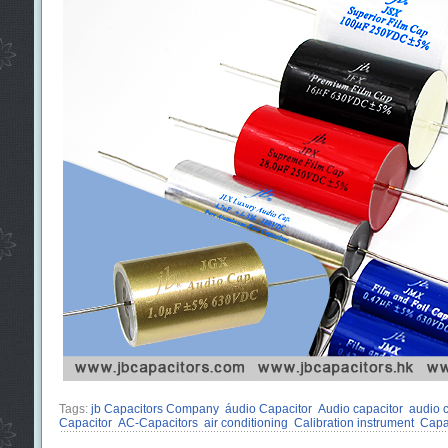
Tags:
jb Capacitors Company
áudio Capacitor
Audio capacitor
audio 
Capacitor
AC-Capacitors
air conditioning
Calibration instrument
Capa