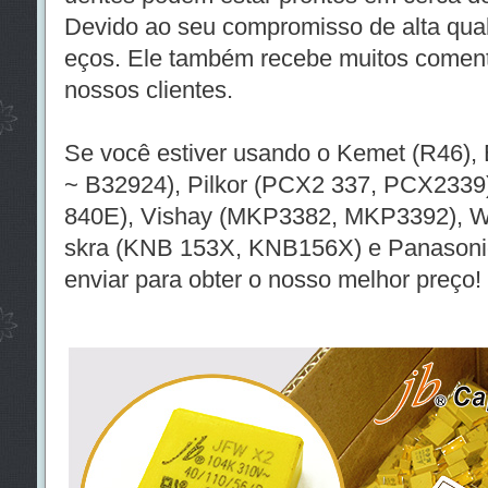
Devido ao seu compromisso de alta qual
eços. Ele também recebe muitos coment
nossos clientes.
Se você estiver usando o Kemet (R46),
~ B32924), Pilkor (PCX2 337, PCX2339
840E), Vishay (MKP3382, MKP3392), W
skra (KNB 153X, KNB156X) e Panasoni
enviar para obter o nosso melhor preço!