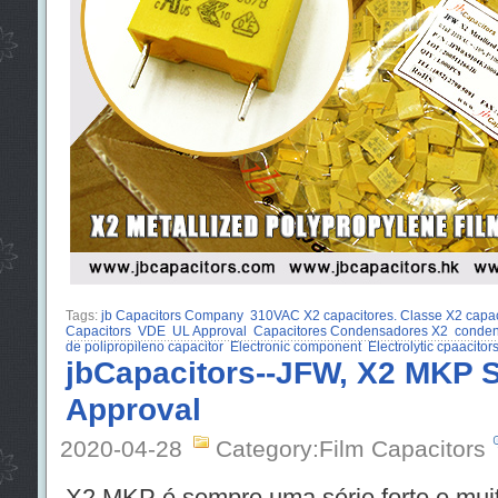
Tags:
jb Capacitors Company
310VAC X2 capacitores. Classe X2 capac
Capacitors
VDE
UL Approval
Capacitores Condensadores X2
conden
de polipropileno capacitor
Electronic component
Electrolytic cpaacitor
jbCapacitors--JFW, X2 MKP Se
Approval
2020-04-28
Category:Film Capacitors
X2 MKP é sempre uma série forte e mui