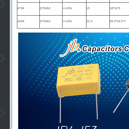
473K
275VAC
+/-10%
15
18*11*5
224K
275VAC
+/-10%
22.5
26.5*16.5*7