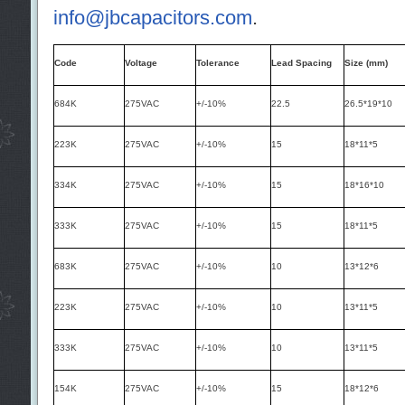
info@jbcapacitors.com
.
Code
Voltage
Tolerance
Lead Spacing
Size (mm)
684K
275VAC
+/-10%
22.5
26.5*19*10
223K
275VAC
+/-10%
15
18*11*5
334K
275VAC
+/-10%
15
18*16*10
333K
275VAC
+/-10%
15
18*11*5
683K
275VAC
+/-10%
10
13*12*6
223K
275VAC
+/-10%
10
13*11*5
333K
275VAC
+/-10%
10
13*11*5
154K
275VAC
+/-10%
15
18*12*6