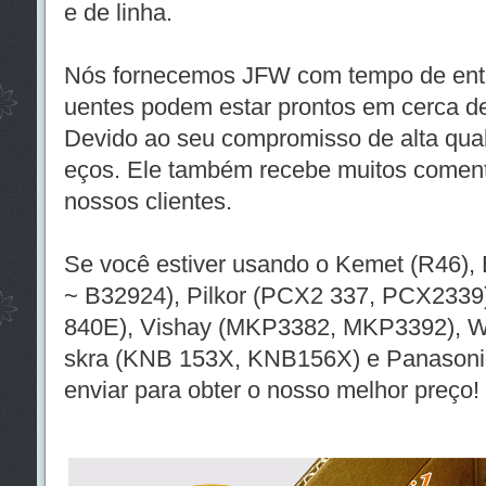
e de linha.
Nós fornecemos JFW com tempo de entre
uentes podem estar prontos em cerca d
Devido ao seu compromisso de alta qual
eços. Ele também recebe muitos coment
nossos clientes.
Se você estiver usando o Kemet (R46),
~ B32924), Pilkor (PCX2 337, PCX2339
840E), Vishay (MKP3382, MKP3392), W
skra (KNB 153X, KNB156X) e Panasoni
enviar para obter o nosso melhor preço!