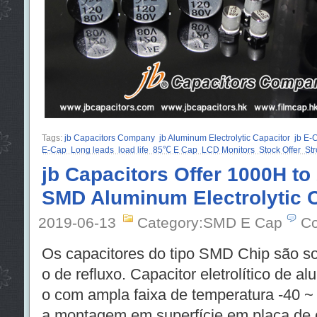
Tags:
jb Capacitors Company
jb Aluminum Electrolytic Capacitor
jb E-
E-Cap
Long leads
load life
85℃ E Cap
LCD Monitors
Stock Offer
Str
jb Capacitors Offer 1000H to
SMD Aluminum Electrolytic 
2019-06-13
Category:SMD E Cap
Co
Os capacitores do tipo SMD Chip são 
o de refluxo. Capacitor eletrolítico de a
o com ampla faixa de temperatura -40 ~ 
a montagem em superfície em placa de c