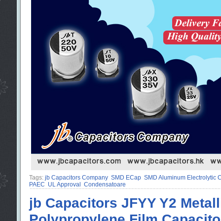
Tags:
jb Capacitors Company
SMD ECap
SMD Aluminum Electrolytic C
PAEC
UL Approval
Condensatoare
jb Capacitors JFYY Y2 Metall
Polypropylene Film Capacito