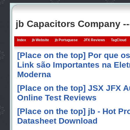
jb Capacitors Company -
Index
jb Website
jb Portuguese
JFX Reviews
TagCloud
[Place on the top] Por que o
Link são Importantes na Elet
Moderna
[Place on the top] JSX JFX A
Online Test Reviews
[Place on the top] jb - Hot P
Datasheet Download