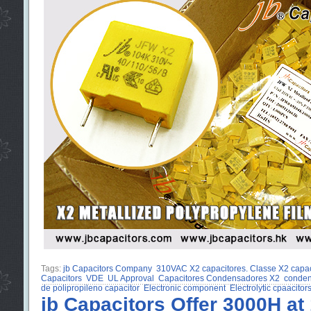
Tags:
jb Capacitors Company
310VAC X2 capacitores. Classe X2 capac
Capacitors
VDE
UL Approval
Capacitores Condensadores X2
conden
de polipropileno capacitor
Electronic component
Electrolytic cpaacitor
jb Capacitors Offer 3000H at