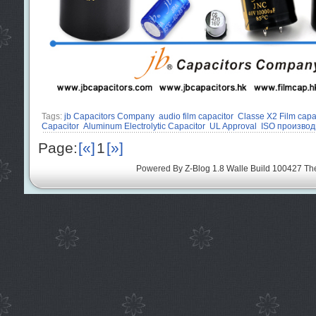
Tags:
jb Capacitors Company
audio film capacitor
Classe X2 Film capa
Capacitor
Aluminum Electrolytic Capacitor
UL Approval
ISO производ
Page:
[«]
1
[»]
Powered By
Z-Blog 1.8 Walle Build 100427
Th