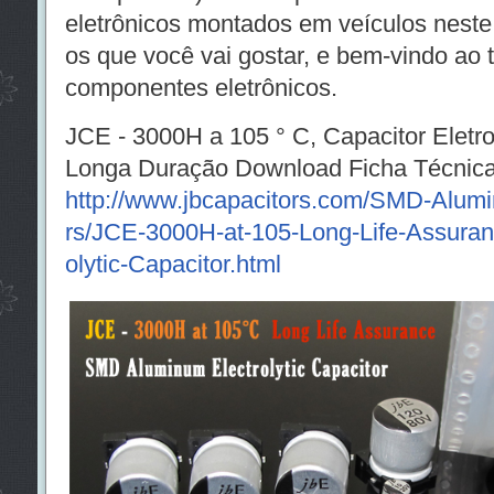
eletrônicos montados em veículos nest
os que você vai gostar, e bem-vindo ao t
componentes eletrônicos.
JCE - 3000H a 105 ° C, Capacitor Eletr
Longa Duração Download Ficha Técnica
http://www.jbcapacitors.com/SMD-Alumin
rs/JCE-3000H-at-105-Long-Life-Assura
olytic-Capacitor.html