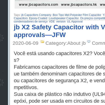
Tags:
jb Capacitors Company
Box Tipo Met Polyester Film Capacitor
Y
Capacitors
Epoxy-Coated
Loudspeaker Capacitor
Os preços competit
condensadores de serviço
VDE
version
UL Approval
jb X2 Safety Capacitor with
approvals—JFW
2020-06-09
Category:About jb
Comm
Você está usando capacitores X2? Você
s?
Fabricamos capacitores de filme de poli
ue também denominam capacitores de su
ou capacitores de segurança X2, e ven
mpetitivos.
Sua caixa de plástico não indutivo (UL9
epóxi, pode ser usada em circuitos de s