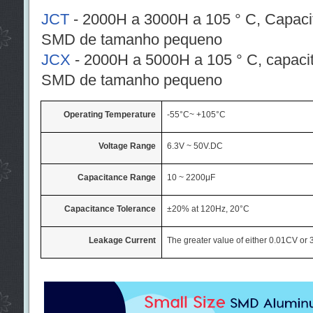
JCT
- 2000H a 3000H a 105 ° C, Capacito
SMD de tamanho pequeno
JCX
- 2000H a 5000H a 105 ° C, capacito
SMD de tamanho pequeno
Operating Temperature
-55°C~ +105°C
Voltage Range
6.3V ~ 50V.DC
Capacitance Range
10 ~ 2200μF
Capacitance Tolerance
±20% at 120Hz, 20°C
Leakage Current
The greater value of either 0.01CV or 